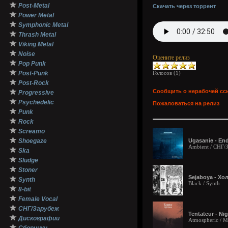
★
Post-Metal
Скачать через торрент
★
Power Metal
★
Symphonic Metal
★
Thrash Metal
★
Viking Metal
★
Noise
Оцените релиз
★
Pop Punk
★
Post-Punk
Голосов (
1
)
★
Post-Rock
★
Сообщить о нерабочей сс
Progressive
★
Psychedelic
Пожаловаться на релиз
★
Punk
★
Rock
★
Screamo
★
Shoegaze
Ugasanie - End
Ambient / СНГ/
★
Ska
★
Sludge
★
Stoner
Sejaboya - Хо
★
Synth
Black / Synth
★
8-bit
★
Female Vocal
★
СНГ/Зарубеж
Tentateur - Ni
★
Дискографии
Atmospheric / Me
★