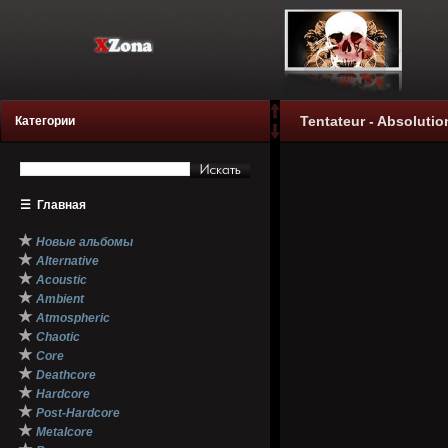
Tentateur - Absolutio
Категории
☰
Главная
★
Новые альбомы
★
Alternative
★
Acoustic
★
Ambient
★
Atmospheric
★
Chaotic
★
Core
★
Deathcore
★
Hardcore
★
Post-Hardcore
★
Metalcore