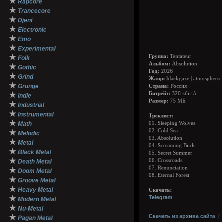
★
Rapcore
★
Trancecore
★
Djent
★
Electronic
★
Emo
★
Experimental
★
Группа:
Tentateur
Folk
Альбом:
Absolution
★
Gothic
Год:
2026
★
Grind
Жанр:
blackgaze | atmospheric
★
Grunge
Страна:
Россия
★
Битрейт:
320 кбит/с
Indie
Размер:
75 МБ
★
Industrial
★
Instrumental
Треклист:
★
Math
01. Sleeping Wolves
02. Cold Sea
★
Melodic
03. Absolution
★
Metal
04. Screaming Birds
★
Black Metal
05. Secret Summer
★
06. Crossroads
Death Metal
07. Renunciation
★
Doom Metal
08. Eternal Forest
★
Groove Metal
★
Heavy Metal
Cкачать:
★
Telegram
Modern Metal
★
Nu-Metal
★
Скачать из архива сайта
Pagan Metal