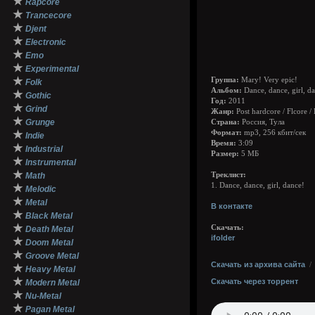
★
Rapcore
★
Trancecore
★
Djent
★
Electronic
★
Emo
★
Experimental
★
Группа:
Mary! Very epic!
Folk
Альбом:
Dance, dance, girl, da
★
Gothic
Год:
2011
★
Grind
Жанр:
Post hardcore / Flcore / 
★
Grunge
Страна:
Россия, Тула
★
Формат:
mp3, 256 кбит/сек
Indie
Время:
3:09
★
Industrial
Размер:
5 МБ
★
Instrumental
★
Math
Треклист:
1. Dance, dance, girl, dance!
★
Melodic
★
Metal
В контакте
★
Black Metal
★
Скачать:
Death Metal
ifolder
★
Doom Metal
★
Groove Metal
Скачать из архива сайта
★
Heavy Metal
★
Скачать через торрент
Modern Metal
★
Nu-Metal
★
Pagan Metal