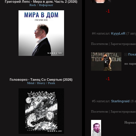
Григорий Лепс - Мира в дом. Часть 2 (2026)
Rock / Неформат
-1
#4 написал:
KyyyLeR
(7 авг
Посетители | Зарегистрирован
Пока
но парн
-1
Головорез - Tанец Со Смертью (2026)
Metal / Heavy / Punk
#5 написал:
Starlingraid
(8 а
Посетители | Зарегистрирован
Нормаль