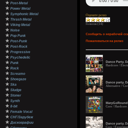
★
Post-Metal
★
Power Metal
★
Symphonic Metal
Оцените релиз
★
Thrash Metal
★
Голосов (
14
)
Viking Metal
★
Noise
Сообщить о нерабочей сс
★
Pop Punk
★
Post-Punk
Пожаловаться на релиз
★
Post-Rock
★
Progressive
★
Psychedelic
★
Dance Party. D
Punk
Hardcore / Elect
★
Rock
★
Screamo
★
Shoegaze
Dance party. D
★
Ska
Alternative / Co
★
Sludge
★
Stoner
★
Synth
MaryGoRound - 
★
8-bit
Core / Hardcore 
★
Female Vocal
★
СНГ/Зарубеж
★
Дискографии
Dance party. D
★
Core / Experimen