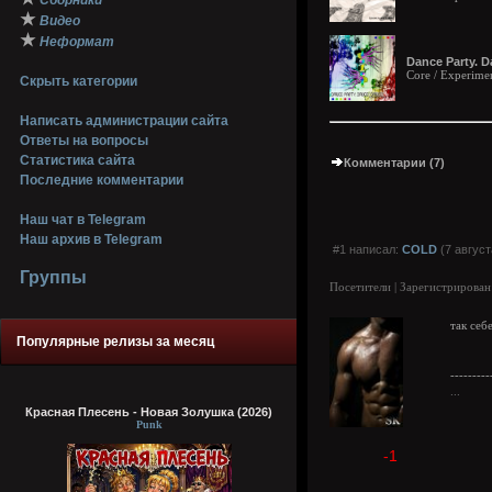
Сборники
★
Видео
★
Неформат
Dance Party. D
Core / Experimen
Скрыть категории
Написать администрации сайта
Ответы на вопросы
Статистика сайта
Комментарии (7)
Последние комментарии
Наш чат в Telegram
Наш архив в Telegram
#1 написал:
COLD
(7 август
Группы
Посетители | Зарегистрирован
так себе
Популярные релизы за месяц
---------
...
Красная Плесень - Новая Золушка (2026)
Punk
-1