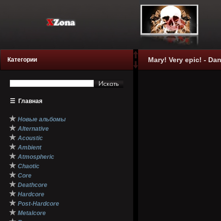
Mary! Very epic! - Dan
Категории
☰
Главная
★
Новые альбомы
★
Alternative
★
Acoustic
★
Ambient
★
Atmospheric
★
Chaotic
★
Core
★
Deathcore
★
Hardcore
★
Post-Hardcore
★
Metalcore