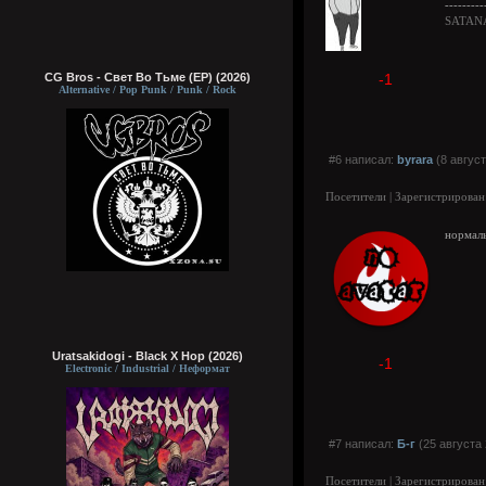
---------
SATAN
CG Bros - Свет Во Тьме (EP) (2026)
-1
Alternative / Pop Punk / Punk / Rock
#6 написал:
byrara
(8 август
Посетители | Зарегистрирован
нормал
Uratsakidogi - Black X Hop (2026)
-1
Electronic / Industrial / Неформат
#7 написал:
Б-г
(25 августа 
Посетители | Зарегистрирован