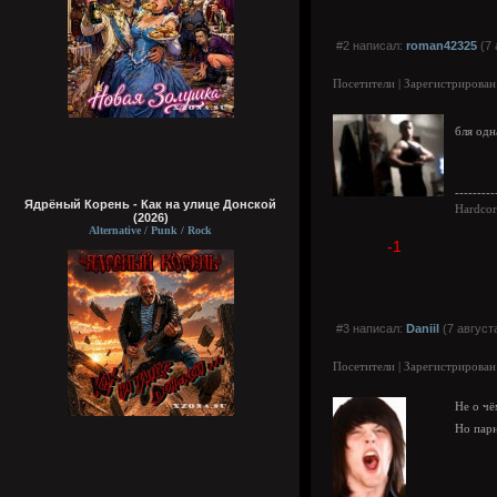
#2 написал:
roman42325
(7 
Посетители | Зарегистрирован
бля одн
---------
Ядрёный Корень - Как на улице Донской
Hardcor
(2026)
Alternative / Punk / Rock
-1
#3 написал:
Daniil
(7 август
Посетители | Зарегистрирован
Не о чё
Но пар