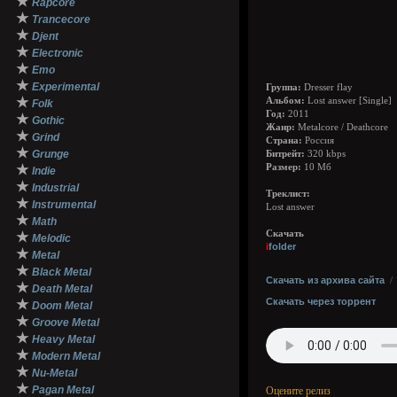
★
Rapcore
★
Trancecore
★
Djent
★
Electronic
★
Emo
★
Experimental
Группа:
Dresser flay
★
Альбом:
Lost answer [Single]
Folk
Год:
2011
★
Gothic
Жанр:
Metalcore / Deathcore
★
Grind
Страна:
Россия
★
Grunge
Битрейт:
320 kbps
★
Размер:
10 Мб
Indie
★
Industrial
Треклист:
★
Instrumental
Lost answer
★
Math
Скачать
★
Melodic
i
folder
★
Metal
★
Black Metal
Скачать из архива сайта
★
Death Metal
Скачать через торрент
★
Doom Metal
★
Groove Metal
★
Heavy Metal
★
Modern Metal
★
Nu-Metal
★
Pagan Metal
Оцените релиз