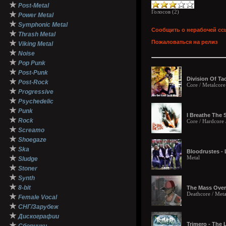
★
Post-Metal
Голосов (
2
)
★
Power Metal
★
Symphonic Metal
Сообщить о нерабочей сс
★
Thrash Metal
★
Пожаловаться на релиз
Viking Metal
★
Noise
★
Pop Punk
★
Post-Punk
Division Of Tac
★
Post-Rock
Core / Metalcore
★
Progressive
★
Psychedelic
★
Punk
I Breathe The 
★
Rock
Core / Hardcore 
★
Screamo
★
Shoegaze
★
Ska
Bloodrustes - 
★
Metal
Sludge
★
Stoner
★
Synth
★
8-bit
The Mass Overd
Deathcore / Meta
★
Female Vocal
★
СНГ/Зарубеж
★
Дискографии
★
Trimero - The 