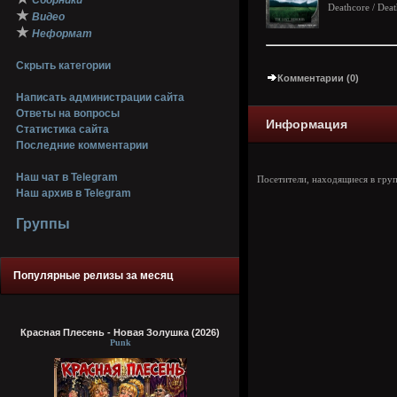
Сборники
Deathcore / Dea
★
Видео
★
Неформат
Скрыть категории
Комментарии (0)
Написать администрации сайта
Ответы на вопросы
Информация
Статистика сайта
Последние комментарии
Наш чат в Telegram
Посетители, находящиеся в гру
Наш архив в Telegram
Группы
Популярные релизы за месяц
Красная Плесень - Новая Золушка (2026)
Punk