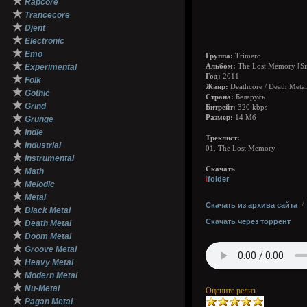
★
Rapcore
★
Trancecore
★
Djent
★
Electronic
★
Emo
Группа:
Trimero
★
Experimental
Альбом:
The Lost Memory [Si
Год:
2011
★
Folk
Жанр:
Deathcore / Death Metal
★
Gothic
Страна:
Беларусь
★
Grind
Битрейт:
320 kbps
★
Размер:
14 Мб
Grunge
★
Indie
Треклист:
★
Industrial
01. The Lost Memory
★
Instrumental
★
Скачать
Math
i
folder
★
Melodic
★
Metal
Скачать из архива сайта
★
Black Metal
★
Скачать через торрент
Death Metal
★
Doom Metal
★
Groove Metal
★
Heavy Metal
★
Modern Metal
★
Nu-Metal
Оцените релиз
★
Pagan Metal