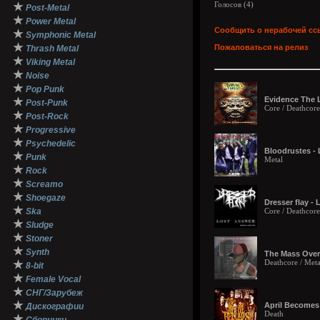
Голосов (
4
)
★
Post-Metal
★
Power Metal
Сообщить о нерабочей сс
★
Symphonic Metal
★
Пожаловаться на релиз
Thrash Metal
★
Viking Metal
★
Noise
★
Pop Punk
Evidence The L
★
Post-Punk
Core / Deathcor
★
Post-Rock
★
Progressive
★
Psychedelic
Bloodrustes - 
★
Punk
Metal
★
Rock
★
Screamo
★
Shoegaze
Dresser flay - 
★
Ska
Core / Deathcore
★
Sludge
★
Stoner
★
Synth
The Mass Overd
Deathcore / Meta
★
8-bit
★
Female Vocal
★
СНГ/Зарубеж
★
April Becomes 
Дискографии
Death
★