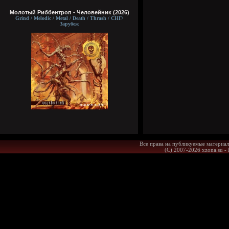
Молотый Риббентроп - Человейник (2026)
Grind / Melodic / Metal / Death / Thrash / СНГ/
Зарубеж
Все права на публикуемые материал
(С) 2007-2026 xzona.su -