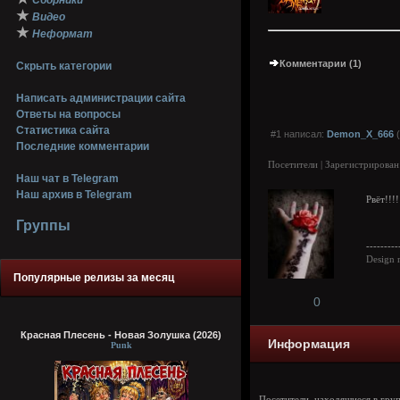
Сборники
★
Видео
★
Неформат
Комментарии (1)
Скрыть категории
Написать администрации сайта
Ответы на вопросы
Статистика сайта
#1 написал:
Demon_X_666
(
Последние комментарии
Посетители | Зарегистрирован
Наш чат в Telegram
Наш архив в Telegram
Рвёт!!!
Группы
---------
Design 
Популярные релизы за месяц
0
Красная Плесень - Новая Золушка (2026)
Информация
Punk
Посетители, находящиеся в гру