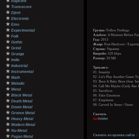
★
Rapcore
★
Trancecore
★
Djent
★
Electronic
★
Emo
★
Experimental
Группа:
Follow Feelings
★
Альбом:
A Moment Before Far
Folk
Год:
2013
★
Gothic
Жанр:
Post-Hardcore / Experim
★
Grind
Страна:
Украина
★
Grunge
Битрейт:
320 kbps
Размер:
59 Мб
★
Indie
★
Industrial
Треклист:
★
Instrumental
01. Insanity
★
02. Let's Play Another Game 
Math
03. Burn It Baby Burn (feat. 
★
Melodic
04. Call Me Maybe (Carly Rae 
★
Metal
05. Sacrifices
★
Black Metal
06. Fake Emotions
★
07. Emptiness
Death Metal
08. Carved In Stone / Outro
★
Doom Metal
★
Groove Metal
Скачать
★
Heavy Metal
rus
folder
★
Modern Metal
★
Nu-Metal
Скачать из архива сайта
★
Pagan Metal