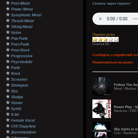
★
Post-Metal
Скачать через торрент
★
Power Metal
★
Symphonic Metal
★
Thrash Metal
★
Viking Metal
★
Noise
Оцените релиз
★
Pop Punk
★
Голосов (
8
)
Post-Punk
★
Post-Rock
★
Сообщить о нерабочей сс
Progressive
★
Psychedelic
Пожаловаться на релиз
★
Punk
★
Rock
★
Screamo
★
Follow The Sun
Shoegaze
Metal / Modern 
★
Ska
★
Sludge
★
Stoner
Power Play - S
★
Synth
Hardcore / СНГ
★
8-bit
★
Female Vocal
★
СНГ/Зарубеж
Sky starts to b
★
Дискографии
Core / Hardcore 
★