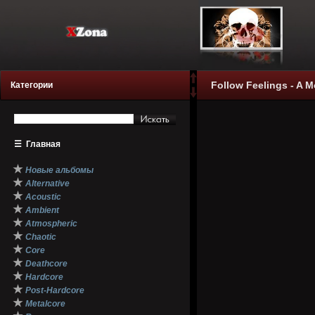
Follow Feelings - A M
Категории
☰
Главная
★
Новые альбомы
★
Alternative
★
Acoustic
★
Ambient
★
Atmospheric
★
Chaotic
★
Core
★
Deathcore
★
Hardcore
★
Post-Hardcore
★
Metalcore