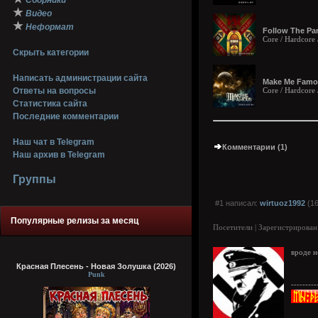
Сборники
★
Видео
★
Неформат
Follow The Para
Core / Hardcore 
Скрыть категории
Написать администрации сайта
Make Me Famous
Ответы на вопросы
Core / Hardcore
Статистика сайта
Последние комментарии
Наш чат в Telegram
Комментарии (1)
Наш архив в Telegram
Группы
#1 написал:
wirtuoz1992
(16
Популярные релизы за месяц
Посетители | Зарегистрирован
вроде 
Красная Плесень - Новая Золушка (2026)
Punk
---------