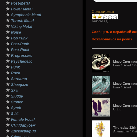
★
Post-Metal
★
Power Metal
Оцените релиз
★
Symphonic Metal
★
Thrash Metal
Голосов (
1
)
★
Viking Metal
★
Сообщить о нерабочей сс
Noise
★
Pop Punk
Пожаловаться на релиз
★
Post-Punk
★
Post-Rock
★
Progressive
★
Psychedelic
Мясо Снегиря
Core / Grind / P
★
Punk
★
Rock
★
Screamo
★
Мясо Снегиря -
Shoegaze
Emo / Grind
★
Ska
★
Sludge
★
Stoner
Мясо Снегиря 
★
Synth
Grind
★
8-bit
★
Female Vocal
★
СНГ/Зарубеж
Thursday 12th 
★
Дискографии
Alternative / Met
★