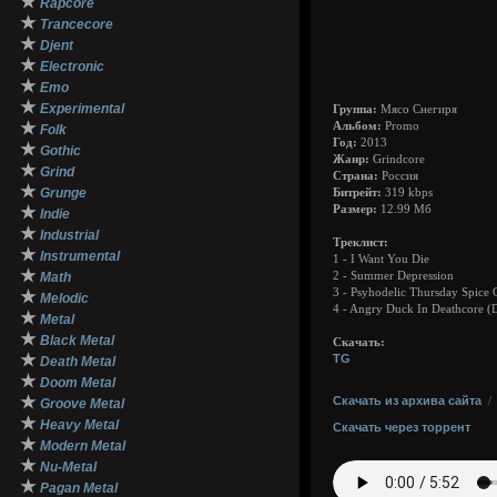
★
Rapcore
★
Trancecore
★
Djent
★
Electronic
★
Emo
★
Experimental
Группа:
Мясо Снегиря
★
Альбом:
Promo
Folk
Год:
2013
★
Gothic
Жанр:
Grindcore
★
Grind
Страна:
Россия
★
Grunge
Битрейт:
319 kbps
★
Размер:
12.99 Мб
Indie
★
Industrial
Треклист:
★
Instrumental
1 - I Want You Die
★
Math
2 - Summer Depression
3 - Psyhodelic Thursday Spic
★
Melodic
4 - Angry Duck In Deathcore 
★
Metal
★
Black Metal
Скачать:
★
TG
Death Metal
★
Doom Metal
★
Скачать из архива сайта
Groove Metal
★
Heavy Metal
Скачать через торрент
★
Modern Metal
★
Nu-Metal
★
Pagan Metal