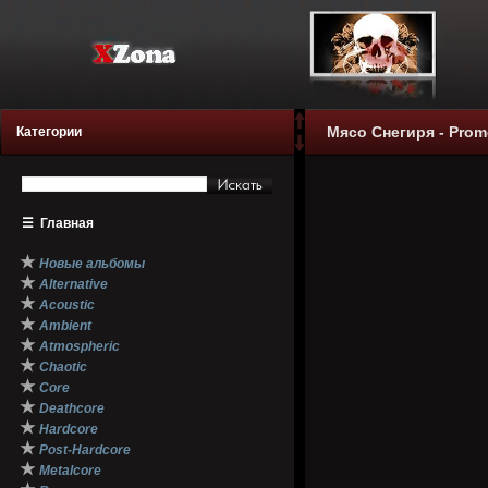
Мясо Снегиря - Prom
Категории
☰
Главная
★
Новые альбомы
★
Alternative
★
Acoustic
★
Ambient
★
Atmospheric
★
Chaotic
★
Core
★
Deathcore
★
Hardcore
★
Post-Hardcore
★
Metalcore