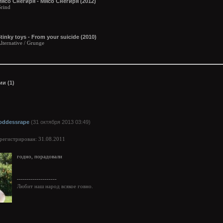
ясо Снегиря - Мясо Снегиря (2012)
rind
tinky toys - From your suicide (2010)
lternative / Grunge
и (1)
oddessrape
(31 октября 2013 03:49)
арегистрирован: 31.08.2011
годно, порадовали
--------------------
Любит наш народ всякое говно.