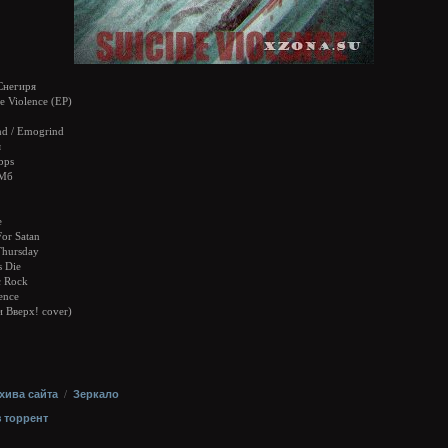
негиря
e Violence (EP)
d / Emogrind
я
bps
 Мб
e
For Satan
Thursday
s Die
c Rock
ence
и Вверх! cover)
хива сайта
/
Зеркало
з торрент