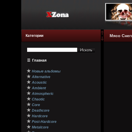
Мясо Снеги
Категории
☰
Главная
★
Новые альбомы
★
Alternative
★
Acoustic
★
Ambient
★
Atmospheric
★
Chaotic
★
Core
★
Deathcore
★
Hardcore
★
Post-Hardcore
★
Metalcore