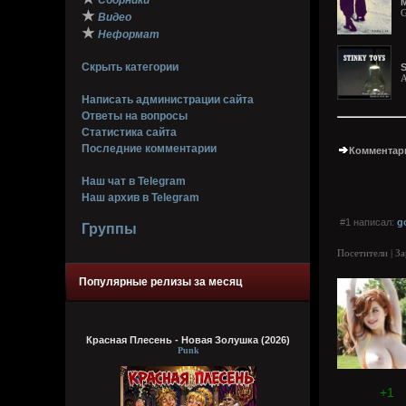
Сборники
М
G
★
Видео
★
Неформат
Скрыть категории
S
A
Написать администрации сайта
Ответы на вопросы
Статистика сайта
Последние комментарии
Комментари
Наш чат в Telegram
Наш архив в Telegram
#1 написал:
g
Группы
Посетители | З
Популярные релизы за месяц
Красная Плесень - Новая Золушка (2026)
Punk
+1