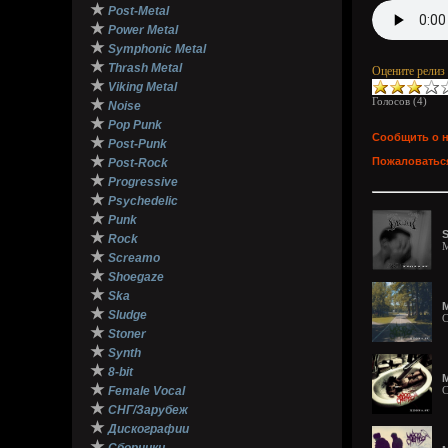
★
Post-Metal
★
Power Metal
★
Symphonic Metal
★
Thrash Metal
Оцените релиз
★
Viking Metal
Голосов (
4
)
★
Noise
★
Pop Punk
Сообщить о 
★
Post-Punk
★
Пожаловаться
Post-Rock
★
Progressive
★
Psychedelic
★
Punk
S
★
Rock
M
★
Screamo
★
Shoegaze
★
Ska
М
★
Sludge
C
★
Stoner
★
Synth
★
8-bit
★
Female Vocal
C
★
СНГ/Зарубеж
★
Дискографии
★