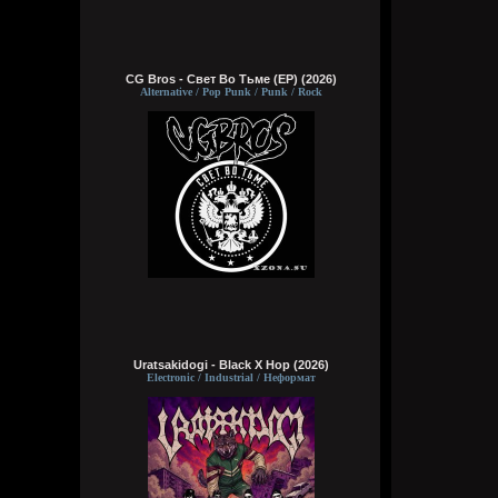
CG Bros - Свет Во Тьме (EP) (2026)
Alternative / Pop Punk / Punk / Rock
Uratsakidogi - Black X Hop (2026)
Electronic / Industrial / Неформат