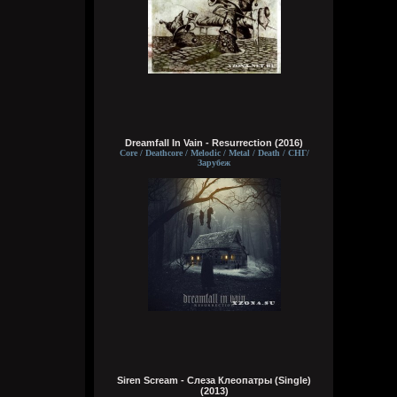
чё там?
typical crabs
Вчера в 18:03:33
вот шок и оксимирон ахуееный батл.
сразу понял чьих рук дело. аббалбиск и
ххос
typical crabs
Dreamfall In Vain - Resurrection (2016)
Вчера в 18:00:43
Core / Deathcore / Melodic / Metal / Death / СНГ/
Зарубеж
а видосы то остались
Bestial
Вчера в 17:59:12
Ну лежит, то и упало
typical crabs
Вчера в 17:57:59
пересматриваю баттлы. ведь
версус,слово и рбл уже загнулись. даже
лига гнойного помоему.
Кукуня
Siren Scream - Слеза Клеопатры (Single)
Вчера в 16:16:37
(2013)