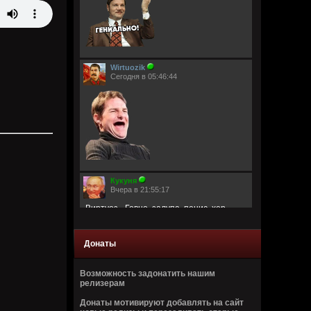
Wirtuozik
Сегодня в 05:46:44
Кукуня
Вчера в 21:55:17
Виртуоз - Говно, залупа, пенис, хер,
давалка, хуй, блядина
Головка, шлюха, жопа, член, еблан,
петух… мудила
Донаты
Рукоблуд, ссанина, очко, блядун, вагина
Сука, ебланище, влагалище, пердун,
дрочила
Возможность задонатить нашим
Пидор, пизда, туз, малафья
релизерам
Гомик, мудила, пилотка, манда
Анус, вагина, путана, педрила
Донаты мотивируют добавлять на сайт