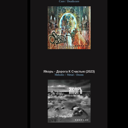
Core / Deathcore
Wirtuozik
Вчера в 16:15:56
А вы знали что Кадышевой 67 лет?
Странно, в моем детстве я думал ей
столько же. Получается она и не стареет
даже, ей все время 60
Яkорь - Дорога К Счастью (2023)
Melodic / Metal / Doom
Кукуня
Вчера в 16:15:29
Wirtuozik
Вчера в 16:15:10