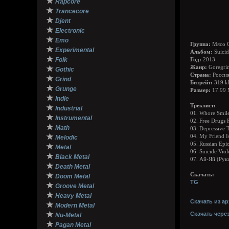
★
Rapcore
★
Trancecore
★
Djent
★
Electronic
★
Emo
Группа:
Мясо С
★
Experimental
Альбом:
Suicid
★
Folk
Год:
2013
★
Жанр:
Goregrin
Gothic
Страна:
Росси
★
Grind
Битрейт:
319 k
★
Grunge
Размер:
17.99
★
Indie
Треклист:
★
Industrial
01. Whore Smil
★
Instrumental
02. Free Drugs 
★
Math
03. Depressive 
★
04. My Friend I
Melodic
05. Russian Epi
★
Metal
06. Suicide Viol
★
Black Metal
07. Ай-Яй (Рук
★
Death Metal
★
Скачать:
Doom Metal
TG
★
Groove Metal
★
Heavy Metal
Скачать из ар
★
Modern Metal
★
Скачать чере
Nu-Metal
★
Pagan Metal