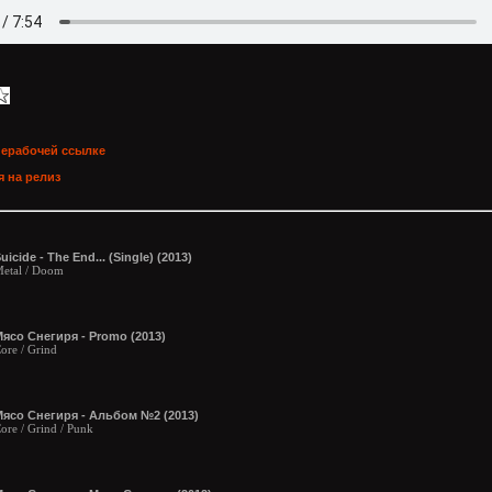
нерабочей ссылке
 на релиз
uicide - The End... (Single) (2013)
etal / Doom
ясо Снегиря - Promo (2013)
ore / Grind
Мясо Снегиря - Альбом №2 (2013)
ore / Grind / Punk