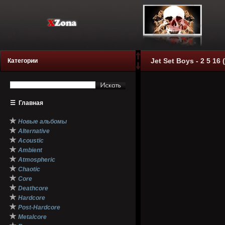
Jet Set Boys - 2 5 16 
Категории
☰
Главная
★
Новые альбомы
★
Alternative
★
Acoustic
★
Ambient
★
Atmospheric
★
Chaotic
★
Core
★
Deathcore
★
Hardcore
★
Post-Hardcore
★
Metalcore