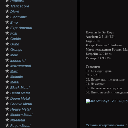
★
Rapcore
★
Trancecore
★
Djent
★
Electronic
★
Emo
★
Experimental
★
Группа:
Jet Set Boys
Folk
Альбом:
2 5 16 (EP)
★
Gothic
Год:
2014
★
Grind
Жанр:
Fastcore / Hardcore
★
Grunge
Местоположение:
Россия, Ма
★
Битрейт:
320 kbps
Indie
Размер:
14.93 Мб
★
Industrial
★
Instrumental
Треклист:
★
Math
01. Еще один день
02. 2 5 16
★
Melodic
03. Не хочешь - не верь мне
★
Metal
04. Лохотрон
★
Black Metal
05. Не затащишь в церковь
★
06. Никто не любит понедель
Death Metal
★
Doom Metal
★
Groove Metal
★
Heavy Metal
★
Modern Metal
★
Nu-Metal
★
Скачать из архива сайта
Pagan Metal