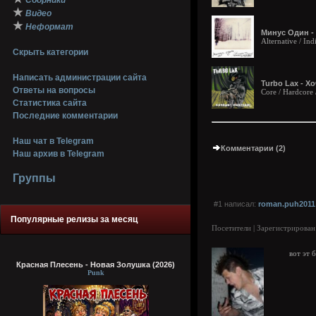
Сборники
★
Видео
★
Неформат
Минус Один - 
Alternative / Ind
Скрыть категории
Написать администрации сайта
Turbo Lax - Х
Ответы на вопросы
Core / Hardcore 
Статистика сайта
Последние комментарии
Наш чат в Telegram
Комментарии (2)
Наш архив в Telegram
Группы
#1 написал:
roman.puh2011
Популярные релизы за месяц
Посетители | Зарегистрирован
вот эт 
Красная Плесень - Новая Золушка (2026)
Punk