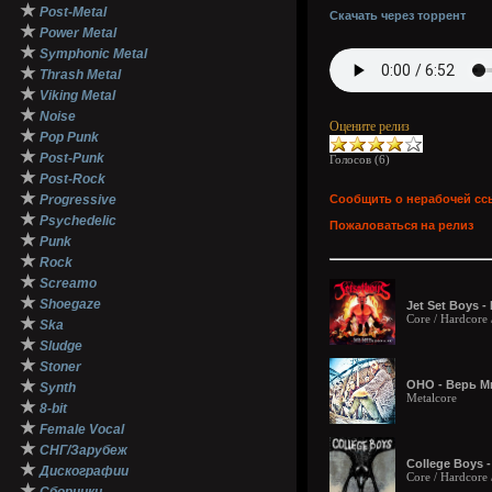
★
Post-Metal
Скачать через торрент
★
Power Metal
★
Symphonic Metal
★
Thrash Metal
★
Viking Metal
★
Noise
Оцените релиз
★
Pop Punk
★
Post-Punk
Голосов (
6
)
★
Post-Rock
★
Progressive
Сообщить о нерабочей сс
★
Psychedelic
Пожаловаться на релиз
★
Punk
★
Rock
★
Screamo
★
Shoegaze
Jet Set Boys -
Core / Hardcore 
★
Ska
★
Sludge
★
Stoner
★
ОНО - Верь Мн
Synth
Metalcore
★
8-bit
★
Female Vocal
★
СНГ/Зарубеж
College Boys 
★
Дискографии
Core / Hardcore 
★