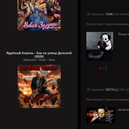
#1 написал:
ЧИЖ
(29 сентяб
Посетители | Зарегистрирован
Пазор-м
Ядрёный Корень - Как на улице Донской
(2026)
Alternative / Punk / Rock
-2
+2
#2 написал:
METAL))
(29 се
Посетители | Зарегистрирован
прикол