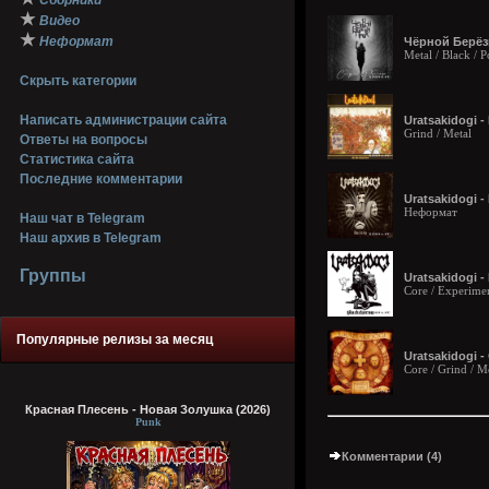
Сборники
★
Видео
★
Неформат
Чёрной Берёзы
Metal / Black / P
Скрыть категории
Написать администрации сайта
Uratsakidogi -
Grind / Metal
Ответы на вопросы
Статистика сайта
Последние комментарии
Uratsakidogi -
Неформат
Наш чат в Telegram
Наш архив в Telegram
Группы
Uratsakidogi -
Core / Experimen
Популярные релизы за месяц
Uratsakidogi 
Core / Grind / M
Красная Плесень - Новая Золушка (2026)
Punk
Комментарии (4)