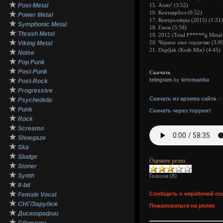
★
Post-Metal
15. Алло! (3:52)
★
16. Кентаврбол (0:52)
Power Metal
17. Контроллёры (2015) (1:31)
★
Symphonic Metal
18. Гном (5:58)
★
Thrash Metal
19. 2012 (Total F*****g Metal
★
Viking Metal
20. Чёрное злое сердечко (3:0
21. Dupljak (Krab Mix) (4:45)
★
Noise
★
Pop Punk
★
Post-Punk
Скачать
★
telegram
krromanka
by
Post-Rock
★
Progressive
★
Скачать из архива сайта
Psychedelic
★
Punk
Скачать через торрент
★
Rock
★
Screamo
★
Shoegaze
★
Ska
★
Sludge
Оцените релиз
★
Stoner
★
Synth
Голосов (
8
)
★
8-bit
★
Сообщить о нерабочей сс
Female Vocal
★
СНГ/Зарубеж
Пожаловаться на релиз
★
Дискографии
★