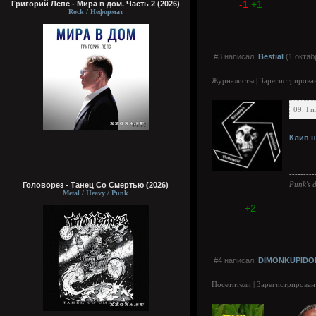
-1
+1
Григорий Лепс - Мира в дом. Часть 2 (2026)
Rock / Неформат
#3 написал:
Bestial
(1 октяб
Журналисты | Зарегистрирован
09. Ги
Клип н
---------
Punk's d
Головорез - Tанец Со Смертью (2026)
Metal / Heavy / Punk
+2
#4 написал:
DIMONKUPIDO
Посетители | Зарегистрирован