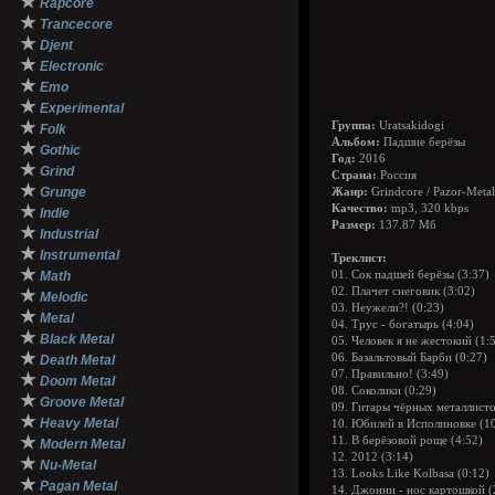
★
Rapcore
★
Trancecore
★
Djent
★
Electronic
★
Emo
★
Experimental
★
Группа:
Uratsakidogi
Folk
Альбом:
Падшие берёзы
★
Gothic
Год:
2016
★
Grind
Страна:
Россия
★
Grunge
Жанр:
Grindcore / Pazor-Metal
★
Качество:
mp3, 320 kbps
Indie
Размер:
137.87 Мб
★
Industrial
★
Instrumental
Треклист:
★
Math
01. Сок падшей берёзы (3:37)
02. Плачет cнеговик (3:02)
★
Melodic
03. Неужели?! (0:23)
★
Metal
04. Трус - богатырь (4:04)
★
Black Metal
05. Человек я не жестокий (1:
★
06. Базальтовый Барби (0:27)
Death Metal
07. Правильно! (3:49)
★
Doom Metal
08. Соколики (0:29)
★
Groove Metal
09. Гитары чёрных металлисто
★
Heavy Metal
10. Юбилей в Исполиновке (10 
★
11. В берёзовой роще (4:52)
Modern Metal
12. 2012 (3:14)
★
Nu-Metal
13. Looks Like Kolbasa (0:12)
★
Pagan Metal
14. Джонни - нос картошкой (