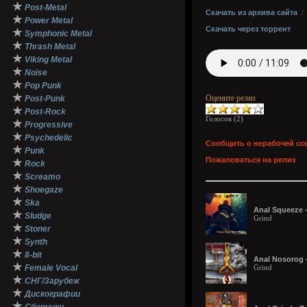
★
Post-Metal
Скачать из архива сайта
★
Power Metal
Скачать через торрент
★
Symphonic Metal
★
Thrash Metal
★
Viking Metal
★
Noise
★
Pop Punk
★
Оцените релиз
Post-Punk
★
Post-Rock
Голосов (
2
)
★
Progressive
★
Psychedelic
Сообщить о нерабочей сс
★
Punk
Пожаловаться на релиз
★
Rock
★
Screamo
★
Shoegaze
★
Ska
Anal Squeeze -
★
Sludge
Grind
★
Stoner
★
Synth
★
8-bit
Anal Nosorog -
★
Female Vocal
Grind
★
СНГ/Зарубеж
★
Дискографии
★