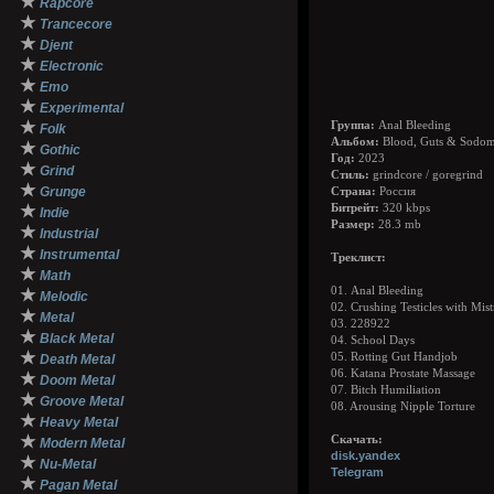
★
Rapcore
★
Trancecore
★
Djent
★
Electronic
★
Emo
★
Experimental
★
Группа:
Anal Bleeding
Folk
Альбом:
Blood, Guts & Sodo
★
Gothic
Год:
2023
★
Grind
Стиль:
grindcore / goregrind
★
Grunge
Страна:
Россия
★
Битрейт:
320 kbps
Indie
Размер:
28.3 mb
★
Industrial
★
Instrumental
Треклист:
★
Math
01. Anal Bleeding
★
Melodic
02. Crushing Testicles with Mist
★
Metal
03. 228922
★
Black Metal
04. School Days
★
05. Rotting Gut Handjob
Death Metal
06. Katana Prostate Massage
★
Doom Metal
07. Bitch Humiliation
★
Groove Metal
08. Arousing Nipple Torture
★
Heavy Metal
★
Скачать:
Modern Metal
disk.yandex
★
Nu-Metal
Telegram
★
Pagan Metal