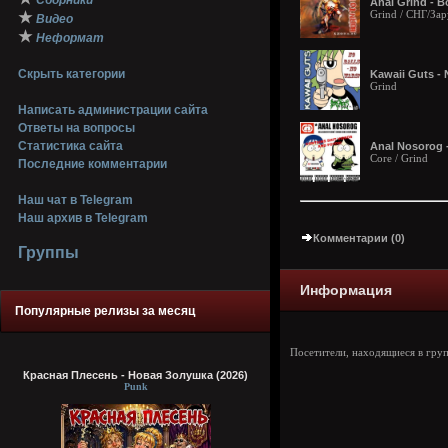
Сборники
Anal Grind - B
Grind / СНГ/За
★
Видео
★
Неформат
Скрыть категории
Kawaii Guts - 
Grind
Написать администрации сайта
Ответы на вопросы
Статистика сайта
Anal Nosorog -
Core / Grind
Последние комментарии
Наш чат в Telegram
Наш архив в Telegram
Комментарии (0)
Группы
Информация
Популярные релизы за месяц
Посетители, находящиеся в гру
Красная Плесень - Новая Золушка (2026)
Punk