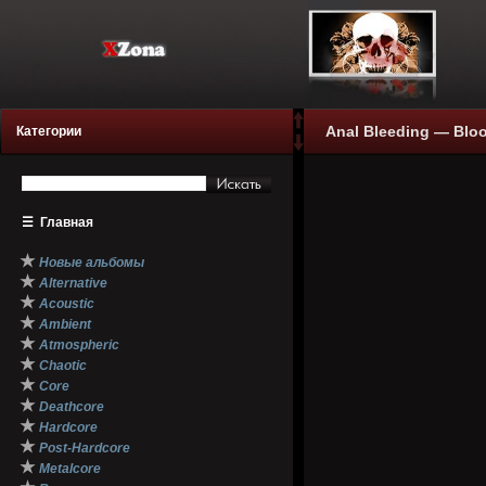
Anal Bleeding — Blo
Категории
☰
Главная
★
Новые альбомы
★
Alternative
★
Acoustic
★
Ambient
★
Atmospheric
★
Chaotic
★
Core
★
Deathcore
★
Hardcore
★
Post-Hardcore
★
Metalcore