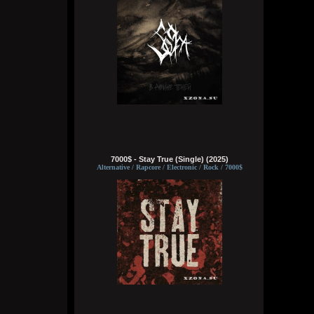
Wirtuozik
Вчера в 16:15:56
А вы знали что Кадышевой 67 лет?
Странно, в моем детстве я думал ей
7000$ - Stay True (Single) (2025)
столько же. Получается она и не стареет
Alternative / Rapcore / Electronic / Rock / 7000$
даже, ей все время 60
Кукуня
Вчера в 16:15:29
Wirtuozik
Вчера в 16:15:10