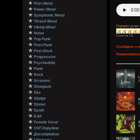
★
Post-Metal
★
Power Metal
★
Symphonic Metal
★
Thrash Metal
Оцените релиз
★
Viking Metal
★
Noise
Голосов (
3
)
★
Pop Punk
★
Post-Punk
Сообщить о 
★
Post-Rock
Пожаловаться
★
Progressive
★
Psychedelic
★
Punk
★
Rock
L
★
Screamo
A
★
Shoegaze
★
Ska
★
Sludge
P
★
D
Stoner
★
Synth
★
8-bit
★
Female Vocal
A
M
★
СНГ/Зарубеж
★
Дискографии
★