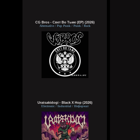
CG Bros - Свет Во Тьме (EP) (2026)
Alternative / Pop Punk / Punk / Rock
Uratsakidogi - Black X Hop (2026)
Electronic / Industrial / Неформат