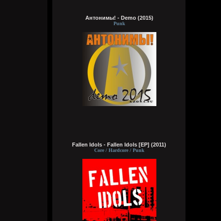
А я вовсе не колдунья,
Я любила и люблю.
Антонимы! - Demo (2015)
Это мне судьба послала
Punk
Грешную любовь мою.
Не судите строго, люди,
Пожалей меня, родня,
Видно, в жизни суждено мне
Выпить грешного вина
Кукуня
Вчера в 16:15:01
Fallen Idols - Fallen Idols [EP] (2011)
Core / Hardcore / Punk
Wirtuozik
Вчера в 16:14:46
За мои зелёные глаза
Называешь ты меня колдуньей,
Говоришь ты это мне не зря,
Сердце у тебя я забрала
Wirtuozik
Вчера в 16:14:24