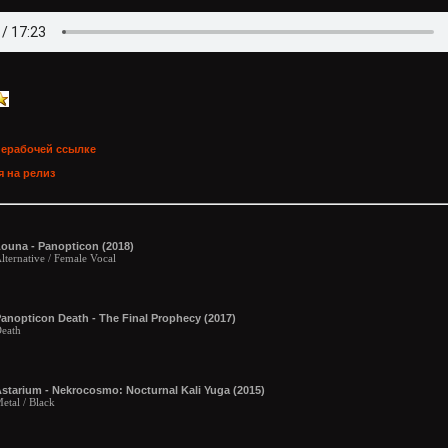
нерабочей ссылке
 на релиз
ouna - Panopticon (2018)
lternative / Female Vocal
anopticon Death - The Final Prophecy (2017)
eath
starium - Nekrocosmo: Nocturnal Kali Yuga (2015)
etal / Black