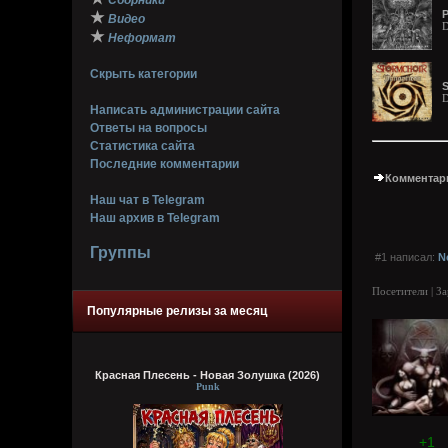
Сборники
P
★
Видео
D
★
Неформат
Скрыть категории
S
D
Написать администрации сайта
Ответы на вопросы
Статистика сайта
Последние комментарии
Комментари
Наш чат в Telegram
Наш архив в Telegram
Группы
#1 написал:
N
Посетители | З
Популярные релизы за месяц
Красная Плесень - Новая Золушка (2026)
Punk
+1