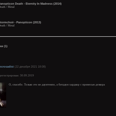
anopticon Death - Eternity In Madness (2014)
eath / Metal
tormchoir - Panopticon (2013)
eath / Metal
и (1)
ecrosadist
(22 декабря 2021 18:08)
арегистрирован: 30.09.2019
О, спасибо. Только это не даунтемпо, а битдаун хардкор с примесью дезкора