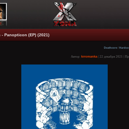
 - Panopticon (EP) (2021)
Deathcore
/
Hardco
Автор:
krromanka
| 22 декабря 2021 | П