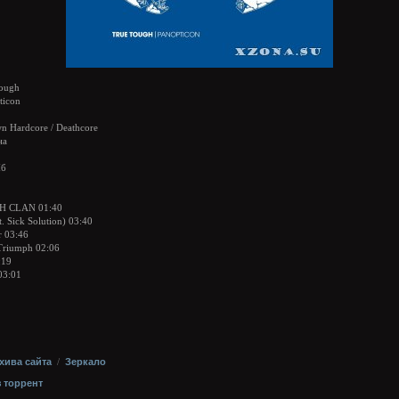
ough
ticon
n Hardcore / Deathcore
на
Мб
H CLAN 01:40
t. Sick Solution) 03:40
r 03:46
 Triumph 02:06
:19
03:01
хива сайта
/
Зеркало
з торрент