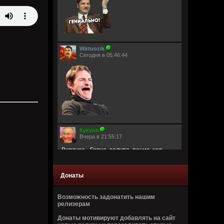
Wirtuozik
Сегодня в 05:46:44
Кукуня
Вчера в 21:55:17
Виртуоз - Говно, залупа, пенис, хер,
давалка, хуй, блядина
Головка, шлюха, жопа, член, еблан,
петух… мудила
Донаты
Рукоблуд, ссанина, очко, блядун, вагина
Сука, ебланище, влагалище, пердун,
дрочила
Возможность задонатить нашим
Пидор, пизда, туз, малафья
релизерам
Гомик, мудила, пилотка, манда
Анус, вагина, путана, педрила
Донаты мотивируют добавлять на сайт