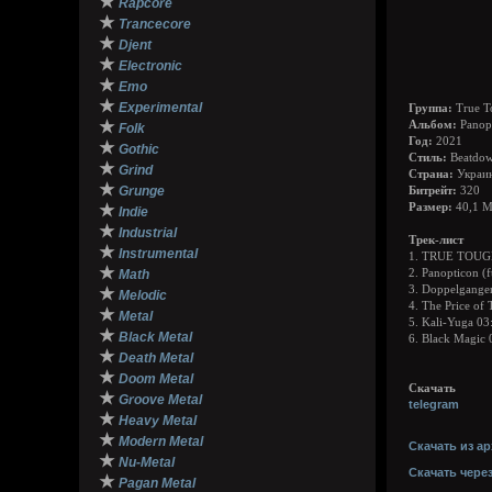
★
Rapcore
★
Trancecore
★
Djent
★
Electronic
★
Emo
★
Experimental
Группа:
True T
★
Альбом:
Panop
Folk
Год:
2021
★
Gothic
Стиль:
Beatdow
★
Grind
Страна:
Украи
★
Grunge
Битрейт:
320
★
Размер:
40,1 
Indie
★
Industrial
Трек-лист
★
Instrumental
1. TRUE TOUG
★
Math
2. Panopticon (f
3. Doppelgange
★
Melodic
4. The Price of
★
Metal
5. Kali-Yuga 03
★
Black Metal
6. Black Magic 
★
Death Metal
★
Doom Metal
Скачать
★
Groove Metal
telegram
★
Heavy Metal
★
Modern Metal
Скачать из ар
★
Nu-Metal
Скачать чере
★
Pagan Metal