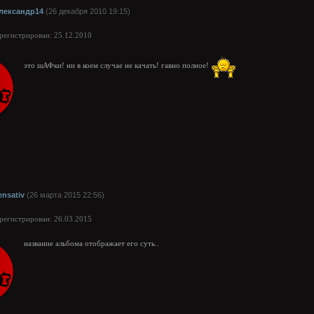
лександр14
(26 декабря 2010 19:15)
арегистрирован: 25.12.2010
это шАФки! ни в коем случае не качать! гавно полное!
ensativ
(26 марта 2015 22:56)
арегистрирован: 26.03.2015
название альбома отображает его суть..