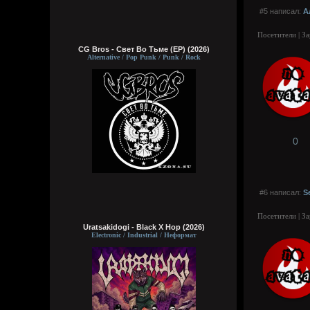
#5 написал:
А
Посетители | З
CG Bros - Свет Во Тьме (EP) (2026)
Alternative / Pop Punk / Punk / Rock
0
#6 написал:
S
Посетители | З
Uratsakidogi - Black X Hop (2026)
Electronic / Industrial / Неформат