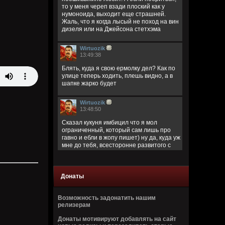
то у меня череп взади плоский как у
нумоноида, выходит еще страшней.
Жаль, что я когда лысый не поход на вин
дизеля или на Джейсона стетхэма
Wirtuozik
13:49:38
Блять, куда я свою ермолку дел? Как по
улице теперь ходить, плешь видно, а в
шапке жарко будет
Wirtuozik
13:48:50
Сказал кукуня имбицил что я мол
ограниченный, который сам лишь про
гавно и ебли в жопу пишет) ну да, куда уж
мне до тебя, всесторонне развитого с
широким кругозором)
Кукуня
Донаты
13:40:45
Цитата: Wirtuozik
Возможность задонатить нашим
за запрещено цитировать что ли
релизерам
ограниченый долбаеб просто, заебал
Донаты мотивируют добавлять на сайт
этим, давай там ещё про школьниц