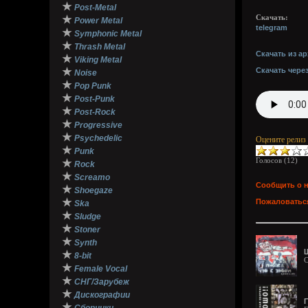
★
Post-Metal
★
Скачать:
Power Metal
telegram
★
Symphonic Metal
★
Thrash Metal
Скачать из ар
★
Viking Metal
★
Скачать чере
Noise
★
Pop Punk
★
Post-Punk
★
Post-Rock
★
Progressive
★
Psychedelic
Оцените релиз
★
Punk
Голосов (
12
)
★
Rock
★
Screamo
Сообщить о 
★
Shoegaze
★
Пожаловаться
Ska
★
Sludge
★
Stoner
★
Synth
★
8-bit
C
★
Female Vocal
★
СНГ/Зарубеж
★
Дискографии
Г
★