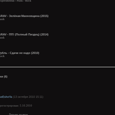
xperimental / Punk / Rock
GRAV - Зелёная Махновщина (2015)
unk
RAV - ПП! (Полный Пиздец) (2014)
unk
убль - Сдачи не надо (2010)
ock
и (6)
seEsheYa
(13 октября 2010 15:11)
арегистрирован: 5.10.2010
Дерьмо полное