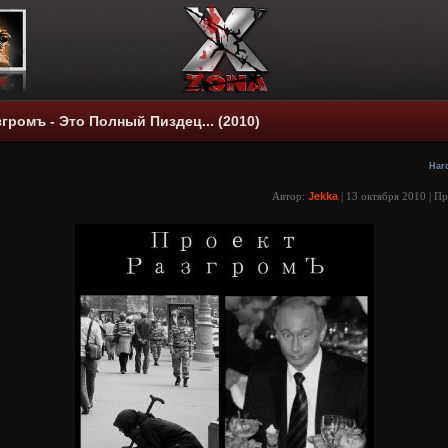
громъ - Это Полный Пиздец... (2010)
Har
Автор:
Jekka
| 13 октября 2010 | П