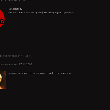
арегистрирован: 11.10.2010
VseEsheYa
,
такова говна я еше неслушал) это пздц парни хуеплеты
al
(13 октября 2010 23:19)
арегистрирован: 17.11.2009
дижитл хардкор это не музыка...это фу...однозначно