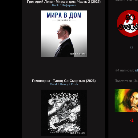
Посетители | З
Григорий Лепс - Мира в дом. Часть 2 (2026)
Rock / Неформат
0
#4 написал:
id
Головорез - Tанец Со Смертью (2026)
Посетители | З
Metal / Heavy / Punk
-1