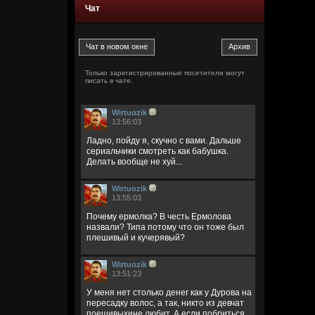
Чат
Только зарегистрированные посетители могут
писать в чате.
Wirtuozik
13:56:03
Ладно, пойду я, скучно с вами. Дальше
сериальчики смотреть как бабушка.
Делать вообще не хуй...
Wirtuozik
13:55:03
Почему ермолка? В честь Ермолова
назвали? Типа потому что он тоже был
плешивый и кучерявый?
Wirtuozik
13:51:23
У меня нет столько денег как у Дурова на
пересадку волос, а так, никто из девчат
поешивыхине любит. А если побриться,