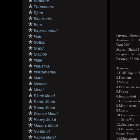
★
Rapcore
★
Trancecore
★
Djent
★
Electronic
★
Emo
★
Experimental
★
Группа:
Проект
Folk
Альбом:
Это П
★
Gothic
Год:
2010
★
Grind
Жанр:
Digital 
★
Grunge
Битрейт:
320 k
★
Размер:
88 mb
Indie
★
Industrial
Треклист
★
Instrumental
1.Пей! Торчи! 
★
Math
2.Насилие
3.WWW
★
Melodic
4.Все это не та
★
Metal
5.Город
★
Black Metal
6.Будь собой
★
7.Прозревшее 
Death Metal
8.Мех и кожа
★
Doom Metal
9.Осень
★
Groove Metal
10.Сжигать и о
★
Heavy Metal
11.Лёша!!!)
★
12.Эра хардкор
Modern Metal
13.Полный пизд
★
Nu-Metal
Bonus Track
★
Pagan Metal
14.Моя жизнь