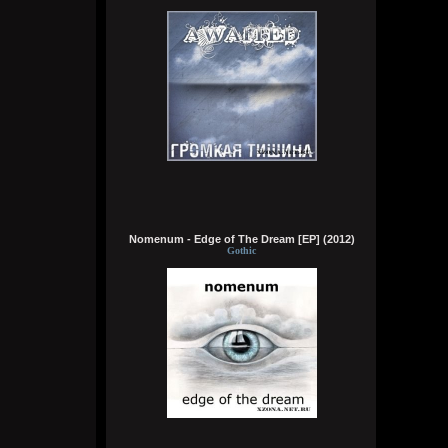
как я, без мужиков, я бы с радостью
поехал
Wirtuozik
04:09:05
На острове Врангеля не хочу, там может
и тюлени лапочки. Зато полярники друг
друга в жопу ебут в холодные полярные
ночи. Ну, они чтобы согреться и не
сдохнуть от тоски, поэтому можно их
понять. Почему нельзя на метеостанции
жить бабам с мужиками, было бы весело
Wirtuozik
04:06:13
Nomenum - Edge of The Dream [EP] (2012)
Gothic
Это моя мечта жить на малонаселенном
острове, подальше от таких как я
Wirtuozik
04:05:37
Хочу жить на Соловках или на Валааме.
Вместе с монахами бухать и ебать
монашек. На Афоне не хочу. Они там без
баб живут, но при этом у них есть там
секс, по-любому