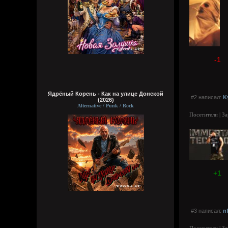
-1
Ядрёный Корень - Как на улице Донской
#2 написал:
K
(2026)
Alternative / Punk / Rock
Посетители | З
+1
#3 написал:
n