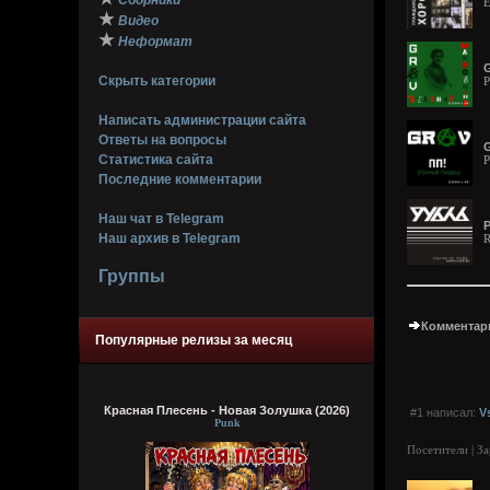
Сборники
E
★
Видео
★
Неформат
Скрыть категории
P
Написать администрации сайта
Ответы на вопросы
G
Статистика сайта
P
Последние комментарии
Наш чат в Telegram
Р
Наш архив в Telegram
R
Группы
Комментари
Популярные релизы за месяц
Красная Плесень - Новая Золушка (2026)
#1 написал:
V
Punk
Посетители | З