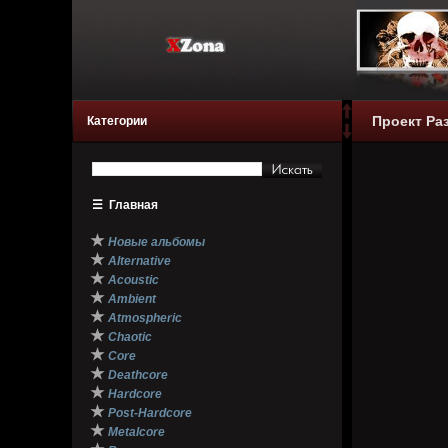
Проект Раз
Категории
☰
Главная
★
Новые альбомы
★
Alternative
★
Acoustic
★
Ambient
★
Atmospheric
★
Chaotic
★
Core
★
Deathcore
★
Hardcore
★
Post-Hardcore
★
Metalcore