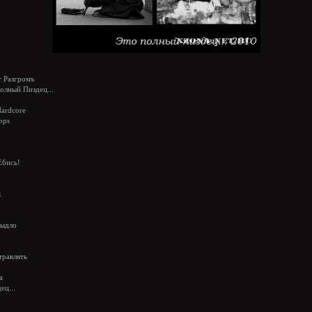
 Разгромъ
олный Пиздец...
Hardcore
bps
Ебись!
к
быдло
травлять
а
ец...