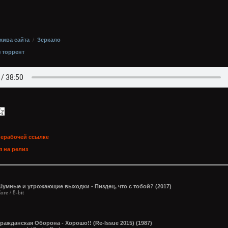
хива сайта
/
Зеркало
з торрент
нерабочей ссылке
 на релиз
Шумные и угрожающие выходки - Пиздец, что с тобой? (2017)
ore / 8-bit
ражданская Оборона - Хорошо!! (Re-Issue 2015) (1987)