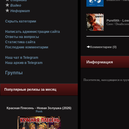
Сборники
★
Видео
★
Неформат
Purefilth - Low
Скрыть категории
Core / Deathcor
Написать администрации сайта
Ответы на вопросы
Статистика сайта
Последние комментарии
Комментарии (0)
Наш чат в Telegram
Информация
Наш архив в Telegram
Группы
Посетители, находящиеся в гру
Популярные релизы за месяц
Красная Плесень - Новая Золушка (2026)
Punk