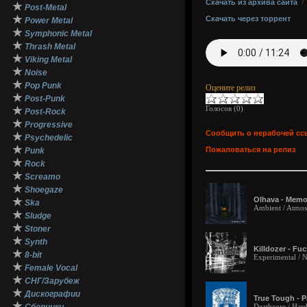
Скачать из архива сайта
★
Post-Metal
★
Скачать через торрент
Power Metal
★
Symphonic Metal
★
Thrash Metal
★
Viking Metal
★
Noise
★
Pop Punk
Оцените релиз
★
Post-Punk
Голосов (
0
)
★
Post-Rock
★
Progressive
Сообщить о нерабочей сс
★
Psychedelic
★
Пожаловаться на релиз
Punk
★
Rock
★
Screamo
★
Shoegaze
Olhava - Memor
★
Ska
Ambient / Atmosp
★
Sludge
★
Stoner
★
Synth
Killdozer - Fu
★
8-bit
Experimental / N
★
Female Vocal
★
СНГ/Зарубеж
★
Дискографии
True Tough - P
★
Deathcore / Har