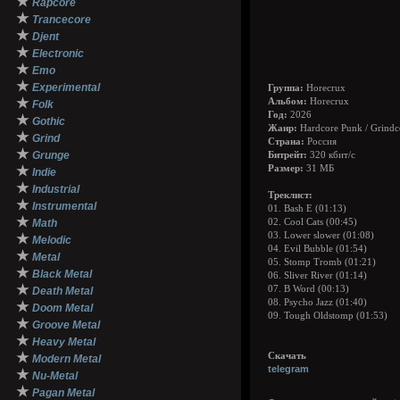
★
Rapcore
★
Trancecore
★
Djent
★
Electronic
★
Emo
★
Experimental
Группа:
Horecrux
★
Альбом:
Horecrux
Folk
Год:
2026
★
Gothic
Жанр:
Hardcore Punk / Grindc
★
Grind
Страна:
Россия
★
Grunge
Битрейт:
320 кбит/с
★
Размер:
31 МБ
Indie
★
Industrial
Треклист:
★
Instrumental
01. Bash E (01:13)
★
Math
02. Cool Cats (00:45)
03. Lower slower (01:08)
★
Melodic
04. Evil Bubble (01:54)
★
Metal
05. Stomp Tromb (01:21)
★
Black Metal
06. Sliver River (01:14)
★
07. B Word (00:13)
Death Metal
08. Psycho Jazz (01:40)
★
Doom Metal
09. Tough Oldstomp (01:53)
★
Groove Metal
★
Heavy Metal
★
Скачать
Modern Metal
telegram
★
Nu-Metal
★
Pagan Metal