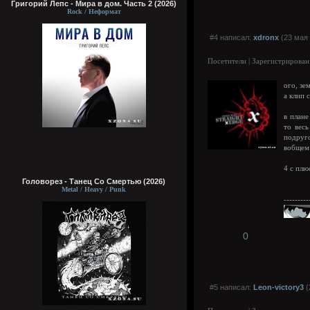
Григорий Лепс - Мира в дом. Часть 2 (2026)
Rock / Неформат
#4 написал:
xdronx
(23 мая 
Посетители | Зарегистрирован
ого, зе
а клип 
в плане
то весь
подруго
вобщем 
4 с плю
Головорез - Tанец Со Смертью (2026)
Metal / Heavy / Punk
---------
0
#5 написал:
Leon-victory3
(