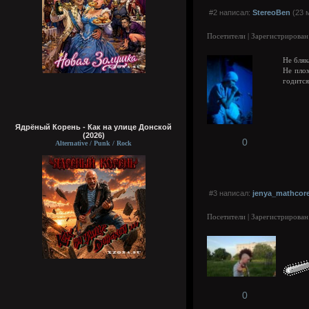
#2 написал:
StereoBen
(23 
Посетители | Зарегистрирован
Не бляк
Не плох
годитс
Ядрёный Корень - Как на улице Донской
(2026)
0
Alternative / Punk / Rock
#3 написал:
jenya_mathcor
Посетители | Зарегистрирован
0