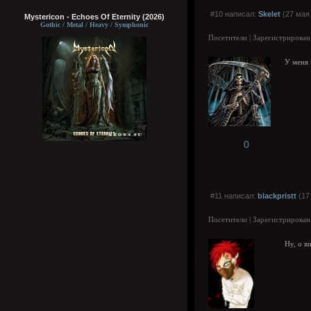
#10 написал:
Skelet
(27 мая 
Mystericon - Echoes Of Eternity (2026)
Gothic / Metal / Heavy / Symphonic
Посетители | Зарегистрирован
У меня 
0
#11 написал:
blackpristt
(17
Посетители | Зарегистрирован
Ну, о в