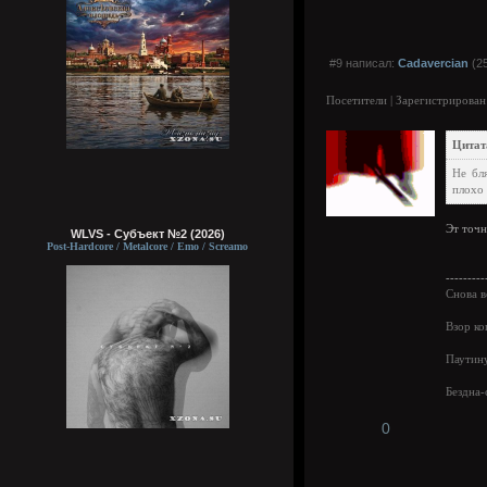
#9 написал:
Cadavercian
(25
Посетители | Зарегистрирован
Цитат
Не бл
плохо 
Эт точн
WLVS - Субъект №2 (2026)
Post-Hardcore / Metalcore / Emo / Screamo
---------
Снова в
Взор ко
Паутину
Бездна-
0