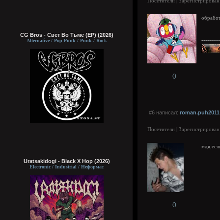
Посетители | Зарегистрирован
обработ
CG Bros - Свет Во Тьме (EP) (2026)
---------
Alternative / Pop Punk / Punk / Rock
0
#6 написал:
roman.puh2011
Посетители | Зарегистрирован
мдя,есл
Uratsakidogi - Black X Hop (2026)
Electronic / Industrial / Неформат
0