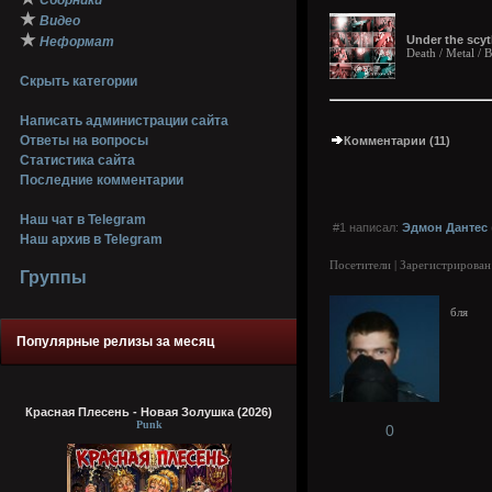
Сборники
★
Видео
★
Under the scyt
Неформат
Death / Metal / 
Скрыть категории
Написать администрации сайта
Ответы на вопросы
Комментарии (11)
Статистика сайта
Последние комментарии
Наш чат в Telegram
#1 написал:
Эдмон Дантес
Наш архив в Telegram
Посетители | Зарегистрирован
Группы
бля
Популярные релизы за месяц
Красная Плесень - Новая Золушка (2026)
Punk
0