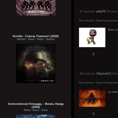
#7 написал:
pika70
(24 мая 
Посетители | Зарегистрирован
Клип уж
Korella - Сквозь Горизонт (2026)
Melodic / Metal / Death / Modern
0
#8 написал:
Stigmat13
(24 м
Посетители | Зарегистрирован
да клип
Алексеевская Площадь - Жизнь Назад
(2026)
Metal / Heavy / Rock
0