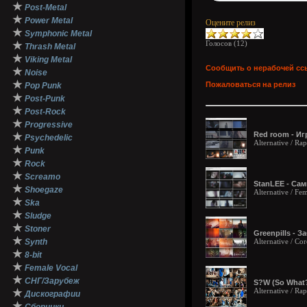
★
Post-Metal
★
Power Metal
Оцените релиз
★
Symphonic Metal
Голосов (
12
)
★
Thrash Metal
★
Viking Metal
Сообщить о нерабочей сс
★
Noise
★
Пожаловаться на релиз
Pop Punk
★
Post-Punk
★
Post-Rock
★
Progressive
Red room - Иг
★
Psychedelic
Alternative / Ra
★
Punk
★
Rock
★
Screamo
StanLEE - Сам
★
Shoegaze
Alternative / Fe
★
Ska
★
Sludge
★
Stoner
Greenpills - 
★
Synth
Alternative / Co
★
8-bit
★
Female Vocal
★
СНГ/Зарубеж
S?W (So What?
Alternative / Ra
★
Дискографии
★