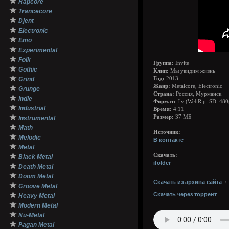
★
Rapcore
★
Trancecore
★
Djent
★
Electronic
★
Emo
★
Experimental
★
Folk
Группа:
Invite
★
Gothic
Клип:
Мы увидим жизнь
★
Grind
Год:
2013
Жанр:
Metalcore, Electronic
★
Grunge
Страна:
Россия, Мурманск
★
Indie
Формат:
flv (WebRip, SD, 480
★
Industrial
Время:
4:11
★
Размер:
37 МБ
Instrumental
★
Math
Источник:
★
Melodic
В контакте
★
Metal
★
Скачать:
Black Metal
ifolder
★
Death Metal
★
Doom Metal
Скачать из архива сайта
★
Groove Metal
★
Скачать через торрент
Heavy Metal
★
Modern Metal
★
Nu-Metal
★
Pagan Metal