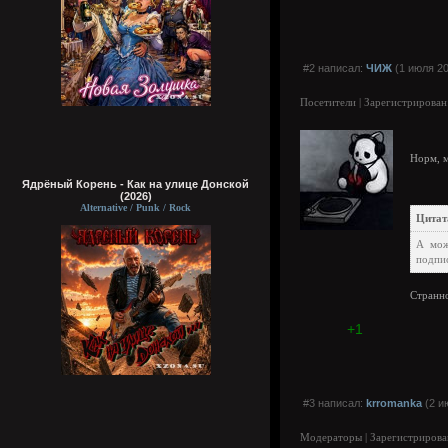
#2 написал:
ЧИЖ
(1 июля 20
Посетители | Зарегистрирован
Норм, 
Ядрёный Корень - Как на улице Донской
(2026)
Alternative / Punk / Rock
Цитата
А мож
подпи
Странно
+1
#3 написал:
krromanka
(2 и
Модераторы | Зарегистрирова