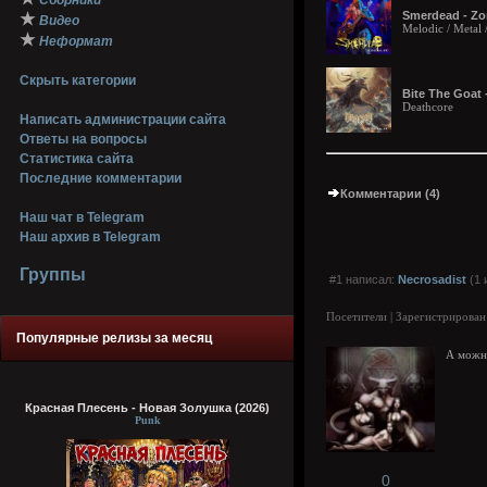
Сборники
Smerdead - Zo
★
Видео
Melodic / Metal 
★
Неформат
Скрыть категории
Bite The Goat 
Deathcore
Написать администрации сайта
Ответы на вопросы
Статистика сайта
Последние комментарии
Комментарии (4)
Наш чат в Telegram
Наш архив в Telegram
Группы
#1 написал:
Necrosadist
(1 
Посетители | Зарегистрирован
Популярные релизы за месяц
А можно
Красная Плесень - Новая Золушка (2026)
Punk
0