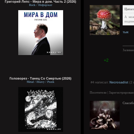
Григорий Лепс - Мира в дом. Часть 2 (2026)
Rock / Неформат
Цитата
А мож
подпи
тык
---------
Залива
+2
Головорез - Tанец Со Смертью (2026)
Metal / Heavy / Punk
#4 написал:
Necrosadist
(2 
Посетители | Зарегистрирован
Спасиб