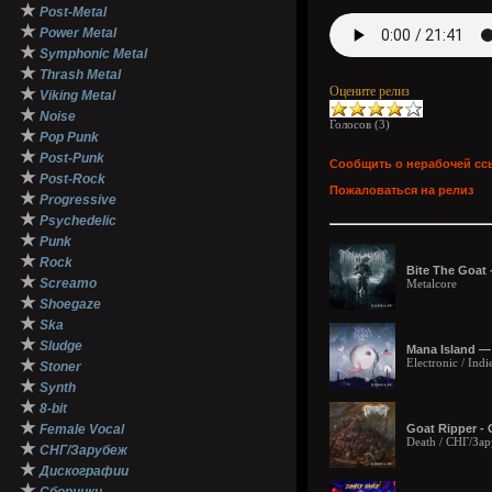
★
Post-Metal
★
Power Metal
★
Symphonic Metal
★
Thrash Metal
Оцените релиз
★
Viking Metal
★
Noise
Голосов (
3
)
★
Pop Punk
★
Post-Punk
Сообщить о нерабочей сс
★
Post-Rock
Пожаловаться на релиз
★
Progressive
★
Psychedelic
★
Punk
★
Rock
Bite The Goat 
★
Screamo
Metalcore
★
Shoegaze
★
Ska
★
Sludge
Mana Island — 
★
Electronic / Ind
Stoner
★
Synth
★
8-bit
★
Female Vocal
Goat Ripper - 
Death / СНГ/За
★
СНГ/Зарубеж
★
Дискографии
★