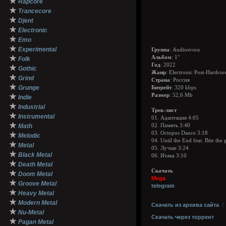
★
Rapcore
★
Trancecore
★
Djent
★
Electronic
★
Emo
★
Experimental
Группа
: Audiosvora
★
Альбом
: 1°
Folk
Год
: 2022
★
Gothic
Жанр
: Electronic Post-Hardcor
★
Grind
Страна
: Россия
★
Grunge
Битрейт
: 320 kbps
★
Размер
: 52,6 Mb
Indie
★
Industrial
Трек-лист
★
Instrumental
01. Адаптация 4:05
★
Math
02. Память 3:40
03. Octopus Dance 3:18
★
Melodic
04. Until the End feat. Bite the 
★
Metal
05. Лучше 3:24
★
Black Metal
06. Итака 3:10
★
Death Metal
Скачать
★
Doom Metal
Mega
★
Groove Metal
telegram
★
Heavy Metal
★
Modern Metal
Скачать из архива сайта
★
Nu-Metal
Скачать через торрент
★
Pagan Metal