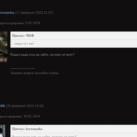
rromanka
(17 февраля 2023 21:07)
арегистрирован: 9.05.2018
Цитата: ЧИЖ
...инди тут нет
Раздел инди есть на сайте, почему её нету?
--------------------
Заливаю всякую ноунейм хуйню
ИЖ
(26 февраля 2023 14:42)
арегистрирован: 18.02.2014
Цитата: krromanka
Раздел инди есть на сайте, почему её нету?