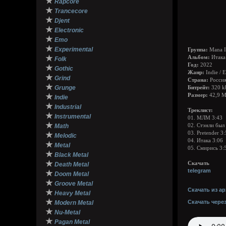
★
Rapcore
★
Trancecore
★
Djent
★
Electronic
★
Emo
★
Experimental
Группа:
Mana I
★
Альбом:
Итака
Folk
Год:
2022
★
Gothic
Жанр:
Indie / 
★
Grind
Страна:
Росси
★
Grunge
Битрейт:
320 k
★
Размер:
42,9 
Indie
★
Industrial
Треклист:
★
Instrumental
01. МЛМ 3:43
★
Math
02. Cтэнли был
03. Pretender 3
★
Melodic
04. Итака 3:06
★
Metal
05. Смирись 3:
★
Black Metal
★
Скачать
Death Metal
telegram
★
Doom Metal
★
Groove Metal
Скачать из ар
★
Heavy Metal
★
Скачать чере
Modern Metal
★
Nu-Metal
★
Pagan Metal