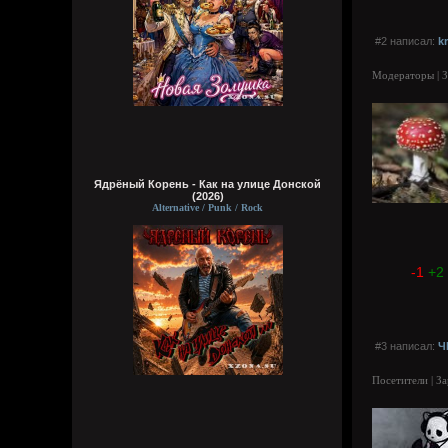
#2 написал:
k
Модераторы | З
Ядрёный Корень - Как на улице Донской
(2026)
Alternative / Punk / Rock
-1
+2
#3 написал:
Ч
Посетители | З