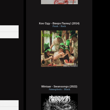
Кок Оду - Вверх Палец! (2014)
Wirtuozik
Punk / Rock
Вчера в 05:47:02
Wirtuozik
Вчера в 05:46:44
Wintaar - Swansongs (2022)
Atmospheric / Black
Кукуня
6 августа 2026