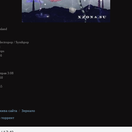
sland
Electropop / Synthpop
я
bps
Мб
 прав 3:08
:50
55
хива сайта
/
Зеркало
з торрент