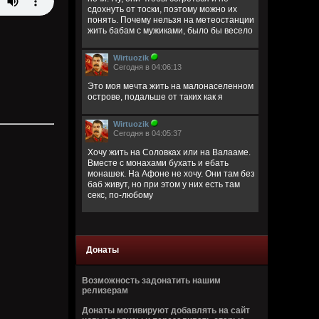
сдохнуть от тоски, поэтому можно их
понять. Почему нельзя на метеостанции
жить бабам с мужиками, было бы весело
Wirtuozik
Сегодня в 04:06:13
Это моя мечта жить на малонаселенном
острове, подальше от таких как я
Wirtuozik
Сегодня в 04:05:37
Хочу жить на Соловках или на Валааме.
Вместе с монахами бухать и ебать
монашек. На Афоне не хочу. Они там без
баб живут, но при этом у них есть там
секс, по-любому
Wirtuozik
Сегодня в 04:02:32
Донаты
Деревянные церкви Руси
Перекошены древние стены
Подойди и о многом спроси
Возможность задонатить нашим
В этих срубах есть сердце и вены
релизерам
Донаты мотивируют добавлять на сайт
Bestial