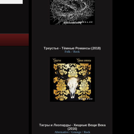
Виртуоз - Говно, залупа, пенис, хер,
давалка, хуй, блядина
Головка, шлюха, жопа, член, еблан,
петух… мудила
Рукоблуд, ссанина, очко, блядун, вагина
Сука, ебланище, влагалище, пердун,
дрочила
Пидор, пизда, туз, малафья
Гомик, мудила, пилотка, манда
Анус, вагина, путана, педрила
Шалава, хуила, мошонка, елда… раунд!
Треустье - Тёмные Романсы (2018)
Folk / Rock
typical crabs
6 августа 2026
Bestial
,
ну пародия на типа батл типа шока и
типа Мирона. абба знает толк в этих
делах. панки просто бомбы
Кукуня
6 августа 2026
Тигры и Леопарды - Хищные Вещи Века
Кукуня
(2016)
6 августа 2026
Alternative / Grunge / Rock