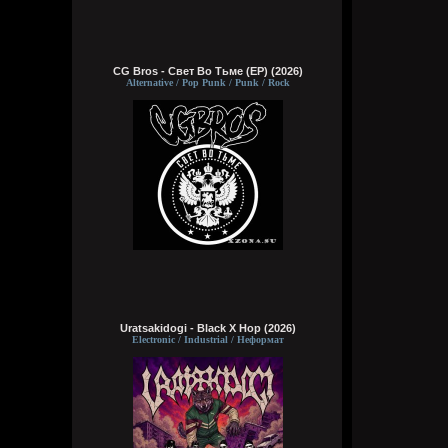
CG Bros - Свет Во Тьме (EP) (2026)
Alternative / Pop Punk / Punk / Rock
Uratsakidogi - Black X Hop (2026)
Electronic / Industrial / Неформат