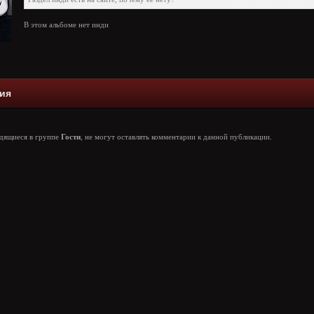
В этом альбоме нет инди
ия
одящиеся в группе
Гости
, не могут оставлять комментарии к данной публикации.