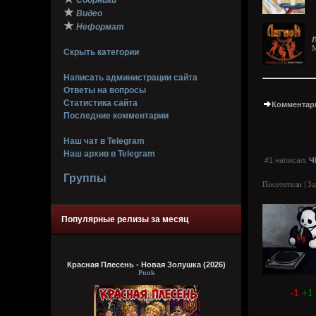
Сборники
★
Видео
★
Неформат
M
Скрыть категории
Написать администрации сайта
Ответы на вопросы
Статистика сайта
Комментари
Последние комментарии
Наш чат в Telegram
Наш архив в Telegram
#1 написал:
Ч
Группы
Посетители | З
Популярные релизы за месяц
Красная Плесень - Новая Золушка (2026)
Punk
-1
+1