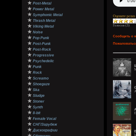
★
Post-Metal
★
Power Metal
★
Symphonic Metal
Оцените релиз
★
Thrash Metal
★
Голосов (
3
)
Viking Metal
★
Noise
Сообщить о 
★
Pop Punk
★
Post-Punk
Пожаловаться
★
Post-Rock
★
Progressive
★
Psychedelic
★
Ш
Punk
M
★
Rock
★
Screamo
★
Shoegaze
G
★
Ska
A
★
Sludge
★
Stoner
★
Synth
A
★
8-bit
E
★
Female Vocal
★
СНГ/Зарубеж
★
Дискографии
★
I