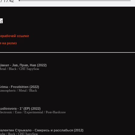
нерабочей ссылке
 на релиз
акал - Јав, Прав, Нав (2022)
etal / Black / СНГ/Зарубеж
rima - Frostbitten (2022)
tmospheric / Metal / Black
udiosvora - 1° (EP) (2022)
lectronic / Emo / Experimental / Post-Hardcore
Валентин Стрыкало - Смирись и расслабься (2012)
ndie / Rock / СНГ/Зарубеж