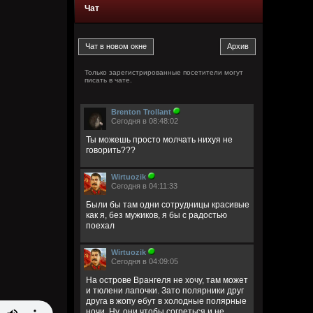
Чат
Только зарегистрированные посетители могут
писать в чате.
Brenton Trollant
Сегодня в 08:48:02
Ты можешь просто молчать нихуя не
говорить???
Wirtuozik
Сегодня в 04:11:33
Были бы там одни сотрудницы красивые
как я, без мужиков, я бы с радостью
поехал
Wirtuozik
Сегодня в 04:09:05
На острове Врангеля не хочу, там может
и тюлени лапочки. Зато полярники друг
друга в жопу ебут в холодные полярные
ночи. Ну, они чтобы согреться и не