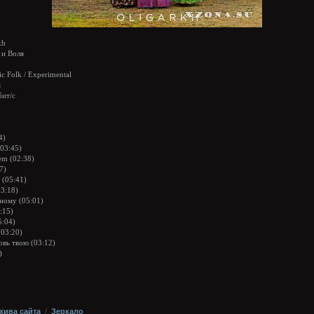
kh
 и Воля
ic Folk / Experimental
я
бит/с
4)
(03:45)
em (02:38)
7)
 (05:41)
03:18)
ному (05:01)
:15)
5:04)
(03:20)
овь твою (03:12)
)
хива сайта
/
Зеркало