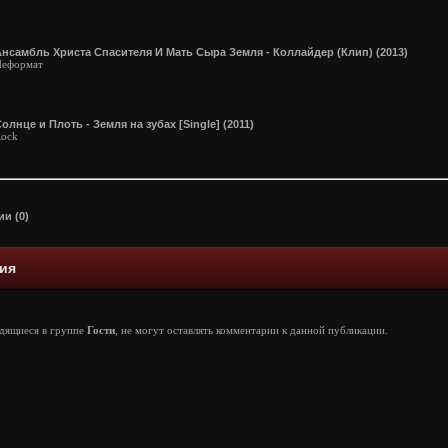
нсамбль Христа Спасителя И Мать Сыра Земля - Коллайдер (Клип) (2013)
Неформат
олнце и Плоть - Земля на зубах [Single] (2011)
ock
и (0)
ия
одящиеся в группе
Гости
, не могут оставлять комментарии к данной публикации.