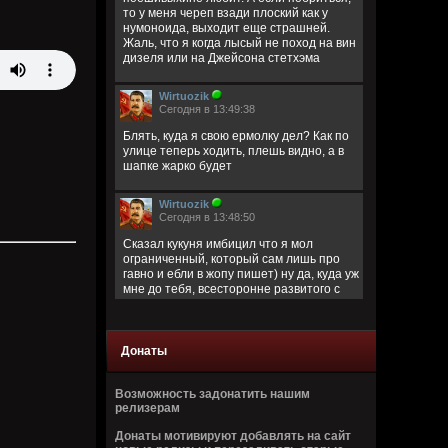
то у меня череп взади плоский как у
нумоноида, выходит еще страшней.
Жаль, что я когда лысый не поход на вин
дизеля или на Джейсона стетхэма
Wirtuozik
Сегодня в 13:49:38
Блять, куда я свою ермолку дел? Как по
улице теперь ходить, плешь видно, а в
шапке жарко будет
Wirtuozik
Сегодня в 13:48:50
Сказал кукуня имбицил что я мол
ограниченный, который сам лишь про
гавно и ебли в жопу пишет) ну да, куда уж
мне до тебя, всесторонне развитого с
широким кругозором)
Кукуня
Донаты
Сегодня в 13:40:45
Цитата: Wirtuozik
Возможность задонатить нашим
за запрещено цитировать что ли
релизерам
ограниченый долбаеб просто, заебал
Донаты мотивируют добавлять на сайт
этим, давай там ещё про школьниц