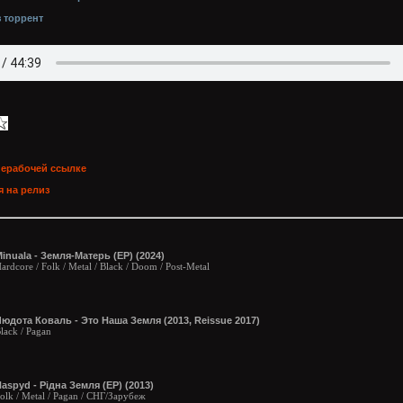
з торрент
нерабочей ссылке
 на релиз
inuala - Земля-Матерь (EP) (2024)
ardcore / Folk / Metal / Black / Doom / Post-Metal
юдота Коваль - Это Наша Земля (2013, Reissue 2017)
lack / Pagan
aspyd - Рідна Земля (EP) (2013)
olk / Metal / Pagan / СНГ/Зарубеж