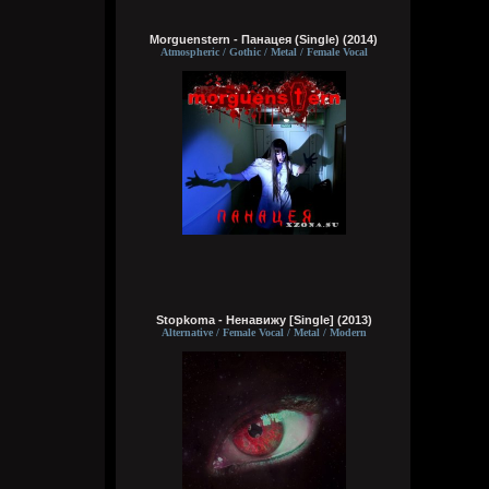
Wirtuozik
Сегодня в 04:02:32
Morguenstern - Панацея (Single) (2014)
Деревянные церкви Руси
Atmospheric / Gothic / Metal / Female Vocal
Перекошены древние стены
Подойди и о многом спроси
В этих срубах есть сердце и вены
Bestial
Вчера в 14:37:07
Кукуня
Вчера в 12:49:33
Stopkoma - Ненавижу [Single] (2013)
Alternative / Female Vocal / Metal / Modern
та норм
Dolphin
Вчера в 12:09:13
Мини-шапка сайта лучше?
На ноутбуках вроде самое то, на экран
больше полезной инфы влазиет.