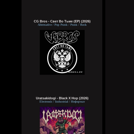
CG Bros - Свет Во Тьме (EP) (2026)
Alternative / Pop Punk / Punk / Rock
Uratsakidogi - Black X Hop (2026)
Electronic / Industrial / Неформат