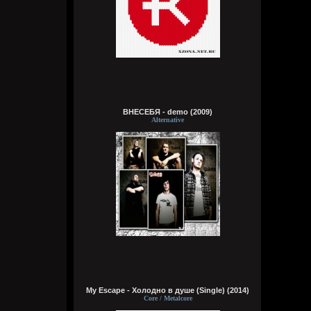
А давай я тут аккуратно на сайте насру в
комментах, кукуня, с кроманкой летятся
на мое гавно и мы их вдвоем убьем
Wirtuozik
Сегодня в 12:16:05
А хочешь я просто как цапля постою на
одной ноге?
ВНЕСЕБЯ - demo (2009)
Alternative
Wirtuozik
Сегодня в 12:14:31
Brenton Trollant
,
А хочешь я тебе песенку спою чтобы
тебе крепче спалось. Там короче это. Там
та тара там, та тара там тамтам
Brenton Trollant
Сегодня в 08:48:02
Ты можешь просто молчать нихуя не
говорить???
Wirtuozik
Сегодня в 04:11:33
My Escape - Холодно в душе (Single) (2014)
Core / Metalcore
Были бы там одни сотрудницы красивые