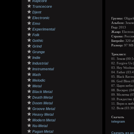
★
Rapcore
★
Trancecore
★
Djent
★
Electronic
Группа:
Oligar
★
Альбом:
Земля
Emo
Год:
2013
★
Experimental
Жанр:
Electron
★
Folk
Страна:
Росси
★
Gothic
Битрейт:
320 к
★
Размер:
97 МБ
Grind
★
Grunge
Треклист:
★
Indie
01. Земля (00:5
★
Industrial
02. Forgive Us 
★
03. Hey Woohn
Instrumental
04. Father (03:4
★
Math
05. Black Raven
★
Melodic
06. God Bless (
★
Metal
07. Царю небес
08. Воскрес (04
★
Black Metal
09. Молитва (0
★
Death Metal
10. Рождество 
★
Doom Metal
11. Верю в люб
★
12. Воля (03:39
Groove Metal
★
Heavy Metal
Скачать
★
Modern Metal
telegram
★
Nu-Metal
★
Pagan Metal
Скачать из ар