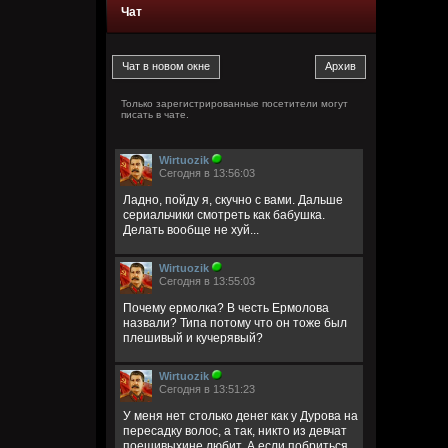
Чат
Только зарегистрированные посетители могут
писать в чате.
Wirtuozik
Сегодня в 13:56:03
Ладно, пойду я, скучно с вами. Дальше
сериальчики смотреть как бабушка.
Делать вообще не хуй...
Wirtuozik
Сегодня в 13:55:03
Почему ермолка? В честь Ермолова
назвали? Типа потому что он тоже был
плешивый и кучерявый?
Wirtuozik
Сегодня в 13:51:23
У меня нет столько денег как у Дурова на
пересадку волос, а так, никто из девчат
поешивыхине любит. А если побриться,