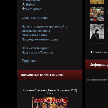
Сборники
★
Видео
★
Неформат
А
Скрыть категории
Написать администрации сайта
С
Ответы на вопросы
R
Статистика сайта
Последние комментарии
Наш чат в Telegram
Комментари
Наш архив в Telegram
Группы
Информац
Популярные релизы за месяц
Посетители, нах
Красная Плесень - Новая Золушка (2026)
Punk