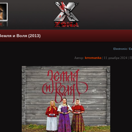
 Земля и Воля (2013)
Electronic
/
Ex
Автор:
krromanka
| 11 декабря 2024 | 