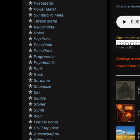
★
Post-Metal
Скачать чере
★
Power Metal
★
Symphonic Metal
★
Thrash Metal
★
Viking Metal
★
Noise
Оцените релиз
★
Pop Punk
★
Post-Punk
Голосов (
0
)
★
Post-Rock
★
Progressive
Сообщить о 
★
Psychedelic
Пожаловаться
★
Punk
★
Rock
★
Screamo
★
Shoegaze
M
★
Ska
H
★
Sludge
★
Stoner
★
Synth
Л
★
B
8-bit
★
Female Vocal
★
СНГ/Зарубеж
★
Дискографии
H
F
★