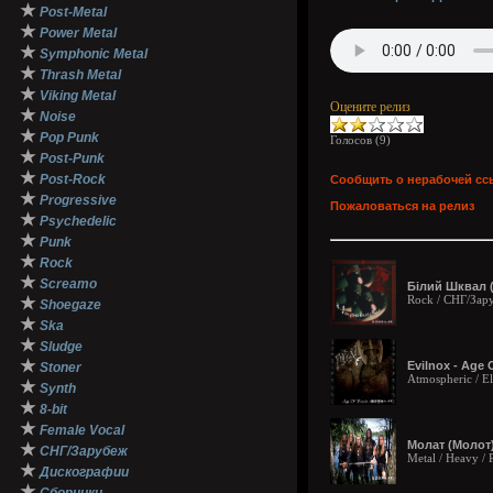
★
Post-Metal
★
Power Metal
★
Symphonic Metal
★
Thrash Metal
★
Viking Metal
Оцените релиз
★
Noise
★
Pop Punk
Голосов (
9
)
★
Post-Punk
★
Post-Rock
Сообщить о нерабочей сс
★
Progressive
Пожаловаться на релиз
★
Psychedelic
★
Punk
★
Rock
★
Screamo
Білий Шквал (
Rock / СНГ/Зар
★
Shoegaze
★
Ska
★
Sludge
★
Evilnox - Age 
Stoner
Atmospheric / Ele
★
Synth
★
8-bit
★
Female Vocal
Молат (Молот)
★
СНГ/Зарубеж
Metal / Heavy /
★
Дискографии
★