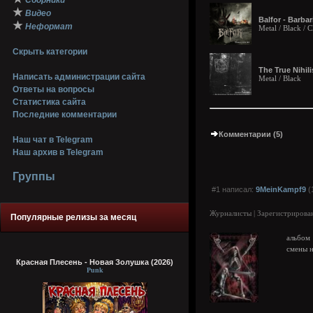
Сборники
★
Видео
Balfor - Barbar
★
Неформат
Metal / Black /
Скрыть категории
The True Nihil
Написать администрации сайта
Metal / Black
Ответы на вопросы
Статистика сайта
Последние комментарии
Комментарии (5)
Наш чат в Telegram
Наш архив в Telegram
Группы
#1 написал:
9MeinKampf9
(
Журналисты | Зарегистрирован
Популярные релизы за месяц
альбом
смены н
Красная Плесень - Новая Золушка (2026)
Punk