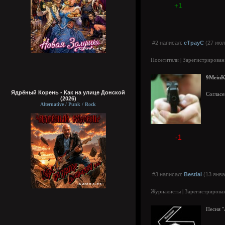
+1
#2 написал:
cTpayC
(27 июл
Посетители | Зарегистрирован
9Mein
Ядрёный Корень - Как на улице Донской
Соглас
(2026)
Alternative / Punk / Rock
-1
#3 написал:
Bestial
(13 янва
Журналисты | Зарегистрирован
Песня "