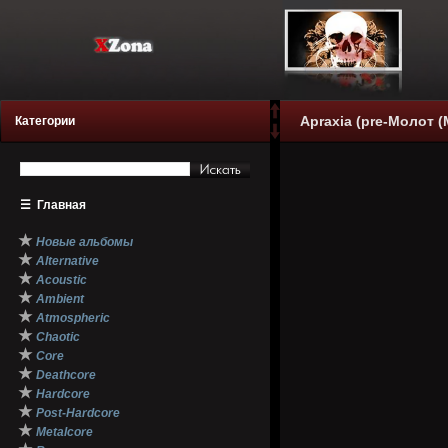
Apraxia (pre-Молот (
Категории
☰
Главная
★
Новые альбомы
★
Alternative
★
Acoustic
★
Ambient
★
Atmospheric
★
Chaotic
★
Core
★
Deathcore
★
Hardcore
★
Post-Hardcore
★
Metalcore