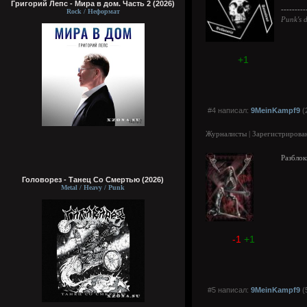
Григорий Лепс - Мира в дом. Часть 2 (2026)
---------
Rock / Неформат
Punk's d
+1
#4 написал:
9MeinKampf9
(
Журналисты | Зарегистрирован
Разблок
Головорез - Tанец Со Смертью (2026)
Metal / Heavy / Punk
-1
+1
#5 написал:
9MeinKampf9
(