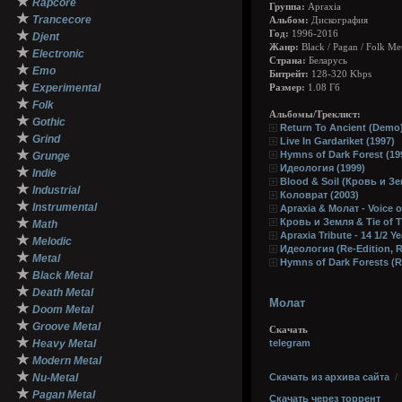
★
Rapcore
Группа:
Apraxia
★
Trancecore
Альбом:
Дискография
★
Год:
1996-2016
Djent
Жанр:
Black / Pagan / Folk Me
★
Electronic
Страна:
Беларусь
★
Emo
Битрейт:
128-320 Kbps
★
Experimental
Размер:
1.08 Гб
★
Folk
Альбомы/Треклист:
★
Gothic
Return To Ancient (Demo)
★
Grind
Live In Gardariket (1997)
★
Hymns of Dark Forest (19
Grunge
Идеология (1999)
★
Indie
Blood & Soil (Кровь и Зе
★
Industrial
Коловрат (2003)
★
Instrumental
Apraxia & Молат - Voice of
★
Кровь и Земля & Tie of Ti
Math
Apraxia Tribute - 14 1/2 Ye
★
Melodic
Идеология (Re-Edition, R
★
Metal
Hymns of Dark Forests (R
★
Black Metal
★
Death Metal
Молат
★
Doom Metal
★
Groove Metal
Скачать
★
Heavy Metal
telegram
★
Modern Metal
★
Nu-Metal
Скачать из архива сайта
★
Pagan Metal
Скачать через торрент