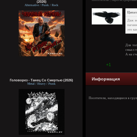
(2026)
Alternative / Punk / Rock
Цитат
Даж не
пагани
это ка
Для то
смысл т
А на сч
+1
Информация
Головорез - Tанец Со Смертью (2026)
Metal / Heavy / Punk
Посетители, находящиеся в гру