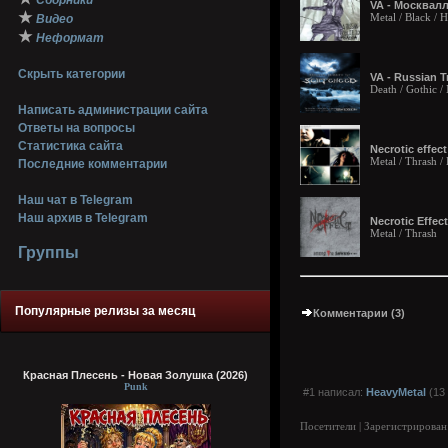
Сборники
VA - Москвалли
★
Metal / Black / 
Видео
★
Неформат
Скрыть категории
VA - Russian T
Death / Gothic /
Написать администрации сайта
Ответы на вопросы
Статистика сайта
Necrotic effec
Metal / Thrash /
Последние комментарии
Наш чат в Telegram
Наш архив в Telegram
Necrotic Effec
Metal / Thrash
Группы
Популярные релизы за месяц
Комментарии (3)
Красная Плесень - Новая Золушка (2026)
Punk
#1 написал:
HeavyMetal
(13 
Посетители | Зарегистрирован