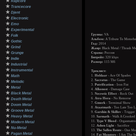
★
Rapcore
★
Trancecore
★
Djent
★
Electronic
★
Emo
★
Experimental
★
Группа:
VA
Folk
Альбом:
A Tribute To Motorhea
★
Gothic
Год:
2014
★
Grind
Жанр:
Black Metal / Thrash Me
★
Grunge
Страна:
Россия
★
Битрейт:
320 kbps
Indie
Размер:
115 Мб
★
Industrial
★
Instrumental
Треклист:
★
Math
1.
Holdaar
- Ace Of Spades
2.
Sacratus
- The Game
★
Melodic
3.
Putrification
- Iron Fist
★
Metal
4.
Alkonost
- Damage Case
★
Black Metal
5.
Necrotic Effect
- Rock Out
★
6.
Atra Hora
- No Remorse
Death Metal
7.
Gmork
- Termimal Show
★
Doom Metal
8.
Ataatmath
- Too Late Too L
★
Groove Metal
9.
Garshin & Skillov
- Trigger
★
Heavy Metal
10.
Sarmath
- Walk A Crooked
★
11.
Type V Blood
- Orgasmatro
Modern Metal
12.
Ashen Light
- Sacrifice
★
Nu-Metal
13.
The Sullen Route
- One Mo
★
Pagan Metal
14.
Fat Monsters
- I Am The S