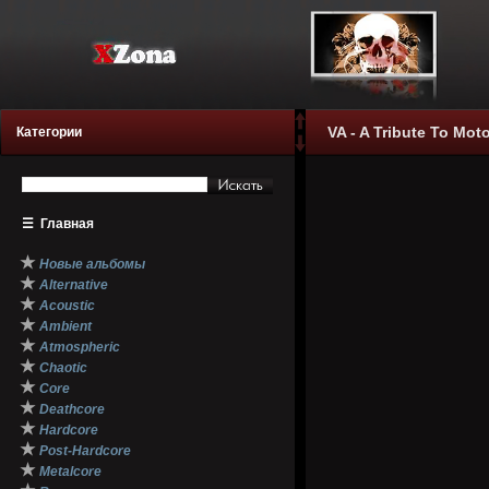
VA - A Tribute To Mot
Категории
☰
Главная
★
Новые альбомы
★
Alternative
★
Acoustic
★
Ambient
★
Atmospheric
★
Chaotic
★
Core
★
Deathcore
★
Hardcore
★
Post-Hardcore
★
Metalcore