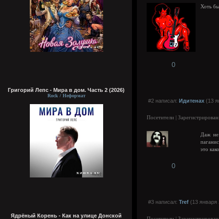
Хоть бы
0
Григорий Лепс - Мира в дом. Часть 2 (2026)
Rock / Неформат
#2 написал:
Идитенах
(13 я
Посетители | Зарегистрирован
Даж не 
паганис
это как
0
#3 написал:
Tref
(13 января 
Ядрёный Корень - Как на улице Донской
Посетители | Зарегистрирован