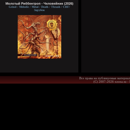
Молотый Риббентроп - Человейник (2026)
Grind / Melodic / Metal / Death / Thrash / СНГ/
Зарубеж
Все права на публикуемые материал
(С) 2007-2026 xzona.su -