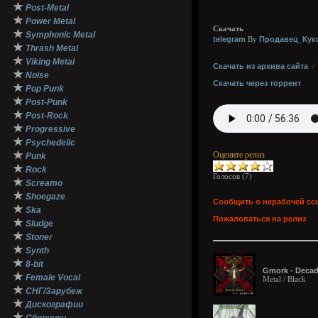
★
Post-Metal
★
Power Metal
Скачать
★
Symphonic Metal
telegram
Продавец_Кук
By
★
Thrash Metal
★
Viking Metal
Скачать из архива сайта
★
Noise
Скачать через торрент
★
Pop Punk
★
Post-Punk
★
Post-Rock
★
Progressive
★
Psychedelic
★
Оцените релиз
Punk
★
Rock
Голосов (
7
)
★
Screamo
★
Shoegaze
Сообщить о нерабочей сс
★
Ska
Пожаловаться на релиз
★
Sludge
★
Stoner
★
Synth
★
8-bit
Gmork - Decade
★
Female Vocal
Metal / Black
★
СНГ/Зарубеж
★
Дискографии
★