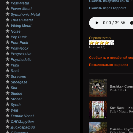
Скачать из архива сайта
★
Post-Metal
★
Скачать через торрент
Power Metal
★
Symphonic Metal
★
Thrash Metal
★
Viking Metal
★
Noise
★
Pop Punk
Оцените релиз
★
Post-Punk
Голосов (
2
)
★
Post-Rock
★
Progressive
Сообщить о нерабочей сс
★
Psychedelic
★
Пожаловаться на релиз
Punk
★
Rock
★
Screamo
★
Shoegaze
Bashka - Силь
★
Ska
Punk / Rock
★
Sludge
★
Stoner
★
Synth
Кот-Баюн - Ко
★
8-bit
Folk / Metal / R
★
Female Vocal
★
СНГ/Зарубеж
★
Дискографии
Омела - Хруст
★
Folk / Metal / Pr