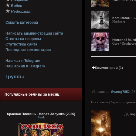
Сборники
★
Видео
★
Неформат
KamutatoR - С
Hardcore
Скрыть категории
Написать администрации сайта
Ответы на вопросы
Horror of Murd
Core / Deathcore
Статистика сайта
Последние комментарии
Наш чат в Telegram
Наш архив в Telegram
Комментарии (1)
Группы
#1 написал:
Svarog7852
(25
Популярные релизы за месяц
Посетители | Зарегистрирован
Красная Плесень - Новая Золушка (2026)
Да, но
Punk