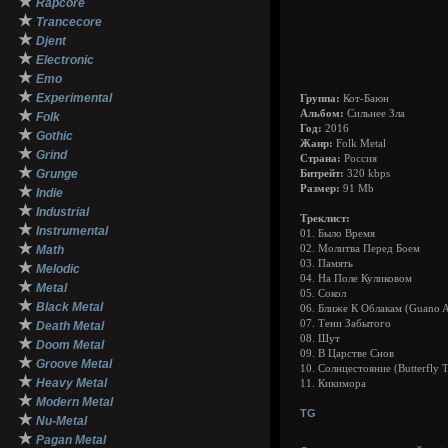
★
Rapcore
★
Trancecore
★
Djent
★
Electronic
★
Emo
★
Experimental
Группа:
Кот-Баюн
★
Альбом:
Сильнее Зла
Folk
Год:
2016
★
Gothic
Жанр:
Folk Metal
★
Grind
Страна:
Россия
★
Grunge
Битрейт:
320 kbps
★
Размер:
91 Mb
Indie
★
Industrial
Треклист:
★
Instrumental
01. Было Время
★
Math
02. Молитва Перед Боем
03. Память
★
Melodic
04. На Поле Куликовом
★
Metal
05. Сокол
★
Black Metal
06. Ближе К Облакам (Guano A
★
07. Тени Забытого
Death Metal
08. Шут
★
Doom Metal
09. В Царстве Снов
★
Groove Metal
10. Солнцестояние (Butterfly 
★
Heavy Metal
11. Кикимора
★
Modern Metal
TG
★
Nu-Metal
★
Pagan Metal