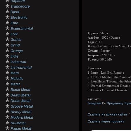
★
Rapcore
★
Trancecore
★
Djent
★
Electronic
★
Emo
★
Experimental
★
Группа:
Shuja
Folk
Альбом:
1922 (Demo)
★
Gothic
Год:
2011
★
Grind
Жанр:
Funeral Doom Metal, De
★
Grunge
Страна:
Россия
★
Битрейт:
320 Kbps
Indie
Размер:
56.6 Mb
★
Industrial
★
Instrumental
Треклист:
★
Math
1. Intro - Last Bell Ringing
2. Do Not Mention the Name of
★
Melodic
3. Loneliness Through the Prism
★
Metal
4. Eternal Emptiness of Doom's
★
Black Metal
5. Outro - Forest of Elements
★
Death Metal
Скачать:
★
Doom Metal
telegram
Продавец_Кук
By
★
Groove Metal
★
Heavy Metal
Скачать из архива сайта
★
Modern Metal
Скачать через торрент
★
Nu-Metal
★
Pagan Metal