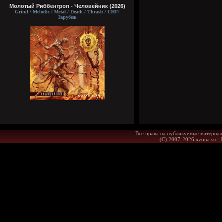
Молотый Риббентроп - Человейник (2026)
Grind / Melodic / Metal / Death / Thrash / СНГ/
Зарубеж
Все права на публикуемые материал
(С) 2007-2026 xzona.su -