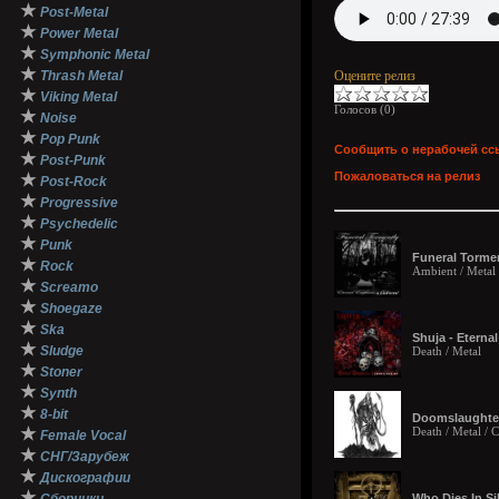
★
Post-Metal
★
Power Metal
★
Symphonic Metal
★
Thrash Metal
Оцените релиз
★
Viking Metal
Голосов (
0
)
★
Noise
★
Pop Punk
Сообщить о нерабочей сс
★
Post-Punk
Пожаловаться на релиз
★
Post-Rock
★
Progressive
★
Psychedelic
★
Punk
Funeral Tormen
★
Rock
Ambient / Metal
★
Screamo
★
Shoegaze
★
Ska
Shuja - Eterna
★
Sludge
Death / Metal
★
Stoner
★
Synth
★
8-bit
Doomslaughter
★
Death / Metal /
Female Vocal
★
СНГ/Зарубеж
★
Дискографии
★
Who Dies In Si