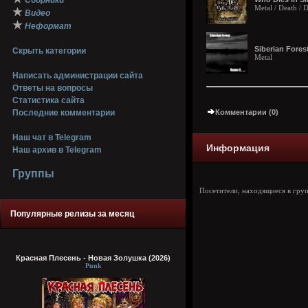
Сборники
Metal / Death /
★
Видео
★
Неформат
Siberian Forest
Скрыть категории
Metal
Написать администрации сайта
Ответы на вопросы
Статистика сайта
Последние комментарии
Комментарии (0)
Наш чат в Telegram
Информация
Наш архив в Telegram
Группы
Посетители, находящиеся в гру
Популярные релизы за месяц
Красная Плесень - Новая Золушка (2026)
Punk