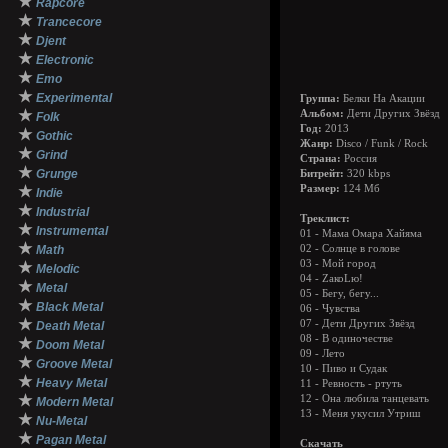
★
Rapcore
★
Trancecore
★
Djent
★
Electronic
★
Emo
★
Experimental
Группа:
Белки На Акации
★
Альбом:
Дети Других Звёзд
Folk
Год:
2013
★
Gothic
Жанр:
Disco / Funk / Rock
★
Grind
Страна:
Россия
★
Grunge
Битрейт:
320 kbps
★
Размер:
124 Мб
Indie
★
Industrial
Треклист:
★
Instrumental
01 - Мама Омара Хайяма
★
Math
02 - Солнце в голове
03 - Мой город
★
Melodic
04 - ZакоLю!
★
Metal
05 - Бегу, бегу...
★
Black Metal
06 - Чувства
★
07 - Дети Других Звёзд
Death Metal
08 - В одиночестве
★
Doom Metal
09 - Лето
★
Groove Metal
10 - Пиво и Судак
★
Heavy Metal
11 - Ревность - ртуть
★
12 - Она любила танцевать
Modern Metal
13 - Меня укусил Утриш
★
Nu-Metal
★
Pagan Metal
Скачать