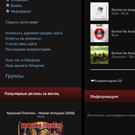
Сборники
★
Видео
Белки на акац
★
Неформат
Indie / Rock
Скрыть категории
Белки На Акац
Написать администрации сайта
Rock
Ответы на вопросы
Статистика сайта
Последние комментарии
Белки На Акац
Alternative / Ro
Наш чат в Telegram
Наш архив в Telegram
Группы
Комментарии (0)
Популярные релизы за месяц
Информация
Красная Плесень - Новая Золушка (2026)
Посетители, находящиеся в гру
Punk