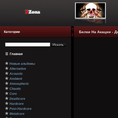
Белки На Акации - Д
Категории
☰
Главная
★
Новые альбомы
★
Alternative
★
Acoustic
★
Ambient
★
Atmospheric
★
Chaotic
★
Core
★
Deathcore
★
Hardcore
★
Post-Hardcore
★
Metalcore