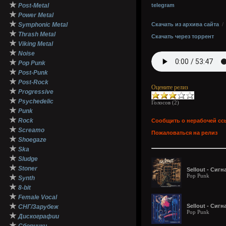
★
Post-Metal
telegram
★
Power Metal
★
Symphonic Metal
Скачать из архива сайта
★
Thrash Metal
Скачать через торрент
★
Viking Metal
★
Noise
★
Pop Punk
★
Post-Punk
★
Post-Rock
Оцените релиз
★
Progressive
★
Psychedelic
Голосов (
2
)
★
Punk
★
Rock
Сообщить о нерабочей сс
★
Screamo
Пожаловаться на релиз
★
Shoegaze
★
Ska
★
Sludge
★
Stoner
Sellout - Сигн
Pop Punk
★
Synth
★
8-bit
★
Female Vocal
★
Sellout - Сигн
СНГ/Зарубеж
Pop Punk
★
Дискографии
★