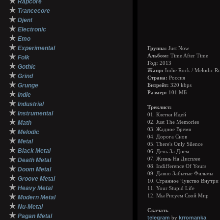
★
Rapcore
★
Trancecore
★
Djent
★
Electronic
★
Emo
★
Experimental
Группа:
Just Now
★
Альбом:
Time After Time
Folk
Год:
2013
★
Gothic
Жанр:
Indie Rock / Melodic R
★
Grind
Страна:
Россия
★
Grunge
Битрейт:
320 kbps
★
Размер:
101 МБ
Indie
★
Industrial
Треклист:
★
Instrumental
01. Клетки Идей
★
Math
02. Just The Memories
03. Жадное Время
★
Melodic
04. Дорога Снов
★
Metal
05. There's Only Silence
★
Black Metal
06. День За Днём
★
07. Жизнь На Дисплее
Death Metal
08. Indifference Of Yours
★
Doom Metal
09. Давно Забытые Фильмы
★
Groove Metal
10. Странное Чувство Внутри
★
Heavy Metal
11. Your Stupid Life
★
12. Мы Рисуем Свой Мир
Modern Metal
★
Nu-Metal
Скачать
★
Pagan Metal
telegram
krromanka
by