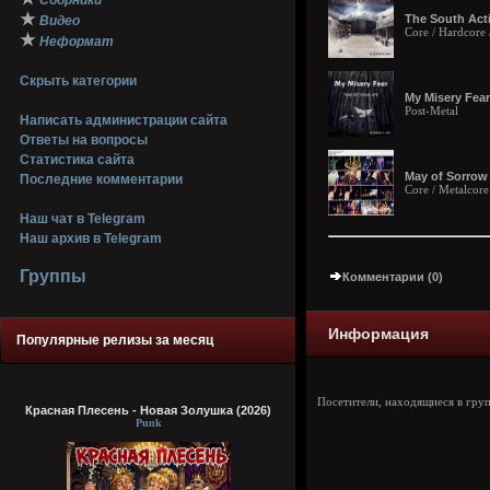
Сборники
★
The South Acti
Видео
Core / Hardcore 
★
Неформат
Скрыть категории
My Misery Fear 
Post-Metal
Написать администрации сайта
Ответы на вопросы
Статистика сайта
May of Sorrow 
Последние комментарии
Core / Metalcor
Наш чат в Telegram
Наш архив в Telegram
Группы
Комментарии (0)
Информация
Популярные релизы за месяц
Посетители, находящиеся в гру
Красная Плесень - Новая Золушка (2026)
Punk