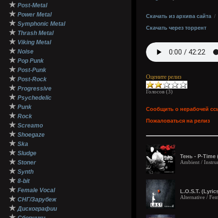
★
Post-Metal
★
Power Metal
Скачать из архива сайта
★
Symphonic Metal
Скачать через торрент
★
Thrash Metal
★
Viking Metal
★
Noise
★
Pop Punk
★
Post-Punk
Оцените релиз
★
Post-Rock
★
Progressive
Голосов (
3
)
★
Psychedelic
★
Punk
Сообщить о нерабочей сс
★
Rock
Пожаловаться на релиз
★
Screamo
★
Shoegaze
★
Ska
★
Sludge
Тень - P-Time 
★
Stoner
Ambient / Instru
★
Synth
★
8-bit
★
Female Vocal
L.O.S.T. (Lyric
Alternative / Fe
★
СНГ/Зарубеж
★
Дискографии
★