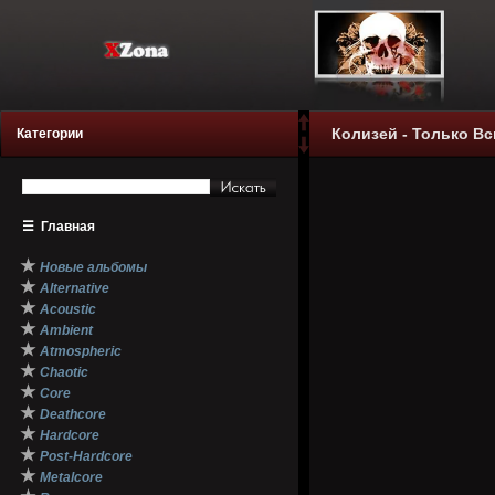
Колизей - Только Всп
Категории
☰
Главная
★
Новые альбомы
★
Alternative
★
Acoustic
★
Ambient
★
Atmospheric
★
Chaotic
★
Core
★
Deathcore
★
Hardcore
★
Post-Hardcore
★
Metalcore