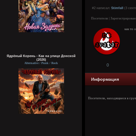
#2 написал:
Stimfall
(3 сент
Посетители | Зарегистрирован
как то 
Ядрёный Корень - Как на улице Донской
(2026)
Alternative / Punk / Rock
0
Информация
Посетители, находящиеся в гру