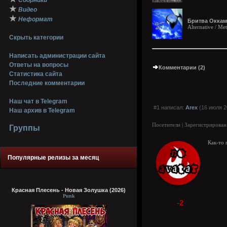
Сборники
★
Видео
★
Неформат
Бритва Оккама
Alternative / Met
Скрыть категории
Написать администрации сайта
Ответы на вопросы
Комментарии (2)
Статистика сайта
Последние комментарии
Наш чат в Telegram
#1 написал:
Arex
(16 июля 2
Наш архив в Telegram
Посетители | Зарегистрирован
Группы
Как-то 
Популярные релизы за месяц
Красная Плесень - Новая Золушка (2026)
Punk
-2