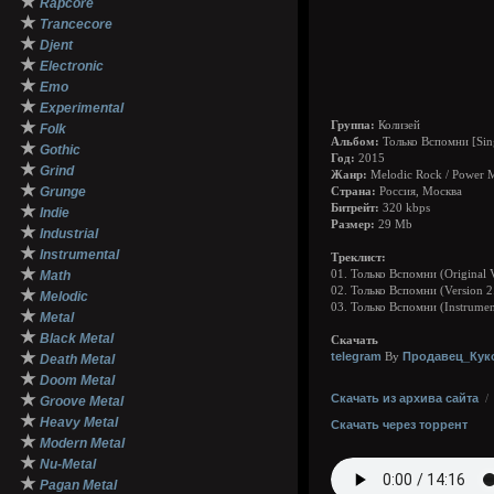
★
Rapcore
★
Trancecore
★
Djent
★
Electronic
★
Emo
★
Experimental
★
Группа:
Колизей
Folk
Альбом:
Только Вспомни [Sin
★
Gothic
Год:
2015
★
Grind
Жанр:
Melodic Rock / Power M
★
Grunge
Страна:
Россия, Москва
★
Битрейт:
320 kbps
Indie
Размер:
29 Mb
★
Industrial
★
Instrumental
Треклист:
★
Math
01. Только Вспомни (Original 
02. Только Вспомни (Version 2
★
Melodic
03. Только Вспомни (Instrumen
★
Metal
★
Black Metal
Скачать
★
telegram
Продавец_Кук
By
Death Metal
★
Doom Metal
★
Скачать из архива сайта
Groove Metal
★
Heavy Metal
Скачать через торрент
★
Modern Metal
★
Nu-Metal
★
Pagan Metal