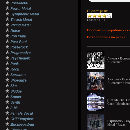
★
Post-Metal
★
Power Metal
Оцените релиз
★
Symphonic Metal
★
Thrash Metal
Голосов (
14
)
★
Viking Metal
★
Сообщить о нерабочей сс
Noise
★
Pop Punk
Пожаловаться на релиз
★
Post-Punk
★
Post-Rock
★
Progressive
★
Psychedelic
Лилит - Вспомн
Alternative
★
Punk
★
Rock
★
Screamo
★
Анклав - Всё 
Shoegaze
Alternative / Pu
★
Ska
★
Sludge
★
Stoner
[Let Me Die Al
★
Synth
Core / Metalcore
★
8-bit
★
Female Vocal
★
СНГ/Зарубеж
Стрибожи Внуц
★
Дискографии
Metal / Pagan
★