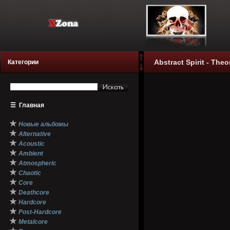
Abstract Spirit - The
Категории
☰
Главная
★
Новые альбомы
★
Alternative
★
Acoustic
★
Ambient
★
Atmospheric
★
Chaotic
★
Core
★
Deathcore
★
Hardcore
★
Post-Hardcore
★
Metalcore