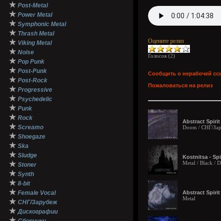
★
Post-Metal
★
Power Metal
★
Symphonic Metal
★
Thrash Metal
Оцените релиз
★
Viking Metal
★
Noise
Голосов (
2
)
★
Pop Punk
★
Post-Punk
Сообщить о нерабочей сс
★
Post-Rock
Пожаловаться на релиз
★
Progressive
★
Psychedelic
★
Punk
★
Rock
Abstract Spirit
★
Screamo
Doom / СНГ/Зар
★
Shoegaze
★
Ska
★
Sludge
Kostnitsa - Spi
★
Metal / Black /
Stoner
★
Synth
★
8-bit
★
Female Vocal
Abstract Spirit
Metal
★
СНГ/Зарубеж
★
Дискографии
★