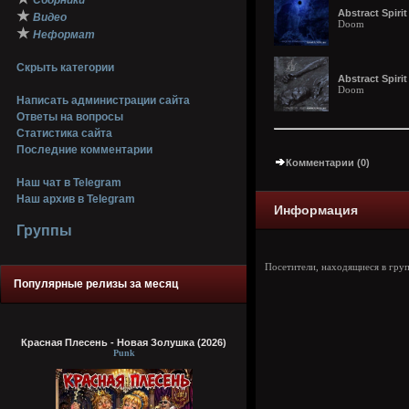
Сборники
Abstract Spiri
★
Видео
Doom
★
Неформат
Скрыть категории
Abstract Spiri
Doom
Написать администрации сайта
Ответы на вопросы
Статистика сайта
Последние комментарии
Комментарии (0)
Наш чат в Telegram
Наш архив в Telegram
Информация
Группы
Посетители, находящиеся в гру
Популярные релизы за месяц
Красная Плесень - Новая Золушка (2026)
Punk