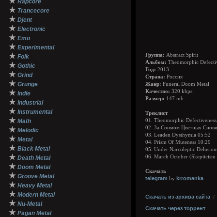
★
Rapcore
★
Trancecore
★
Djent
★
Electronic
★
Emo
★
Experimental
★
Группа:
Abstract Spirit
Folk
Альбом:
Theomorphic Defecti
★
Gothic
Год:
2013
★
Grind
Страна:
Россия
★
Grunge
Жанр:
Funeral Doom Metal
★
Качество:
320 kbps
Indie
Размер:
147 mb
★
Industrial
★
Instrumental
Треклист
★
Math
01. Theomorphic Defectiveness
02. За Сонмом Цветных Снови
★
Melodic
03. Leaden Dysthymia 05:52
★
Metal
04. Prism Of Muteness 10:29
★
Black Metal
05. Under Narcoleptic Delusion
★
06. March October (Skepticism
Death Metal
★
Doom Metal
Скачать
★
Groove Metal
telegram
krromanka
by
★
Heavy Metal
★
Modern Metal
Скачать из архива сайта
★
Nu-Metal
Скачать через торрент
★
Pagan Metal