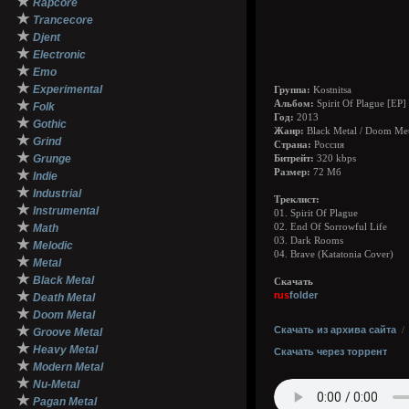
★
Rapcore
★
Trancecore
★
Djent
★
Electronic
★
Emo
★
Experimental
Группа:
Kostnitsa
★
Альбом:
Spirit Of Plague [EP]
Folk
Год:
2013
★
Gothic
Жанр:
Black Metal / Doom Met
★
Grind
Страна:
Россия
★
Grunge
Битрейт:
320 kbps
★
Размер:
72 Мб
Indie
★
Industrial
Треклист:
★
Instrumental
01. Spirit Of Plague
★
Math
02. End Of Sorrowful Life
03. Dark Rooms
★
Melodic
04. Brave (Katatonia Cover)
★
Metal
★
Black Metal
Скачать
★
rus
folder
Death Metal
★
Doom Metal
★
Скачать из архива сайта
Groove Metal
★
Heavy Metal
Скачать через торрент
★
Modern Metal
★
Nu-Metal
★
Pagan Metal