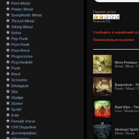
★
Post-Metal
★
Power Metal
Оцените релиз
★
Symphonic Metal
★
Thrash Metal
Голосов (
3
)
★
Viking Metal
★
Сообщить о нерабочей сс
Noise
★
Pop Punk
Пожаловаться на релиз
★
Post-Punk
★
Post-Rock
★
Progressive
★
Psychedelic
Mora Prokaza -
Metal / Black /
★
Punk
★
Rock
★
Screamo
★
Baalsebub - Th
Shoegaze
Death / Metal /
★
Ska
★
Sludge
★
Stoner
Raid Elen - Th
★
Synth
Core / Metalcore
★
8-bit
★
Female Vocal
★
СНГ/Зарубеж
Abstract Spiri
★
Дискографии
Metal / Doom
★