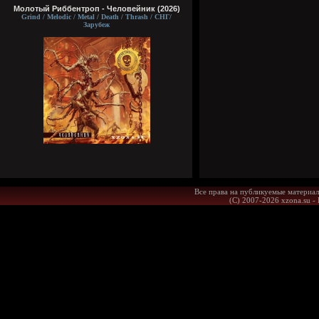
Молотый Риббентроп - Человейник (2026)
Grind / Melodic / Metal / Death / Thrash / СНГ/
Зарубеж
Все права на публикуемые материал
(С) 2007-2026 xzona.su -