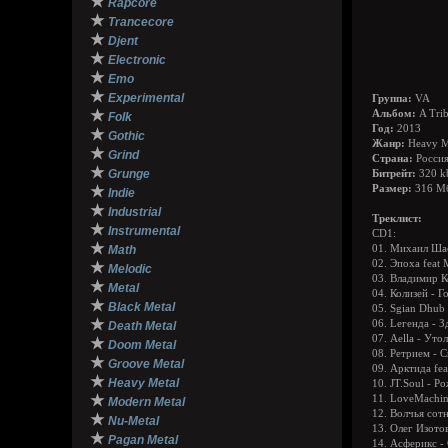
★
Rapcore
★
Trancecore
★
Djent
★
Electronic
★
Emo
★
Experimental
Группа:
VA
★
Альбом:
A Trib
Folk
Год:
2013
★
Gothic
Жанр:
Heavy M
★
Grind
Страна:
Росси
★
Grunge
Битрейт:
320 k
★
Размер:
316 М
Indie
★
Industrial
Треклист:
★
Instrumental
CD1:
★
Math
01. Михаил Шае
02. Эпоха feat
★
Melodic
03. Владимир 
★
Metal
04. Колизей - 
★
Black Metal
05. Sgian Dhub
★
06. Lегенда - З
Death Metal
07. Aella - Уто
★
Doom Metal
08. Ретрием - С
★
Groove Metal
09. Арктида fea
★
Heavy Metal
10. JT.Soul - 
★
11. LoveMachin
Modern Metal
12. Волчья сот
★
Nu-Metal
13. Олег Изото
★
Pagan Metal
14. Асферикс -