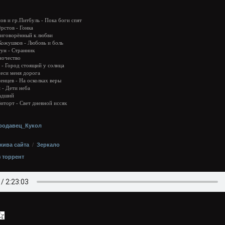
ов и гр.Питбуль - Пока боги спят
ёрстов - Гонка
риговорённый к любви
Кожушков - Любовь и боль
тун - Странник
иночество
а - Город стоящий у солнца
неси меня дорога
енцев - На осколках веры
 - Дети неба
Падший
Виторт - Свет дневной иссяк
родавец_Кукол
хива сайта
/
Зеркало
з торрент