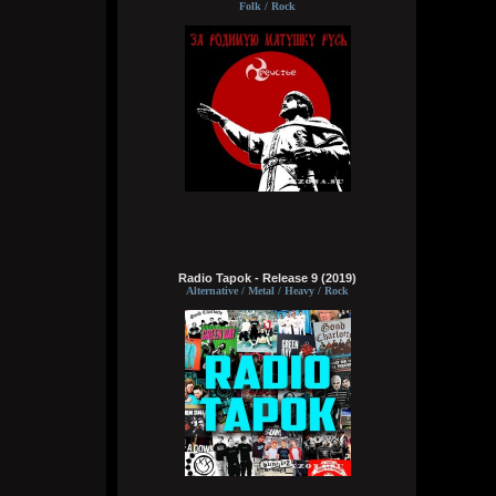
Folk / Rock
typical crabs
6 августа 2026
а видосы то остались
Bestial
6 августа 2026
Ну лежит, то и упало
typical crabs
6 августа 2026
пересматриваю баттлы. ведь
версус,слово и рбл уже загнулись. даже
Radio Tapok - Release 9 (2019)
лига гнойного помоему.
Alternative / Metal / Heavy / Rock
Кукуня
6 августа 2026