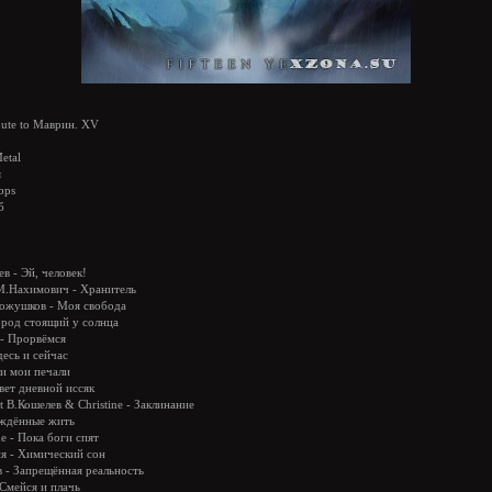
ute to Маврин. XV
etal
я
bps
б
в - Эй, человек!
 М.Нахимович - Хранитель
Кожушков - Моя свобода
Город стоящий у солнца
 - Прорвёмся
десь и сейчас
ли мои печали
вет дневной иссяк
t В.Кошелев & Christine - Заклинание
Рождённые жить
e - Пока боги спят
ня - Химический сон
в - Запрещённая реальность
 Смейся и плачь