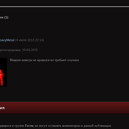
и (1)
eavyMetal
(4 июля 2013 22:14)
арегистрирован: 10.04.2010
Маврин никогда не нравился но трибьют охуенен
ия
одящиеся в группе
Гости
, не могут оставлять комментарии к данной публикации.