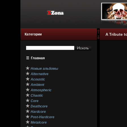
A Tribute 
Категории
☰
Главная
★
Новые альбомы
★
Alternative
★
Acoustic
★
Ambient
★
Atmospheric
★
Chaotic
★
Core
★
Deathcore
★
Hardcore
★
Post-Hardcore
★
Metalcore