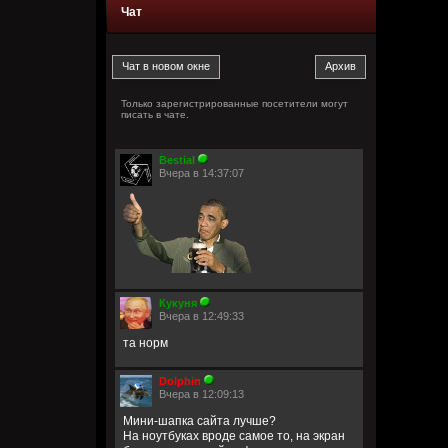
Чат
Только зарегистрированные посетители могут
писать в чате.
Bestial
Вчера в 14:37:07
Кукуня
Вчера в 12:49:33
та норм
Dolphin
Вчера в 12:09:13
Мини-шапка сайта лучше?
На ноутбуках вроде самое то, на экран