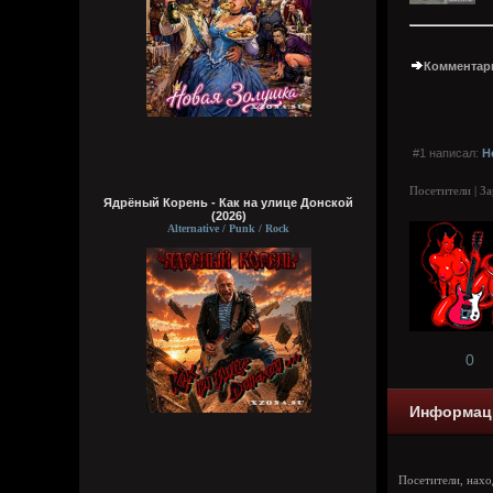
Комментари
#1 написал:
H
Посетители | З
Ядрёный Корень - Как на улице Донской
(2026)
Alternative / Punk / Rock
0
Информац
Посетители, нах