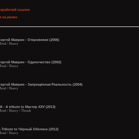
нерабочей ссылке
 на релиз
ергей Маврин - Откровение (2006)
etal / Heavy
ергей Маврин - Одиночество (2002)
etal / Heavy
Сергей Маврин - Запрещённая Реальность (2004)
etal / Heavy
A - A tribute to Мастер XXV (2013)
etal / Heavy / Thrash
 Tribute to Чёрный Обелиск (2012)
etal / Heavy