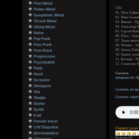
★
Post-Metal
★
CD2:
Power Metal
01. Пётр Елфим
★
Symphonic Metal
02. Иван Селив
★
Thrash Metal
03. Виконт - П
★
Viking Metal
04. Александр 
05. Сергей Ков
★
Noise
06. Elion - Од
★
Pop Punk
07. Храм закат
★
Post-Punk
08. Феникс - У
★
09. Антон Тойм
Post-Rock
10. Грянет гром
★
Progressive
11. Кorsика - 
★
Psychedelic
12. Станислас 
★
Punk
★
Скачать
Rock
telegram
П
By
★
Screamo
★
Shoegaze
Скачать из ар
★
Ska
★
Скачать чере
Sludge
★
Stoner
★
Synth
★
8-bit
★
Female Vocal
★
СНГ/Зарубеж
Оцените релиз
★
Дискографии
Голосов (
3
)
★