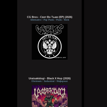
CG Bros - Свет Во Тьме (EP) (2026)
Alternative / Pop Punk / Punk / Rock
Uratsakidogi - Black X Hop (2026)
Electronic / Industrial / Неформат