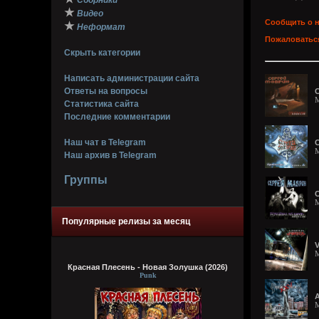
Сборники
★
Видео
Сообщить о 
★
Неформат
Пожаловаться
Скрыть категории
Написать администрации сайта
Ответы на вопросы
С
M
Статистика сайта
Последние комментарии
Наш чат в Telegram
С
M
Наш архив в Telegram
Группы
M
Популярные релизы за месяц
V
M
Красная Плесень - Новая Золушка (2026)
Punk
A
M