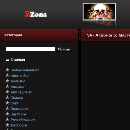
VA - A tribute to Мас
Категории
☰
Главная
★
Новые альбомы
★
Alternative
★
Acoustic
★
Ambient
★
Atmospheric
★
Chaotic
★
Core
★
Deathcore
★
Hardcore
★
Post-Hardcore
★
Metalcore