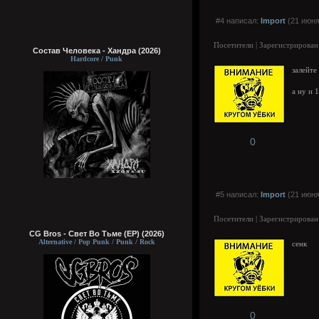
#4 написал:
Import
(21 июня
Посетители | Зарегистрирован
Состав Человека - Хандра (2026)
Hardcore / Punk
залейте
а ну и 
0
#5 написал:
Import
(21 июня
Посетители | Зарегистрирован
CG Bros - Свет Во Тьме (EP) (2026)
Alternative / Pop Punk / Punk / Rock
сенк
0