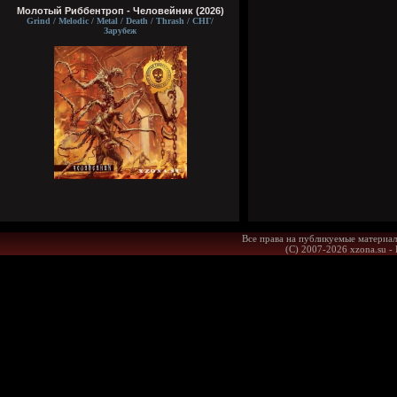
Молотый Риббентроп - Человейник (2026)
Grind / Melodic / Metal / Death / Thrash / СНГ/
Зарубеж
Все права на публикуемые материал
(С) 2007-2026 xzona.su -