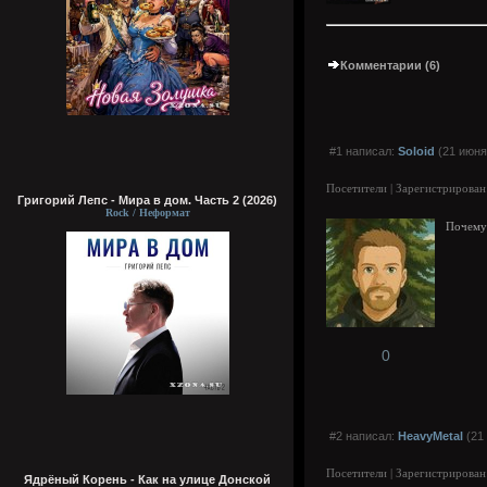
Комментарии (6)
#1 написал:
Soloid
(21 июня
Посетители | Зарегистрирован
Григорий Лепс - Мира в дом. Часть 2 (2026)
Rock / Неформат
Почему 
0
#2 написал:
HeavyMetal
(21 
Посетители | Зарегистрирован
Ядрёный Корень - Как на улице Донской