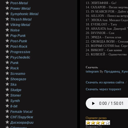
★
Post-Metal
13. ЭПИТАФИЯ – Go!
★
14. САХАРОВ – Песни мертв
Power Metal
15. IN SEARCH FOR – Дайте с
★
Symphonic Metal
16. AILLION – Пепел на ветр
★
Thrash Metal
17. ЭПОХА feat. Михаил Сидо
★
Viking Metal
18. EVERLOST – Тату
19. АНАХАТА feat. Дмитрий "
★
Noise
20. DIVINIOR – Сон
★
Pop Punk
21. ЭРИДА – Глоток огня
★
Post-Punk
22. СВОБОДА ВОЛИ – Стихия
★
23. ВОЛЧЬЯ СОТНЯ feat. Серг
Post-Rock
24. ВИКОНТ – Сын камня
★
Progressive
25. КОЛИЗЕЙ – Одиночество
★
Psychedelic
★
Punk
★
Скачать
Rock
telegram
Продавец_Кук
By
★
Screamo
★
Shoegaze
Скачать из архива сайта
★
Ska
★
Скачать через торрент
Sludge
★
Stoner
★
Synth
★
8-bit
★
Female Vocal
★
СНГ/Зарубеж
Оцените релиз
★
Дискографии
Голосов (
7
)
★