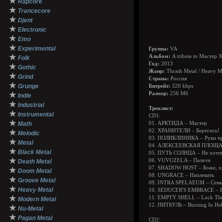
★
Rapcore
★
Trancecore
★
Djent
★
Electronic
★
Emo
★
Experimental
Группа:
VA
★
Альбом:
A tribute to Мастер
Folk
Год:
2013
★
Gothic
Жанр:
Thrash Metal / Heavy M
★
Grind
Страна:
Россия
★
Grunge
Битрейт:
320 kbps
★
Размер:
256 Мб
Indie
★
Industrial
Треклист:
★
Instrumental
CD1:
★
Math
01. АРКТИДА – Мастер
02. ХРАНИТЕЛИ – Берегись!
★
Melodic
03. ПОЛИКЛИНИКА – Руки п
★
Metal
04. АЛЕКСЕЕВСКАЯ ПЛОЩАД
★
Black Metal
05. ПУТЬ СОЛНЦА – Не хоти
★
06. VUVUZELA – Палачи
Death Metal
07. SHADOW HOST – Боже, хр
★
Doom Metal
08. UNGRACE – Наплевать
★
Groove Metal
09. INTRA SPELAEUM – Семь 
★
Heavy Metal
10. SEDUCER'S EMBRACE – H
★
11. EMPTY SHELL – Lock The
Modern Metal
12. ПИТБУЛЬ – Burning In Hel
★
Nu-Metal
★
Pagan Metal
CD2: