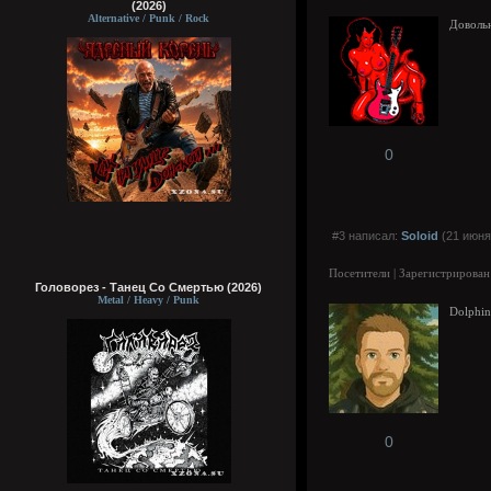
(2026)
Alternative / Punk / Rock
Довольн
0
#3 написал:
Soloid
(21 июня
Посетители | Зарегистрирован
Головорез - Tанец Со Смертью (2026)
Metal / Heavy / Punk
Dolphin
0