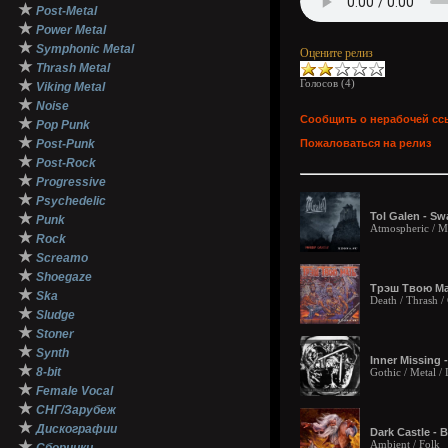
★
Post-Metal
★
Power Metal
★
Symphonic Metal
Оцените релиз
★
Thrash Metal
★
Голосов (
4
)
Viking Metal
★
Noise
Сообщить о нерабочей сс
★
Pop Punk
★
Post-Punk
Пожаловаться на релиз
★
Post-Rock
★
Progressive
★
Psychedelic
★
Tol Galen - Sw
Punk
Atmospheric / Me
★
Rock
★
Screamo
★
Shoegaze
Трэш Твою Мат
★
Ska
Death / Thrash 
★
Sludge
★
Stoner
★
Synth
Inner Missing 
★
8-bit
Gothic / Metal 
★
Female Vocal
★
СНГ/Зарубеж
★
Дискографии
Dark Castle - 
★
Ambient / Folk