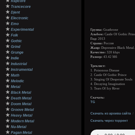
★
Rapcore
★
Trancecore
★
Djent
★
Electronic
★
Emo
★
Experimental
Группа:
Goathrone
★
Альбом:
Castle Of Gothic Prin
Folk
Год:
2013
★
Gothic
Страна:
Россия
★
Grind
Жанр:
Depressive Black Metal 
★
Grunge
Качество:
320 kbps
★
Размер:
43.42 Мб
Indie
★
Industrial
Треклист:
★
Instrumental
1. Poisonous Disease
★
Math
2. Castle Of Gothic Prince
3. Singing Of Desperate Souls
★
Melodic
4. Decaying Imagination
★
Metal
5. Tears Of Icy River
★
Black Metal
★
Скачать:
Death Metal
TG
★
Doom Metal
★
Groove Metal
Скачать из архива сайта
★
Heavy Metal
★
Скачать через торрент
Modern Metal
★
Nu-Metal
★
Pagan Metal