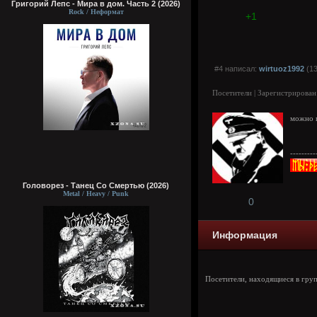
Григорий Лепс - Мира в дом. Часть 2 (2026)
Rock / Неформат
+1
#4 написал:
wirtuoz1992
(13
Посетители | Зарегистрирован
можно 
---------
Головорез - Tанец Со Смертью (2026)
Metal / Heavy / Punk
0
Информация
Посетители, находящиеся в гру