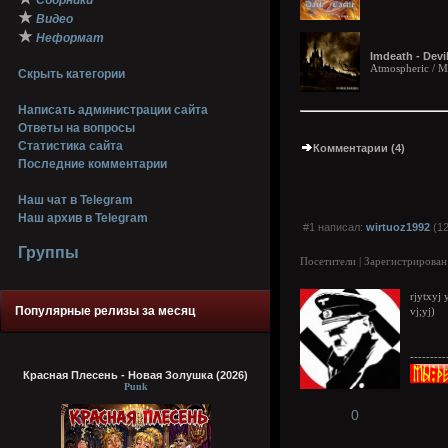
Сборники
★
Видео
★
Неформат
Imdeath - Devil
Atmospheric / Me
Скрыть категории
Написать администрации сайта
Ответы на вопросы
Статистика сайта
Комментарии (4)
Последние комментарии
Наш чат в Telegram
Наш архив в Telegram
#1 написал:
wirtuoz1992
(12
Группы
Посетители | Зарегистрирован
rjytxyj 
Популярные релизы за месяц
vj;yj)
---------
Красная Плесень - Новая Золушка (2026)
Punk
0