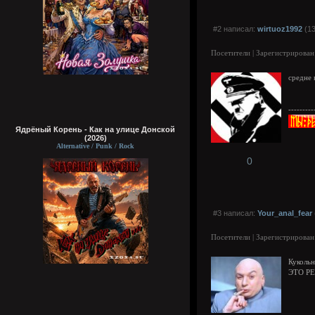
#2 написал:
wirtuoz1992
(13
Посетители | Зарегистрирован
средне 
---------
Ядрёный Корень - Как на улице Донской
(2026)
Alternative / Punk / Rock
0
#3 написал:
Your_anal_fear
Посетители | Зарегистрирован
Кукольн
ЭТО Р