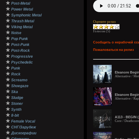
★
Post-Metal
★
Power Metal
★
Symphonic Metal
★
Thrash Metal
Оцените релиз
★
Viking Metal
Голосов (
5
)
★
Noise
★
Pop Punk
Сообщить о нерабочей сс
★
Post-Punk
★
Пожаловаться на релиз
Post-Rock
★
Progressive
★
Psychedelic
★
Punk
Eleanore Begin
★
Rock
Alternative / Met
★
Screamo
★
Shoegaze
★
Ska
Eleanore Begi
★
Sludge
Alternative / Ra
★
Stoner
★
Synth
★
8-bit
A113 - BEGIN (
★
Core / Deathcore
Female Vocal
★
СНГ/Зарубеж
★
Дискографии
★