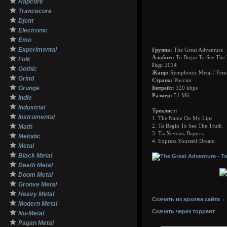
★
Rapcore
★
Trancecore
★
Djent
★
Electronic
★
Emo
★
Experimental
Группа:
The Great Adventure
★
Альбом:
To Begin To See The 
Folk
Год:
2014
★
Gothic
Жанр:
Symphonic Metal / Fema
★
Grind
Страна:
Россия
★
Grunge
Битрейт:
320 kbps
★
Размер:
51 Мб
Indie
★
Industrial
Треклист:
★
Instrumental
1. The Name On My Lips
★
Math
2. To Begin To See The Truth
3. Ты Хочешь Верить
★
Melodic
4. Express Yourself Dream
★
Metal
★
Black Metal
★
Death Metal
★
Doom Metal
★
Groove Metal
★
Heavy Metal
Скачать из архива сайта
★
Modern Metal
★
Скачать через торрент
Nu-Metal
★
Pagan Metal