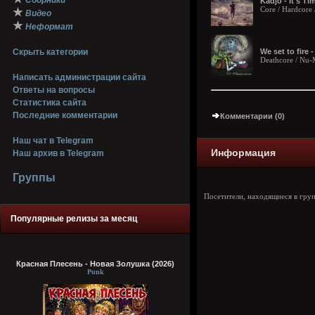
Сборники
Kadjo - It's Ti
Core / Hardcore 
★
Видео
★
Неформат
Скрыть категории
We set to fire 
Deathcore / Nu-
Написать администрации сайта
Ответы на вопросы
Статистика сайта
Последние комментарии
Комментарии (0)
Наш чат в Telegram
Информация
Наш архив в Telegram
Группы
Посетители, находящиеся в гру
Популярные релизы за месяц
Красная Плесень - Новая Золушка (2026)
Punk