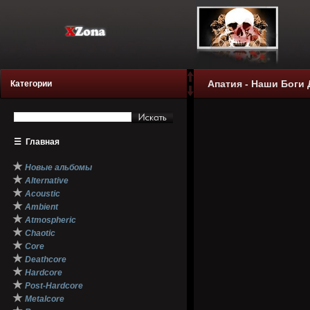
Апатия - Наши Боги 
Категории
☰
Главная
★
Новые альбомы
★
Alternative
★
Acoustic
★
Ambient
★
Atmospheric
★
Chaotic
★
Core
★
Deathcore
★
Hardcore
★
Post-Hardcore
★
Metalcore