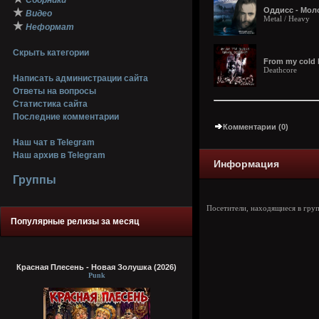
Сборники
Оддисс - Мол
★
Видео
Metal / Heavy
★
Неформат
Скрыть категории
From my cold 
Deathcore
Написать администрации сайта
Ответы на вопросы
Статистика сайта
Последние комментарии
Комментарии (0)
Наш чат в Telegram
Наш архив в Telegram
Информация
Группы
Посетители, находящиеся в гру
Популярные релизы за месяц
Красная Плесень - Новая Золушка (2026)
Punk