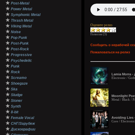
★
Post-Metal
★
Power Metal
★
Symphonic Metal
★
Thrash Metal
Оцените релиз
★
Viking Metal
★
Noise
Голосов (
3
)
★
Pop Punk
★
Post-Punk
Сообщить о нерабочей сс
★
Post-Rock
Пожаловаться на релиз
★
Progressive
★
Psychedelic
★
Punk
★
Rock
Lamia Morra -
★
Screamo
Electronic / Got
★
Shoegaze
★
Ska
★
Sludge
Moonlight Poe
★
Metal / Black /
Stoner
★
Synth
★
8-bit
★
Female Vocal
Avoiding Lies
Core / Electroni
★
СНГ/Зарубеж
★
Дискографии
★