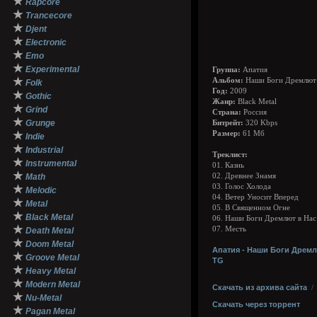
★
Rapcore
★
Trancecore
★
Djent
★
Electronic
★
Emo
★
Experimental
Группа:
Апатия
★
Альбом:
Наши Боги Дремлют 
Folk
Год:
2009
★
Gothic
Жанр:
Black Metal
★
Grind
Страна:
Россия
★
Grunge
Битрейт:
320 Kbps
★
Размер:
61 Mб
Indie
★
Industrial
Треклист:
★
Instrumental
01. Казнь
★
Math
02. Древнее Знамя
03. Голос Холода
★
Melodic
04. Ветер Уносит Вперед
★
Metal
05. В Священном Огне
★
Black Metal
06. Наши Боги Дремлют в Нас
★
07. Месть
Death Metal
★
Doom Metal
Апатия - Наши Боги Дремл
★
Groove Metal
TG
★
Heavy Metal
★
Modern Metal
Скачать из архива сайта
★
Nu-Metal
Скачать через торрент
★
Pagan Metal