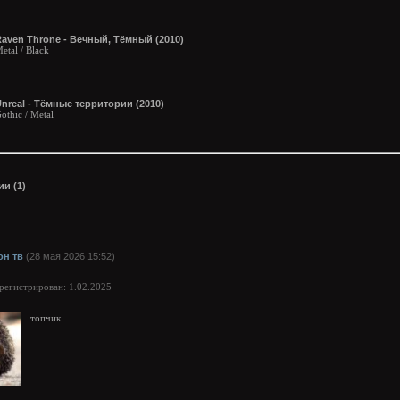
aven Throne - Вечный, Тёмный (2010)
etal / Black
nreal - Тёмные территории (2010)
othic / Metal
и (1)
он тв
(28 мая 2026 15:52)
арегистрирован: 1.02.2025
топчик