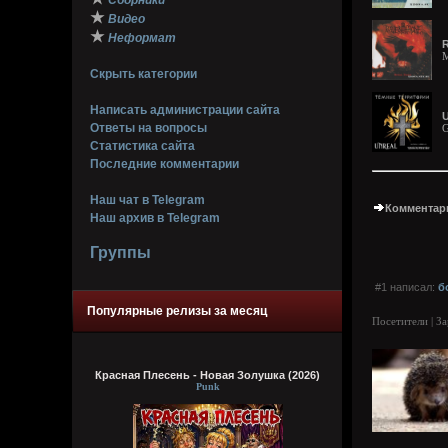
Сборники
★
Видео
★
Неформат
R
M
Скрыть категории
Написать администрации сайта
U
Ответы на вопросы
G
Статистика сайта
Последние комментарии
Наш чат в Telegram
Комментари
Наш архив в Telegram
Группы
#1 написал:
б
Популярные релизы за месяц
Посетители | З
Красная Плесень - Новая Золушка (2026)
Punk