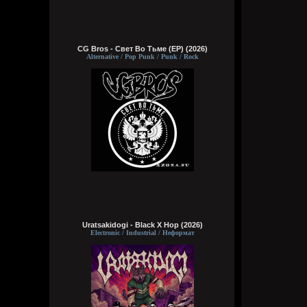
CG Bros - Свет Во Тьме (EP) (2026)
Alternative / Pop Punk / Punk / Rock
Uratsakidogi - Black X Hop (2026)
Electronic / Industrial / Неформат