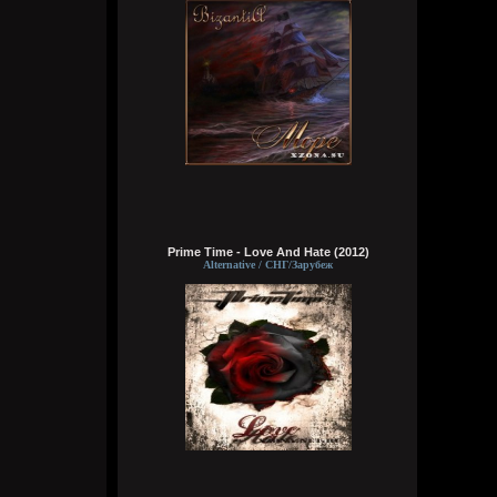
Wirtuozik
Вчера в 16:15:56
А вы знали что Кадышевой 67 лет?
Странно, в моем детстве я думал ей
Prime Time - Love And Hate (2012)
столько же. Получается она и не стареет
Alternative / СНГ/Зарубеж
даже, ей все время 60
Кукуня
Вчера в 16:15:29
Wirtuozik
Вчера в 16:15:10