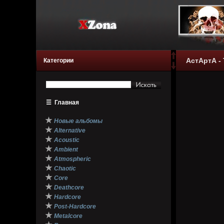
АстАртА -
Категории
☰
Главная
★
Новые альбомы
★
Alternative
★
Acoustic
★
Ambient
★
Atmospheric
★
Chaotic
★
Core
★
Deathcore
★
Hardcore
★
Post-Hardcore
★
Metalcore