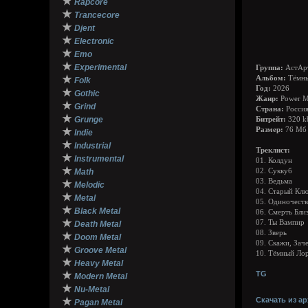
★
Rapcore
★
Trancecore
★
Djent
★
Electronic
★
Emo
★
Experimental
Группа:
АстАр
★
Альбом:
Тёмны
Folk
Год:
2026
★
Gothic
Жанр:
Power Me
★
Grind
Страна:
Росси
★
Grunge
Битрейт:
320 k
★
Размер:
76 Мб
Indie
★
Industrial
Треклист:
★
Instrumental
01. Колдун
★
Math
02. Суккуб
03. Ведьма
★
Melodic
04. Старый Кл
★
Metal
05. Одиночест
★
Black Metal
06. Смерть Бли
★
07. Ты Вампир
Death Metal
08. Зверь
★
Doom Metal
09. Скажи, Зач
★
Groove Metal
10. Тёмный Ло
★
Heavy Metal
★
TG
Modern Metal
★
Nu-Metal
★
Скачать из ар
Pagan Metal