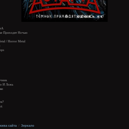
тА
е Приходят Ночью
tal / Horror Metal
я
bps
ючник
во И Ложь
зко
ем?
рд
хива сайта
/
Зеркало