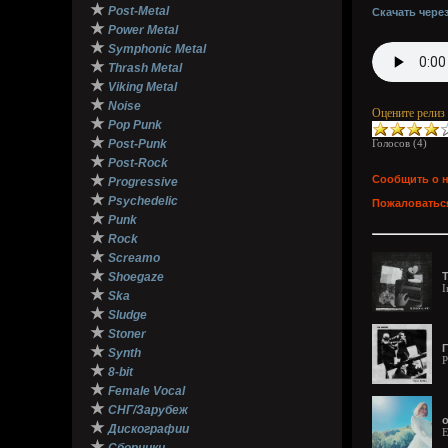
★
Post-Metal
Скачать чере
★
Power Metal
★
Symphonic Metal
★
Thrash Metal
★
Viking Metal
★
Noise
Оцените релиз
★
Pop Punk
★
Post-Punk
Голосов (
4
)
★
Post-Rock
★
Сообщить о 
Progressive
★
Psychedelic
Пожаловаться
★
Punk
★
Rock
★
Screamo
★
Shoegaze
I
★
Ska
★
Sludge
★
Stoner
★
Synth
P
★
8-bit
★
Female Vocal
★
СНГ/Зарубеж
o
★
Дискографии
E
★