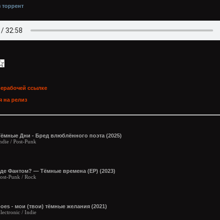
з торрент
нерабочей ссылке
 на релиз
Тёмные Дни - Бред влюблённого поэта (2025)
ndie / Post-Punk
Где Фантом? — Тёмные времена (ЕР) (2023)
ost-Punk / Rock
oes - мои (твои) тёмные желания (2021)
lectronic / Indie