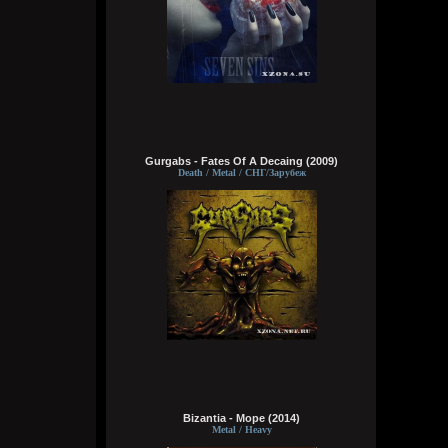
чё там?
typical crabs
Вчера в 18:03:33
вот шок и оксимирон ахуееный батл.
сразу понял чьих рук дело. аббалбиск и
ххос
typical crabs
Gurgabs - Fates Of A Decaing (2009)
Вчера в 18:00:43
Death / Metal / СНГ/Зарубеж
а видосы то остались
Bestial
Вчера в 17:59:12
Ну лежит, то и упало
typical crabs
Вчера в 17:57:59
пересматриваю баттлы. ведь
версус,слово и рбл уже загнулись. даже
лига гнойного помоему.
Кукуня
Bizantia - Море (2014)
Вчера в 16:16:37
Metal / Heavy