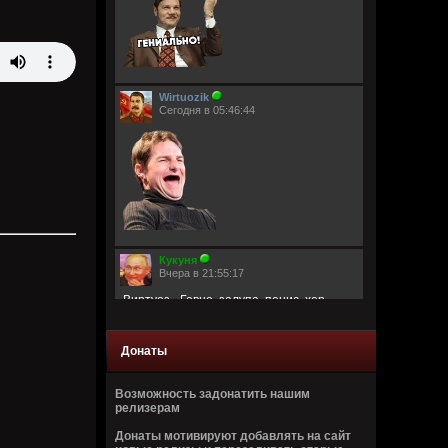
Wirtuozik
Сегодня в 05:46:44
Кукуня
Вчера в 21:55:17
Виртуоз - Говно, залупа, пенис, хер,
давалка, хуй, блядина
Головка, шлюха, жопа, член, еблан,
петух… мудила
Донаты
Рукоблуд, ссанина, очко, блядун, вагина
Сука, ебланище, влагалище, пердун,
дрочила
Возможность задонатить нашим
Пидор, пизда, туз, малафья
релизерам
Гомик, мудила, пилотка, манда
Анус, вагина, путана, педрила
Донаты мотивируют добавлять на сайт