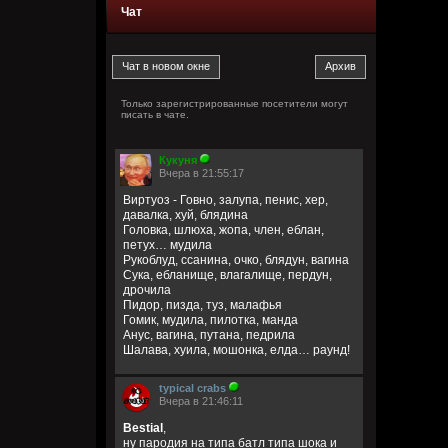
Чат
Только зарегистрированные посетители могут
писать в чате.
Кукуня
Вчера в 21:55:17
Виртуоз - Говно, залупа, пенис, хер,
давалка, хуй, блядина
Головка, шлюха, жопа, член, еблан,
петух… мудила
Рукоблуд, ссанина, очко, блядун, вагина
Сука, ебланище, влагалище, пердун,
дрочила
Пидор, пизда, туз, малафья
Гомик, мудила, пилотка, манда
Анус, вагина, путана, педрила
Шалава, хуила, мошонка, елда… раунд!
typical crabs
Вчера в 21:46:11
Bestial
,
ну пародия на типа батл типа шока и