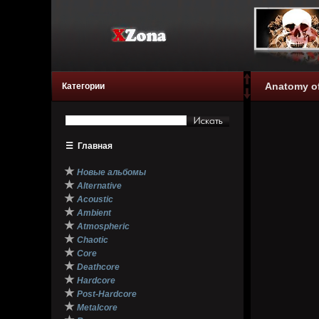
Anatomy of
Категории
☰
Главная
★
Новые альбомы
★
Alternative
★
Acoustic
★
Ambient
★
Atmospheric
★
Chaotic
★
Core
★
Deathcore
★
Hardcore
★
Post-Hardcore
★
Metalcore