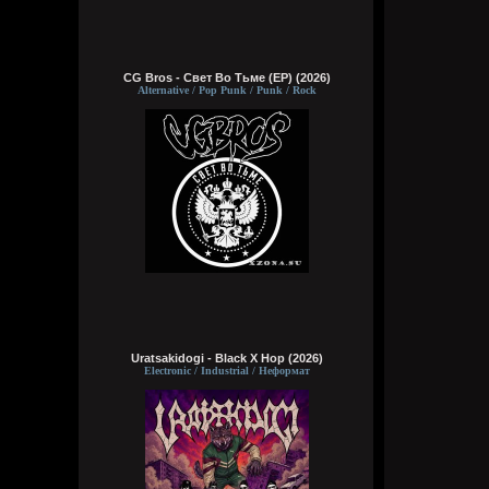
CG Bros - Свет Во Тьме (EP) (2026)
Alternative / Pop Punk / Punk / Rock
Uratsakidogi - Black X Hop (2026)
Electronic / Industrial / Неформат