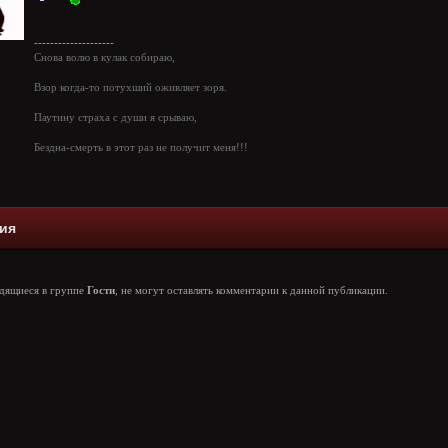
--------------------
Снова волю в кулак собираю,
Взор когда-то потухший оживляет зоря.
Паутину страха с души я срываю,
Бездна-смерть в этот раз не получит меня!!!
ия
одящиеся в группе
Гости
, не могут оставлять комментарии к данной публикации.