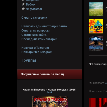
Сборники
★
Видео
K
★
Неформат
I
Скрыть категории
Z
Написать администрации сайта
A
Ответы на вопросы
Статистика сайта
Последние комментарии
A
M
Наш чат в Telegram
Наш архив в Telegram
Группы
Комментари
Популярные релизы за месяц
#1 написал:
C
Красная Плесень - Новая Золушка (2026)
Посетители | З
Punk