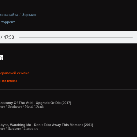
хива сайта
/
Зеркало
з торрент
нерабочей ссылке
 на релиз
natomy Of The Void - Upgrade Or Die (2017)
ore / Deathcore / Metal / Death
byss, Watching Me - Don't Take Away This Moment (2011)
ore / Hardcore / Electronic