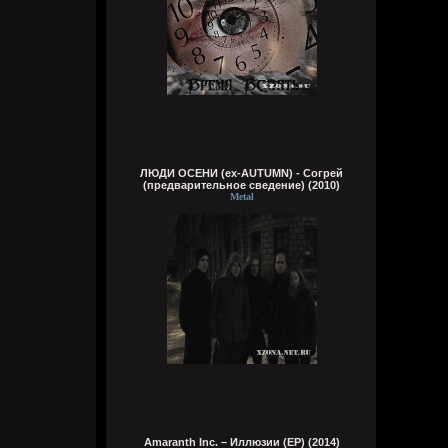
Wirtuozik
Вчера в 16:15:56
А вы знали что Кадышевой 67 лет?
Странно, в моем детстве я думал ей
столько же. Получается она и не стареет
даже, ей все время 60
ЛЮДИ ОСЕНИ (ex-AUTUMN) - Согрей
Кукуня
(предварительное сведение) (2010)
Вчера в 16:15:29
Metal
Wirtuozik
Вчера в 16:15:10
А я вовсе не колдунья,
Я любила и люблю.
Это мне судьба послала
Грешную любовь мою.
Не судите строго, люди,
Пожалей меня, родня,
Amaranth Inc. – Иллюзии (EP) (2014)