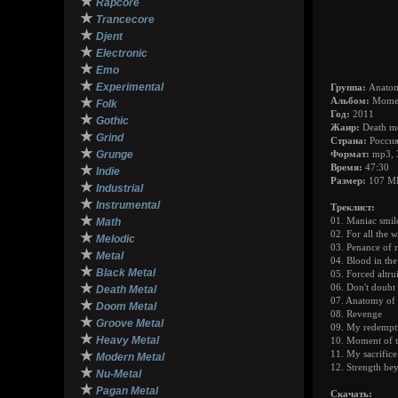
★
Rapcore
★
Trancecore
★
Djent
★
Electronic
★
Emo
★
Experimental
Группа:
Anatom
★
Альбом:
Moment
Folk
Год:
2011
★
Gothic
Жанр:
Death me
★
Grind
Страна:
Россия
★
Grunge
Формат:
mp3, 
★
Время:
47:30
Indie
Размер:
107 М
★
Industrial
★
Instrumental
Треклист:
★
Math
01. Maniac smil
02. For all the 
★
Melodic
03. Penance of r
★
Metal
04. Blood in th
★
Black Metal
05. Forced altru
★
06. Don't doubt
Death Metal
07. Anatomy of 
★
Doom Metal
08. Revenge
★
Groove Metal
09. My redempt
★
Heavy Metal
10. Moment of t
★
11. My sacrifice
Modern Metal
12. Strength bey
★
Nu-Metal
★
Pagan Metal
Скачать: