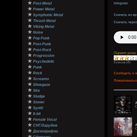
★
Post-Metal
telegram
★
Power Metal
★
Symphonic Metal
Скачать из ар
★
Thrash Metal
Скачать чере
★
Viking Metal
★
Noise
★
Pop Punk
★
Post-Punk
★
Post-Rock
Оцените релиз
★
Progressive
★
Psychedelic
Голосов (
8
)
★
Punk
★
Rock
Сообщить о 
★
Screamo
Пожаловаться
★
Shoegaze
★
Ska
★
Sludge
★
Stoner
A
C
★
Synth
★
8-bit
★
Female Vocal
★
A
СНГ/Зарубеж
C
★
Дискографии
★