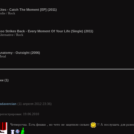
ites - Catch The Moment [EP] (2011)
ndie / Rock
oo Strikes Back - Every Moment Of Your Life (Single) (2011)
lternative / Rock
natomy - Outsight (2006)
etal
и (1)
adavercian
(11 апреля 2012 23:36)
арегистрирован: 19.06.2010
Четверочка. Есть фишки , но чето не зацепило сильно
!! А послушать для разн