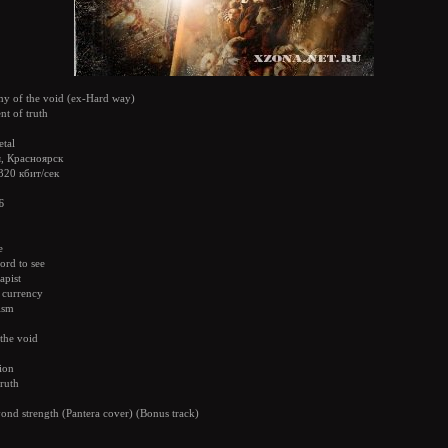
y of the void (ex-Hard way)
 of truth
tal
, Красноярск
320 кбит/сек
Б
e
word to see
apist
e currency
ism
the void
ion
ruth
ond strength (Pantera cover) (Bonus track)