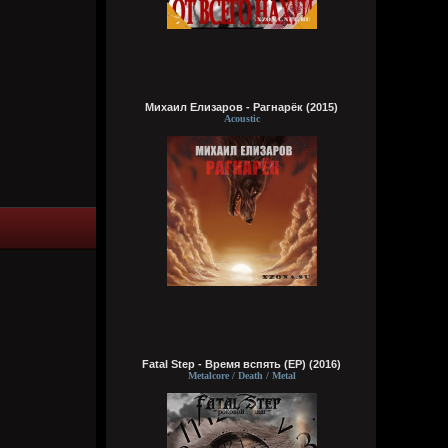
сразу понял чьих рук дело. аббалбиск и
ххос
typical crabs
Вчера в 18:00:43
а видосы то остались
Михаил Елизаров - Рагнарёк (2015)
Acoustic
Bestial
Вчера в 17:59:12
Ну лежит, то и упало
typical crabs
Вчера в 17:57:59
пересматриваю баттлы. ведь
версус,слово и рбл уже загнулись. даже
лига гнойного помоему.
Кукуня
Вчера в 16:16:37
Fatal Step - Время вспять (EP) (2016)
Metalcore / Death / Metal