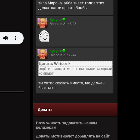
типа Мирона. абба знает толк в этих
делах. панки просто бомбы
Кукуня
Вчера в 21:45:23
Кукуня
Вчера в 21:36:44
Цитата: Wirtuozik
ещё и вместо мозга вставили мощный
компьют
ты хотел сказать в место, где должен
быть мозг
Wirtuozik
Вчера в 20:41:56
Донаты
Я - робот
Возможность задонатить нашим
Wirtuozik
релизерам
Вчера в 20:40:37
Донаты мотивируют добавлять на сайт
А если бы мне ещё и вместо мозга