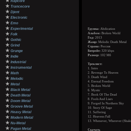
★
Rapcore
★
Trancecore
★
Djent
★
Electronic
★
Emo
★
Experimental
Группа:
Abdication
★
Альбом:
Broken World
Folk
Год:
2013
★
Gothic
Жанр:
Melodic Death Metal
★
Grind
Страна:
Россия
★
Grunge
Битрейт:
320 kbps
★
Размер:
102 Мб
Indie
★
Industrial
Треклист:
★
Instrumental
1. Intro
★
Math
2. Revenge To Heaven
3. Death Wind
★
Melodic
4. Eternal Freedom
★
Metal
5. Broken World
★
Black Metal
6. Mystic
★
7. Book Of The Dead
Death Metal
8. Fools And Liars
★
Doom Metal
9. Forged In Northern Sky
★
Groove Metal
10. Story Of Sage
★
Heavy Metal
11. Suffering
★
12. Heavens Fall
Modern Metal
13. Whenever, Wherever (Shaki
★
Nu-Metal
★
Pagan Metal
Скачать