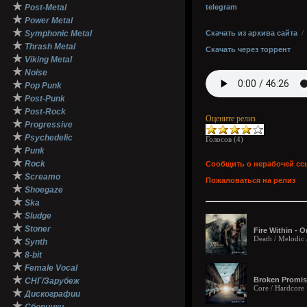
★
Post-Metal
telegram
★
Power Metal
★
Symphonic Metal
Скачать из архива сайта
★
Thrash Metal
Скачать через торрент
★
Viking Metal
★
Noise
★
Pop Punk
★
Post-Punk
★
Post-Rock
Оцените релиз
★
Progressive
★
Psychedelic
Голосов (
4
)
★
Punk
★
Rock
Сообщить о нерабочей сс
★
Screamo
Пожаловаться на релиз
★
Shoegaze
★
Ska
★
Sludge
★
Stoner
Fire Within - 
Death / Melodic
★
Synth
★
8-bit
★
Female Vocal
★
Broken Promis
СНГ/Зарубеж
Core / Hardcore
★
Дискографии
★