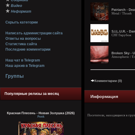
Сборники
★
Видео
Patriarch - De
★
Неформат
Metal / Thrash
Скрыть категории
S.I.L.U.R. - D
Написать администрации сайта
СНГ/Зарубеж
Ответы на вопросы
Статистика сайта
Последние комментарии
Broken Sky - U
Atmospheric / E
Наш чат в Telegram
Наш архив в Telegram
Группы
Комментарии (0)
Популярные релизы за месяц
Информация
Красная Плесень - Новая Золушка (2026)
Посетители, находящиеся в гру
Punk