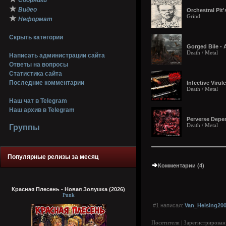
Сборники
★
Видео
Orchestral Pit
Grind
★
Неформат
Скрыть категории
Gorged Bile - 
Death / Metal
Написать администрации сайта
Ответы на вопросы
Статистика сайта
Последние комментарии
Infective Virule
Death / Metal
Наш чат в Telegram
Наш архив в Telegram
Perverse Depe
Death / Metal
Группы
Популярные релизы за месяц
Комментарии (4)
Красная Плесень - Новая Золушка (2026)
Punk
#1 написал:
Van_Helsing20
Посетители | Зарегистрирован