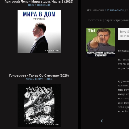
Григорий Лепс - Мира в дом. Часть 2 (2026)
Rock / Неформат
#3 написал:
Незнакомец
(2
Посетители | Зарегистрирован
Jerry 
ВЕРН
хорошая
по теме
этого ж
один "зн
Головорез - Tанец Со Смертью (2026)
Metal / Heavy / Punk
кружатс
срываяс
мне гру
когда с
проход
дни рас
тебя да
во всём
0