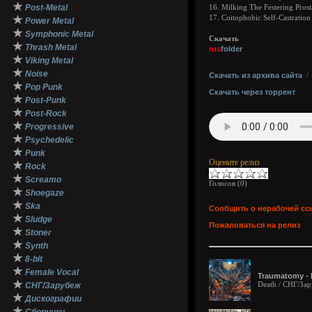
★
Post-Metal
16. Milking The Festering Prost
★
17. Coitophobic Self-Castration
Power Metal
★
Symphonic Metal
Скачать
★
Thrash Metal
rus
folder
★
Viking Metal
★
Noise
Скачать из архива сайта
★
Pop Punk
Скачать через торрент
★
Post-Punk
★
Post-Rock
★
Progressive
★
Psychedelic
★
Punk
Оцените релиз
★
Rock
★
Screamo
Голосов (
0
)
★
Shoegaze
★
Ska
Сообщить о нерабочей сс
★
Sludge
Пожаловаться на релиз
★
Stoner
★
Synth
★
8-bit
★
Female Vocal
Traumatomy - E
★
Death / СНГ/За
СНГ/Зарубеж
★
Дискографии
★