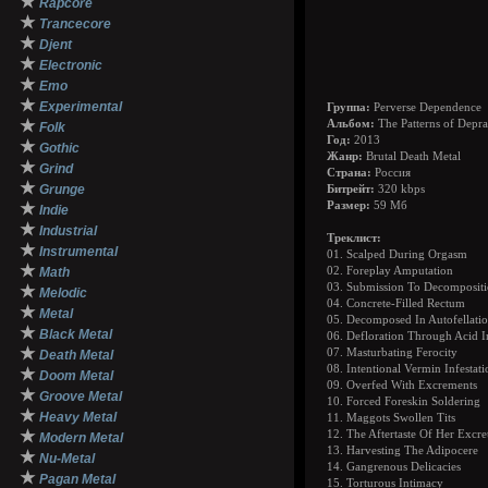
★
Rapcore
★
Trancecore
★
Djent
★
Electronic
★
Emo
★
Experimental
Группа:
Perverse Dependence
★
Альбом:
The Patterns of Depra
Folk
Год:
2013
★
Gothic
Жанр:
Brutal Death Metal
★
Grind
Страна:
Россия
★
Grunge
Битрейт:
320 kbps
★
Размер:
59 Мб
Indie
★
Industrial
Треклист:
★
Instrumental
01. Scalped During Orgasm
★
Math
02. Foreplay Amputation
03. Submission To Decomposit
★
Melodic
04. Concrete-Filled Rectum
★
Metal
05. Decomposed In Autofellatio
★
Black Metal
06. Defloration Through Acid I
★
07. Masturbating Ferocity
Death Metal
08. Intentional Vermin Infestati
★
Doom Metal
09. Overfed With Excrements
★
Groove Metal
10. Forced Foreskin Soldering
★
Heavy Metal
11. Maggots Swollen Tits
★
12. The Aftertaste Of Her Excre
Modern Metal
13. Harvesting The Adipocere
★
Nu-Metal
14. Gangrenous Delicacies
★
Pagan Metal
15. Torturous Intimacy