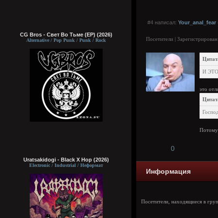
#4 написал:
Your_anal_fear
CG Bros - Свет Во Тьме (EP) (2026)
Посетители | Зарегистрирован
Alternative / Pop Punk / Punk / Rock
Цитат
И ЭТО
это отл
Цитат
Господ
Потому 
0
Uratsakidogi - Black X Hop (2026)
Electronic / Industrial / Неформат
Информация
Посетители, находящиеся в гру