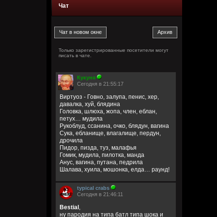
Чат
Только зарегистрированные посетители могут
писать в чате.
Кукуня
Сегодня в 21:55:17
Виртуоз - Говно, залупа, пенис, хер,
давалка, хуй, блядина
Головка, шлюха, жопа, член, еблан,
петух… мудила
Рукоблуд, ссанина, очко, блядун, вагина
Сука, ебланище, влагалище, пердун,
дрочила
Пидор, пизда, туз, малафья
Гомик, мудила, пилотка, манда
Анус, вагина, путана, педрила
Шалава, хуила, мошонка, елда… раунд!
typical crabs
Сегодня в 21:46:11
Bestial
,
ну пародия на типа батл типа шока и