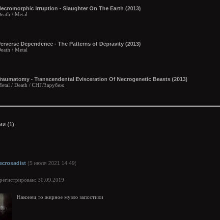
ecromorphic Irruption - Slaughter On The Earth (2013)
eath / Metal
erverse Dependence - The Patterns of Depravity (2013)
eath / Metal
raumatomy - Transcendental Evisceration Of Necrogenetic Beasts (2013)
etal / Death / СНГ/Зарубеж
и (1)
ecrosadist
(5 июля 2021 14:49)
арегистрирован: 30.09.2019
Наконец то жирное музло запостили