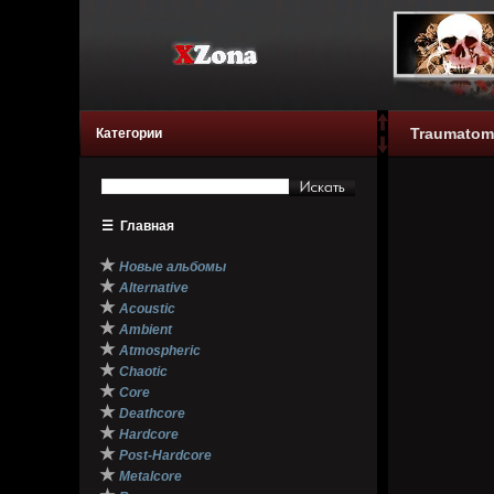
Traumatomy
Категории
☰
Главная
★
Новые альбомы
★
Alternative
★
Acoustic
★
Ambient
★
Atmospheric
★
Chaotic
★
Core
★
Deathcore
★
Hardcore
★
Post-Hardcore
★
Metalcore