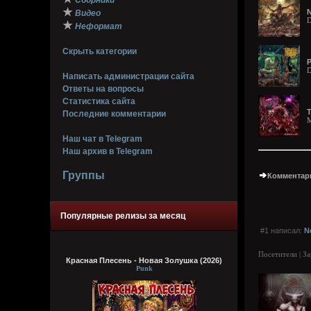
Сборники
★
N
Видео
D
★
Неформат
Скрыть категории
P
D
Написать администрации сайта
Ответы на вопросы
Статистика сайта
T
Последние комментарии
M
Наш чат в Telegram
Наш архив в Telegram
Группы
Комментари
Популярные релизы за месяц
#1 написал:
N
Посетители | З
Красная Плесень - Новая Золушка (2026)
Punk