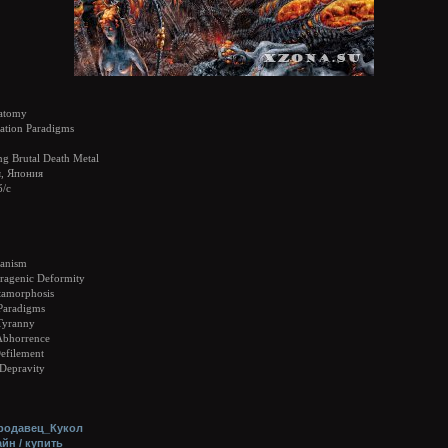
atomy
ation Paradigms
g Brutal Death Metal
, Япония
б/с
ganism
tragenic Deformity
tamorphosis
 Paradigms
 Tyranny
 Abhorrence
Defilement
Depravity
родавец_Кукол
йн / купить