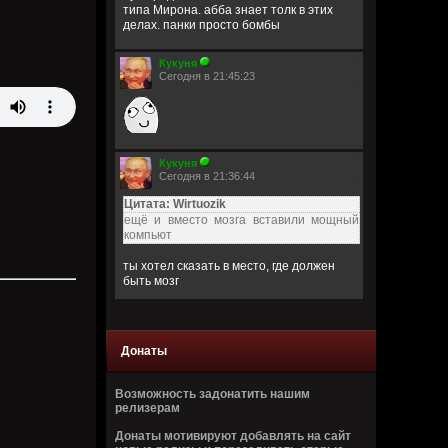
типа Мирона. абба знает толк в этих
делах. панки просто бомбы
Кукуня
Сегодня в 21:45:23
Кукуня
Сегодня в 21:36:44
Цитата: Wirtuozik
ещё и вместо мозга вставили мощный
компьют
ты хотел сказать в место, где должен
быть мозг
Wirtuozik
Сегодня в 20:41:56
Донаты
Я - робот
Возможность задонатить нашим
Wirtuozik
релизерам
Сегодня в 20:40:37
Донаты мотивируют добавлять на сайт
А если бы мне ещё и вместо мозга