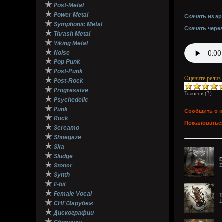
★
Post-Metal
★
Power Metal
Скачать из ар
★
Symphonic Metal
Скачать чере
★
Thrash Metal
★
Viking Metal
★
Noise
★
Pop Punk
★
Post-Punk
Оцените релиз
★
Post-Rock
★
Progressive
Голосов (
3
)
★
Psychedelic
★
Punk
Сообщить о 
★
Rock
Пожаловаться
★
Screamo
★
Shoegaze
★
Ska
★
Sludge
D
★
Stoner
D
★
Synth
★
8-bit
★
Female Vocal
T
D
★
СНГ/Зарубеж
★
Дискографии
★