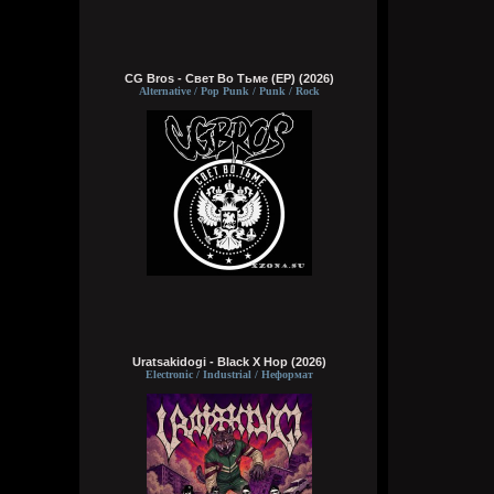
CG Bros - Свет Во Тьме (EP) (2026)
Alternative / Pop Punk / Punk / Rock
Uratsakidogi - Black X Hop (2026)
Electronic / Industrial / Неформат