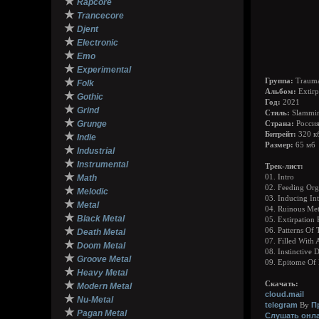
★
Rapcore
★
Trancecore
★
Djent
★
Electronic
★
Emo
★
Experimental
★
Группа:
Traum
Folk
Альбом:
Extirp
★
Gothic
Год:
2021
★
Grind
Стиль:
Slammin
★
Grunge
Страна:
Россия
★
Битрейт:
320 к
Indie
Размер:
65 мб
★
Industrial
★
Instrumental
Трек-лист:
★
Math
01. Intro
02. Feeding Or
★
Melodic
03. Inducing In
★
Metal
04. Ruinous Me
★
Black Metal
05. Extirpation
★
06. Patterns Of
Death Metal
07. Filled With
★
Doom Metal
08. Instinctive 
★
Groove Metal
09. Epitome Of 
★
Heavy Metal
★
Скачать:
Modern Metal
cloud.mail
★
Nu-Metal
telegram
П
By
★
Pagan Metal
Слушать онла