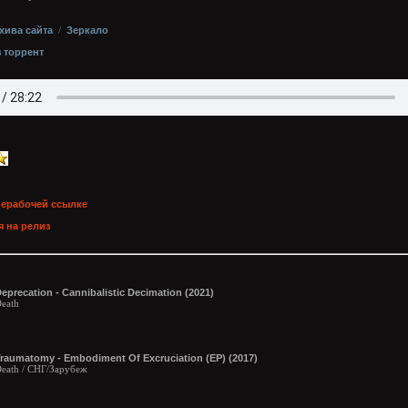
хива сайта
/
Зеркало
з торрент
нерабочей ссылке
 на релиз
eprecation - Cannibalistic Decimation (2021)
eath
raumatomy - Embodiment Of Excruciation (EP) (2017)
eath / СНГ/Зарубеж