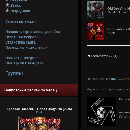
Сборники
★
Видео
Old Sea And Mo
★
Неформат
Metal / Doom / 
Скрыть категории
Bitch witch - B
Написать администрации сайта
Black
Ответы на вопросы
Статистика сайта
Последние комментарии
Комментарии (1)
Наш чат в Telegram
Наш архив в Telegram
Группы
#1 написал:
Bestial
(24 октя
Журналисты | Зарегистрирован
Популярные релизы за месяц
Неплохо
Красная Плесень - Новая Золушка (2026)
Punk
---------
Punk's d