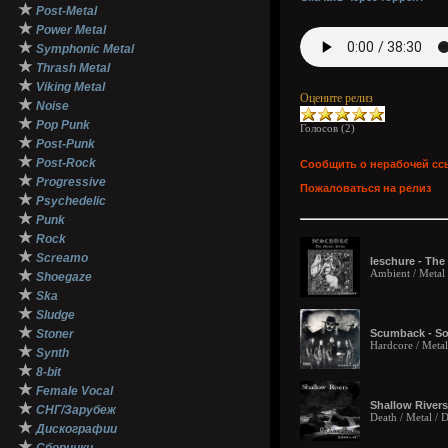
★
Post-Metal
★
Power Metal
★
Symphonic Metal
★
Thrash Metal
★
Viking Metal
Оцените релиз
★
Noise
★
Pop Punk
Голосов (
2
)
★
Post-Punk
★
Post-Rock
Сообщить о нерабочей сс
★
Progressive
Пожаловаться на релиз
★
Psychedelic
★
Punk
★
Rock
★
Screamo
Ieschure - The 
★
Ambient / Metal
Shoegaze
★
Ska
★
Sludge
★
Stoner
Scumback - So
Hardcore / Metal
★
Synth
★
8-bit
★
Female Vocal
Shallow Rivers
★
СНГ/Зарубеж
Death / Metal /
★
Дискографии
★