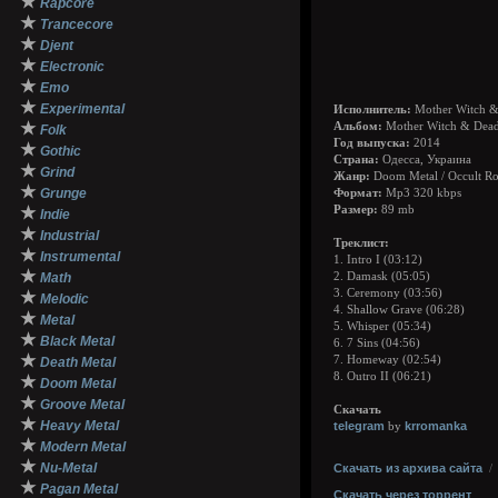
★
Rapcore
★
Trancecore
★
Djent
★
Electronic
★
Emo
★
Experimental
Исполнитель:
Mother Witch &
★
Альбом:
Mother Witch & Dead
Folk
Год выпуска:
2014
★
Gothic
Страна:
Одесса, Украина
★
Grind
Жанр:
Doom Metal / Occult Ro
★
Grunge
Формат:
Mp3 320 kbps
★
Размер:
89 mb
Indie
★
Industrial
Треклист:
★
Instrumental
1. Intro I (03:12)
★
Math
2. Damask (05:05)
3. Ceremony (03:56)
★
Melodic
4. Shallow Grave (06:28)
★
Metal
5. Whisper (05:34)
★
Black Metal
6. 7 Sins (04:56)
★
7. Homeway (02:54)
Death Metal
8. Outro II (06:21)
★
Doom Metal
★
Groove Metal
Скачать
★
Heavy Metal
telegram
krromanka
by
★
Modern Metal
★
Nu-Metal
Скачать из архива сайта
★
Pagan Metal
Скачать через торрент