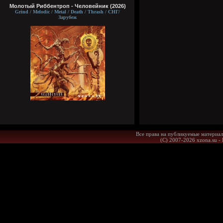
Молотый Риббентроп - Человейник (2026)
Grind / Melodic / Metal / Death / Thrash / СНГ/
Зарубеж
Все права на публикуемые материал
(С) 2007-2026 xzona.su -