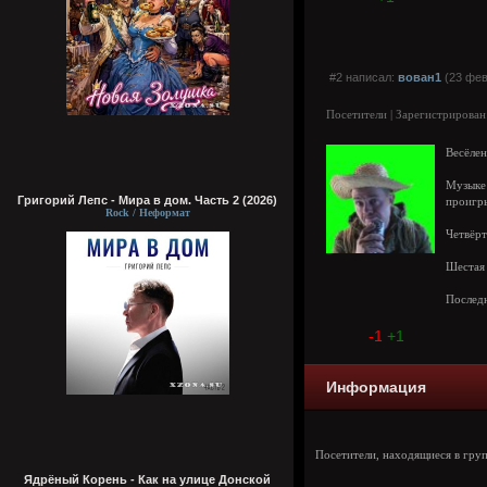
#2 написал:
вован1
(23 фев
Посетители | Зарегистрирован
Весёлен
Музыке
Григорий Лепс - Мира в дом. Часть 2 (2026)
проигры
Rock / Неформат
Четвёрт
Шестая 
Последн
-1
+1
Информация
Посетители, находящиеся в гру
Ядрёный Корень - Как на улице Донской