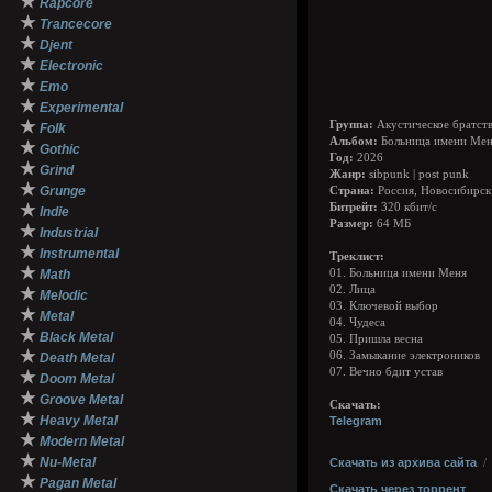
★
Rapcore
★
Trancecore
★
Djent
★
Electronic
★
Emo
★
Experimental
★
Группа:
Акустическое братств
Folk
Альбом:
Больница имени Ме
★
Gothic
Год:
2026
★
Grind
Жанр:
sibpunk | post punk
★
Grunge
Страна:
Россия, Новосибирск
★
Битрейт:
320 кбит/с
Indie
Размер:
64 МБ
★
Industrial
★
Instrumental
Треклист:
★
Math
01. Больница имени Меня
02. Лица
★
Melodic
03. Ключевой выбор
★
Metal
04. Чудеса
★
Black Metal
05. Пришла весна
★
06. Замыкание электроников
Death Metal
07. Вечно бдит устав
★
Doom Metal
★
Groove Metal
Cкачать:
★
Heavy Metal
Telegram
★
Modern Metal
★
Nu-Metal
Скачать из архива сайта
★
Pagan Metal
Скачать через торрент