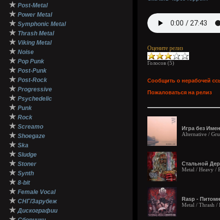
★
Post-Metal
★
Power Metal
★
Symphonic Metal
★
Thrash Metal
★
Viking Metal
Оцените релиз
★
Noise
★
Pop Punk
Голосов (
5
)
★
Post-Punk
★
Post-Rock
Сообщить о нерабочей сс
★
Progressive
Пожаловаться на релиз
★
Psychedelic
★
Punk
★
Rock
★
Screamo
Игра без Имени
★
Alternative / Gr
Shoegaze
★
Ska
★
Sludge
★
Stoner
Стальной Дерк
Metal / Heavy / 
★
Synth
★
8-bit
★
Female Vocal
Rasp - Питомн
★
СНГ/Зарубеж
Metal / Thrash /
★
Дискографии
★