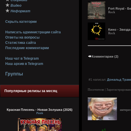
Сборники
★
Видео
Fort Royal - Б
★
Неформат
Rock
Скрыть категории
Кино - Звезда
Написать администрации сайта
Rock
Ответы на вопросы
Статистика сайта
Последние комментарии
Комментарии (2)
Наш чат в Telegram
Наш архив в Telegram
Группы
#1 написал:
Дональд Трам
Посетители | Зарегистрирован
Популярные релизы за месяц
Красная Плесень - Новая Золушка (2026)
интерес
Punk
+1