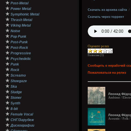
★
Post-Metal
★
Power Metal
Скачать из архива сайта
★
Symphonic Metal
Скачать через торрент
★
Thrash Metal
★
Viking Metal
★
Noise
★
Pop Punk
★
Post-Punk
Оцените релиз
★
Post-Rock
★
Progressive
Голосов (
3
)
★
Psychedelic
★
Punk
Сообщить о нерабочей сс
★
Rock
Пожаловаться на релиз
★
Screamo
★
Shoegaze
★
Ska
★
Sludge
Леонид Фёдоро
★
Stoner
Ambient / Electr
★
Synth
★
8-bit
★
Female Vocal
Леонид Фёдор
Acoustic / Folk 
★
СНГ/Зарубеж
★
Дискографии
★