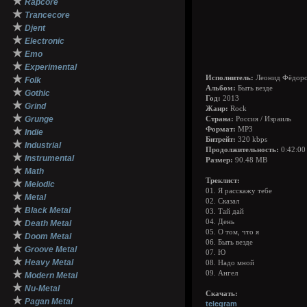
★
Rapcore
★
Trancecore
★
Djent
★
Electronic
★
Emo
★
Experimental
★
Исполнитель:
Леонид Фёдоро
Folk
Альбом:
Быть везде
★
Gothic
Год:
2013
★
Grind
Жанр:
Rock
★
Grunge
Страна:
Россия / Израиль
★
Формат:
MP3
Indie
Битрейт:
320 kbps
★
Industrial
Продолжительность:
0:42:00
★
Instrumental
Размер:
90.48 MB
★
Math
Треклист:
★
Melodic
01. Я расскажу тебе
★
Metal
02. Сказал
★
Black Metal
03. Тай дай
★
04. День
Death Metal
05. О том, что я
★
Doom Metal
06. Быть везде
★
Groove Metal
07. Ю
★
Heavy Metal
08. Надо мной
★
09. Ангел
Modern Metal
★
Nu-Metal
Скачать:
★
Pagan Metal
telegram