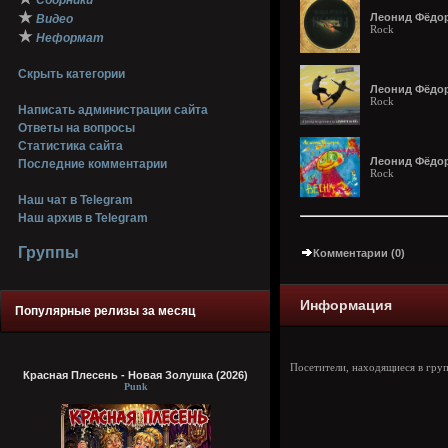
Сборники
★
Леонид Фёдор
Видео
Rock
★
Неформат
Скрыть категории
Леонид Фёдор
Rock
Написать администрации сайта
Ответы на вопросы
Статистика сайта
Леонид Фёдоро
Последние комментарии
Rock
Наш чат в Telegram
Наш архив в Telegram
Группы
Комментарии (0)
Информация
Популярные релизы за месяц
Посетители, находящиеся в гру
Красная Плесень - Новая Золушка (2026)
Punk