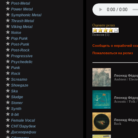
★
Post-Metal
★
Power Metal
★
Symphonic Metal
★
Thrash Metal
Оцените релиз
★
Viking Metal
★
Noise
Голосов (
1
)
★
Pop Punk
★
Post-Punk
Сообщить о нерабочей сс
★
Post-Rock
Пожаловаться на релиз
★
Progressive
★
Psychedelic
★
Punk
★
Rock
Леонид Фёдоро
★
Screamo
Ambient / Electr
★
Shoegaze
★
Ska
★
Sludge
Леонид Фёдор
Acoustic / Folk 
★
Stoner
★
Synth
★
8-bit
★
Леонид Фёдор
Female Vocal
Rock
★
СНГ/Зарубеж
★
Дискографии
★