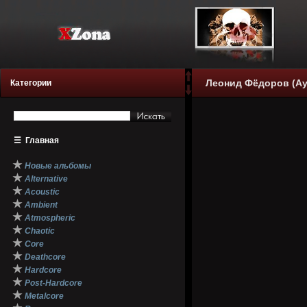
Леонид Фёдоров (Аук
Категории
☰
Главная
★
Новые альбомы
★
Alternative
★
Acoustic
★
Ambient
★
Atmospheric
★
Chaotic
★
Core
★
Deathcore
★
Hardcore
★
Post-Hardcore
★
Metalcore