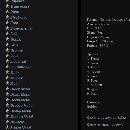
★
Rapcore
★
Trancecore
★
Djent
★
Electronic
Группа:
Леонид Фёдоров (Ау
★
Emo
Альбом:
Весна
★
Experimental
Год:
2012
★
Жанр:
Рок
Folk
Страна:
Россия
★
Gothic
Битрейт:
320 kbps
★
Grind
Размер:
86 Мб
★
Grunge
Треклист:
★
Indie
1. Топол
★
Industrial
2. Весна
★
Instrumental
3. Тетрадь
★
4. Думал
Math
5. Конь
★
Melodic
6. Трон
★
Metal
7. Баньщик
★
Black Metal
8. Душа
★
9. Элегия
Death Metal
★
Doom Metal
Скачать
★
Groove Metal
i
folder
★
Heavy Metal
★
Modern Metal
Скачать из архива сайта
★
Nu-Metal
Скачать через торрент
★
Pagan Metal