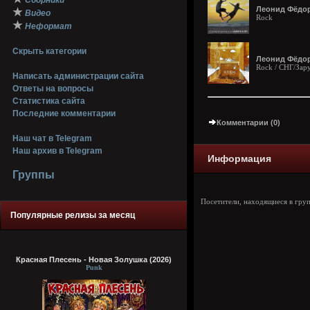
Сборники
Леонид Фёдор
★
Видео
Rock
★
Неформат
Скрыть категории
Леонид Фёдоро
Rock / СНГ/Зар
Написать администрации сайта
Ответы на вопросы
Статистика сайта
Последние комментарии
Комментарии (0)
Наш чат в Telegram
Наш архив в Telegram
Информация
Группы
Посетители, находящиеся в гру
Популярные релизы за месяц
Красная Плесень - Новая Золушка (2026)
Punk