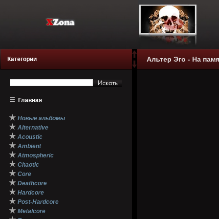
Альтер Эго - На памя
Категории
☰
Главная
★
Новые альбомы
★
Alternative
★
Acoustic
★
Ambient
★
Atmospheric
★
Chaotic
★
Core
★
Deathcore
★
Hardcore
★
Post-Hardcore
★
Metalcore