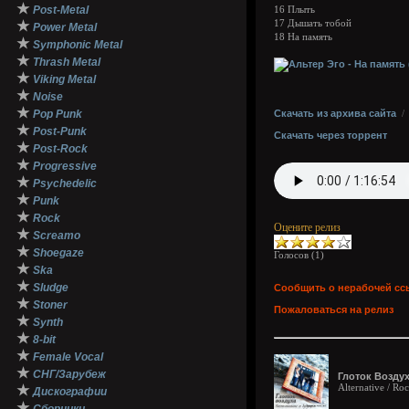
★
Post-Metal
16 Плыть
★
17 Дышать тобой
Power Metal
18 На память
★
Symphonic Metal
★
Thrash Metal
★
Viking Metal
★
Noise
★
Pop Punk
Скачать из архива сайта
★
Post-Punk
Скачать через торрент
★
Post-Rock
★
Progressive
★
Psychedelic
★
Punk
★
Rock
Оцените релиз
★
Screamo
★
Shoegaze
Голосов (
1
)
★
Ska
★
Sludge
Сообщить о нерабочей сс
★
Stoner
Пожаловаться на релиз
★
Synth
★
8-bit
★
Female Vocal
★
СНГ/Зарубеж
Глоток Возду
Alternative / Ro
★
Дискографии
★