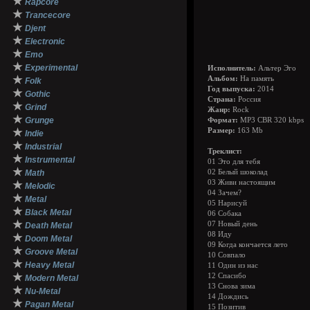
★
Rapcore
★
Trancecore
★
Djent
★
Electronic
★
Emo
★
Experimental
Исполнитель:
Альтер Эго
★
Альбом:
На память
Folk
Год выпуска:
2014
★
Gothic
Страна:
Россия
★
Grind
Жанр:
Rock
★
Grunge
Формат:
MP3 CBR 320 kbps
★
Размер:
163 Mb
Indie
★
Industrial
Треклист:
★
Instrumental
01 Это для тебя
★
Math
02 Белый шоколад
03 Живи настоящим
★
Melodic
04 Зачем?
★
Metal
05 Нарисуй
★
Black Metal
06 Собака
★
07 Новый день
Death Metal
08 Иду
★
Doom Metal
09 Когда кончается лето
★
Groove Metal
10 Совпало
★
Heavy Metal
11 Один из нас
★
12 Спасибо
Modern Metal
13 Снова зима
★
Nu-Metal
14 Дождись
★
Pagan Metal
15 Позитив