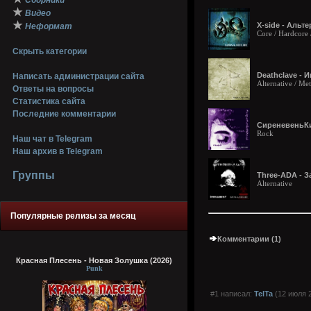
Сборники
★
Видео
★
X-side - Альте
Неформат
Core / Hardcore
Скрыть категории
Deathclave - И
Написать администрации сайта
Alternative / Met
Ответы на вопросы
Статистика сайта
Последние комментарии
СиреневеньКий
Rock
Наш чат в Telegram
Наш архив в Telegram
Группы
Three-ADA - З
Alternative
Популярные релизы за месяц
Комментарии (1)
Красная Плесень - Новая Золушка (2026)
Punk
#1 написал:
TelTa
(12 июля 2