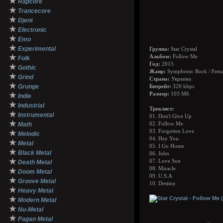
★
Rapcore
★
Trancecore
★
Djent
★
Electronic
★
Emo
★
Experimental
Группа:
Star Crystal
★
Альбом:
Follow Me
Folk
Год:
2015
★
Gothic
Жанр:
Symphonic Rock / Fema
★
Grind
Страна:
Украина
★
Grunge
Битрейт:
320 kbps
★
Размер:
103 Мб
Indie
★
Industrial
Треклист:
★
Instrumental
01. Don't Give Up
★
Math
02. Follow Me
03. Forgotten Love
★
Melodic
04. Hey You
★
Metal
05. I Go Home
★
Black Metal
06. John
★
07. Love Son
Death Metal
08. Miracle
★
Doom Metal
09. U.S.A
★
Groove Metal
10. Destiny
★
Heavy Metal
★
Modern Metal
★
Nu-Metal
★
Pagan Metal