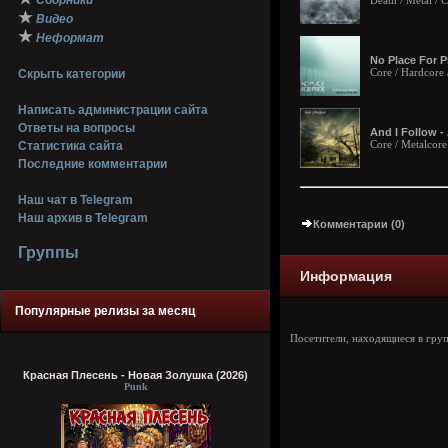
Сборники
Death / Metal /
★
Видео
★
Неформат
No Place For P
Core / Hardcore 
Скрыть категории
Написать администрации сайта
Ответы на вопросы
And I Follow -
Core / Metalcor
Статистика сайта
Последние комментарии
Наш чат в Telegram
Наш архив в Telegram
Комментарии (0)
Группы
Информация
Популярные релизы за месяц
Посетители, находящиеся в гру
Красная Плесень - Новая Золушка (2026)
Punk