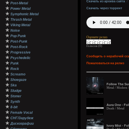
Скачать из архива сайта
★
Post-Metal
★
Скачать через торрент
Power Metal
★
Symphonic Metal
★
Thrash Metal
★
Viking Metal
★
Noise
★
Pop Punk
Оцените релиз
★
Post-Punk
★
Голосов (
0
)
Post-Rock
★
Progressive
Сообщить о нерабочей сс
★
Psychedelic
★
Punk
Пожаловаться на релиз
★
Rock
★
Screamo
★
Shoegaze
★
Follow The Sun
Ska
Metal / Modern 
★
Sludge
★
Stoner
★
Synth
Aura One - Fol
★
8-bit
Death / Metal
★
Female Vocal
★
СНГ/Зарубеж
★
Дискографии
Ivory Mist - F
★