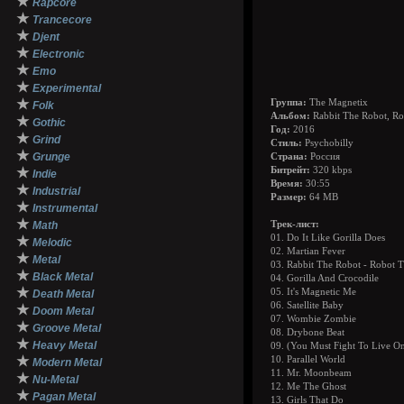
★
Rapcore
★
Trancecore
★
Djent
★
Electronic
★
Emo
★
Experimental
★
Группа:
The Magnetix
Folk
Альбом:
Rabbit The Robot, Ro
★
Gothic
Год:
2016
★
Grind
Стиль:
Psychobilly
★
Grunge
Страна:
Россия
★
Битрейт:
320 kbps
Indie
Время:
30:55
★
Industrial
Размер:
64 MB
★
Instrumental
★
Math
Трек-лист:
01. Do It Like Gorilla Does
★
Melodic
02. Martian Fever
★
Metal
03. Rabbit The Robot - Robot 
★
Black Metal
04. Gorilla And Crocodile
★
05. It's Magnetic Me
Death Metal
06. Satellite Baby
★
Doom Metal
07. Wombie Zombie
★
Groove Metal
08. Drybone Beat
★
Heavy Metal
09. (You Must Fight To Live O
★
10. Parallel World
Modern Metal
11. Mr. Moonbeam
★
Nu-Metal
12. Me The Ghost
★
Pagan Metal
13. Girls That Do