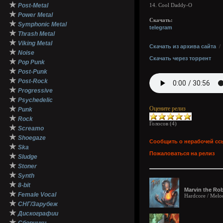
★
Post-Metal
14. Cool Daddy-O
★
Power Metal
Скачать:
★
Symphonic Metal
telegram
★
Thrash Metal
★
Viking Metal
Скачать из архива сайта
★
Noise
Скачать через торрент
★
Pop Punk
★
Post-Punk
★
Post-Rock
★
Progressive
★
Psychedelic
★
Оцените релиз
Punk
★
Rock
Голосов (
4
)
★
Screamo
★
Shoegaze
Сообщить о нерабочей сс
★
Ska
Пожаловаться на релиз
★
Sludge
★
Stoner
★
Synth
★
8-bit
Marvin the Rob
★
Female Vocal
Hardcore / Melo
★
СНГ/Зарубеж
★
Дискографии
★