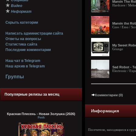
Сборники
Marvin The Rob
★
Hardcore / Melod
Видео
★
Неформат
Скрыть категории
Marvin the Ro
Core / Emo / Sc
Написать администрации сайта
Ответы на вопросы
Статистика сайта
My Sweet Robo
Grunge
Последние комментарии
Наш чат в Telegram
Наш архив в Telegram
Sad Robot - T
Electronic / Exp
Группы
Популярные релизы за месяц
Комментарии (0)
Информация
Красная Плесень - Новая Золушка (2026)
Punk
Посетители, находящиеся в гру