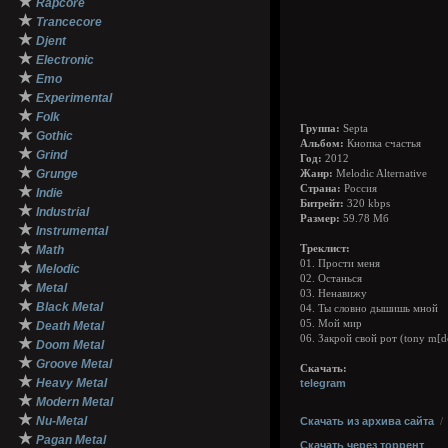
★
Rapcore
★
Trancecore
★
Djent
★
Electronic
★
Emo
★
Experimental
★
Folk
Группа:
Septa
★
Gothic
Альбом:
Кнопка счастья
★
Grind
Год:
2012
★
Grunge
Жанр:
Melodic Alternative
★
Страна:
Россия
Indie
Битрейт:
320 kbps
★
Industrial
Размер:
59.78 Мб
★
Instrumental
★
Math
Треклист:
01. Прости меня
★
Melodic
02. Останься
★
Metal
03. Ненавижу
★
Black Metal
04. Ты словно дышишь мной
★
05. Мой мир
Death Metal
06. Закрой свой рот (tony m[d
★
Doom Metal
★
Groove Metal
Скачать:
★
Heavy Metal
telegram
★
Modern Metal
★
Nu-Metal
Скачать из архива сайта
★
Pagan Metal
Скачать через торрент