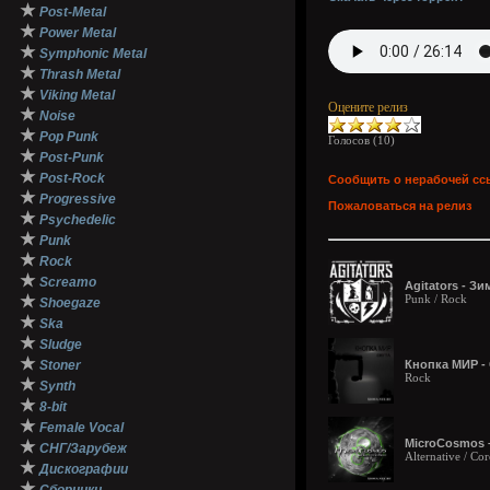
★
Post-Metal
★
Power Metal
★
Symphonic Metal
★
Thrash Metal
★
Viking Metal
Оцените релиз
★
Noise
★
Pop Punk
Голосов (
10
)
★
Post-Punk
★
Post-Rock
Сообщить о нерабочей сс
★
Progressive
Пожаловаться на релиз
★
Psychedelic
★
Punk
★
Rock
★
Screamo
Agitators - З
★
Punk / Rock
Shoegaze
★
Ska
★
Sludge
★
Stoner
Кнопка МИР - 
Rock
★
Synth
★
8-bit
★
Female Vocal
MicroCosmos –
★
СНГ/Зарубеж
Alternative / Cor
★
Дискографии
★