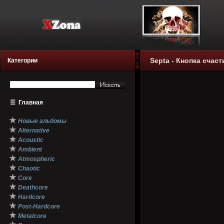
Septa - Кнопка счаст
Категории
☰
Главная
★
Новые альбомы
★
Alternative
★
Acoustic
★
Ambient
★
Atmospheric
★
Chaotic
★
Core
★
Deathcore
★
Hardcore
★
Post-Hardcore
★
Metalcore