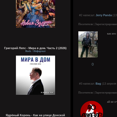
#2 написал:
Jerry Panda
(13
Посетители | Зарегистрирован
как кто
Григорий Лепс - Мира в дом. Часть 2 (2026)
Rock / Неформат
0
#3 написал:
Bag
(13 апреля 
Посетители | Зарегистрирован
ай не о
Ядрёный Корень - Как на улице Донской