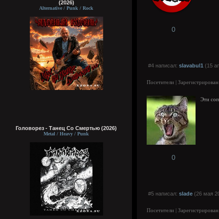
(2026)
Alternative / Punk / Rock
0
#4 написал:
slavabul1
(15 а
Посетители | Зарегистрирован
Эти соп
Головорез - Tанец Со Смертью (2026)
Metal / Heavy / Punk
0
#5 написал:
slade
(26 мая 2
Посетители | Зарегистрирован