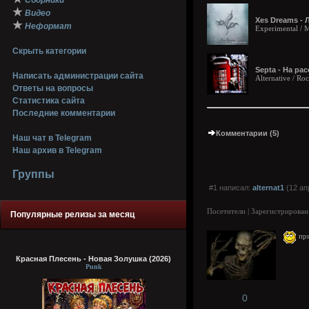
Сборники
★
Видео
Xes Dreams - 
★
Неформат
Experimental / 
Скрыть категории
Septa - На рас
Написать администрации сайта
Alternative / Ro
Ответы на вопросы
Статистика сайта
Последние комментарии
Комментарии (5)
Наш чат в Telegram
Наш архив в Telegram
Группы
#1 написал:
alternat1
(12 ап
Посетители | Зарегистрирован
Популярные релизы за месяц
при
Красная Плесень - Новая Золушка (2026)
Punk
0