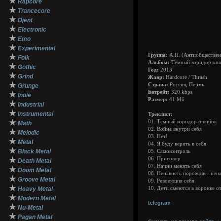
★
Rapcore
★
Trancecore
★
Djent
★
Electronic
★
Emo
★
Experimental
Группа:
А.П. (Антиобществен
★
Folk
Альбом:
Темный коридор ош
★
Gothic
Год:
2013
★
Grind
Жанр:
Hardcore / Thrash
★
Страна:
Россия, Пермь
Grunge
Битрейт:
320 kbps
★
Indie
Размер:
41 Мб
★
Industrial
★
Instrumental
Треклист:
★
01. Темный коридор ошибок
Math
02. Война внутри себя
★
Melodic
03. Нет!
★
Metal
04. Я буду верить в себя
★
Black Metal
05. Самоконтроль
★
06. Приговор
Death Metal
07. Начни менять себя
★
Doom Metal
08. Ненависть порождает нен
★
Groove Metal
09. Революция себя
★
Heavy Metal
10. Дети смеются в воронке о
★
Modern Metal
telegram
★
Nu-Metal
★
Pagan Metal