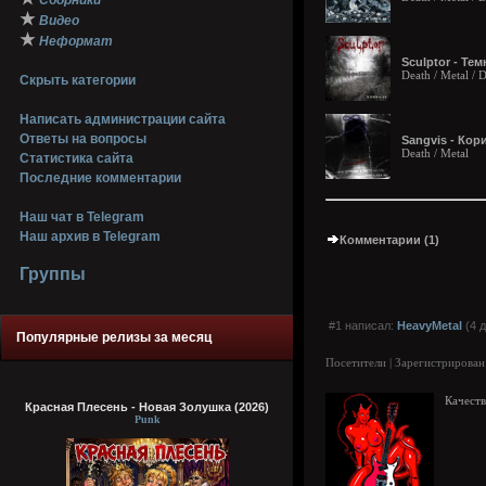
Сборники
★
Видео
★
Неформат
Sculptor - Те
Death / Metal /
Скрыть категории
Написать администрации сайта
Ответы на вопросы
Sangvis - Кор
Death / Metal
Статистика сайта
Последние комментарии
Наш чат в Telegram
Наш архив в Telegram
Комментарии (1)
Группы
#1 написал:
HeavyMetal
(4 д
Популярные релизы за месяц
Посетители | Зарегистрирован
Качеств
Красная Плесень - Новая Золушка (2026)
Punk