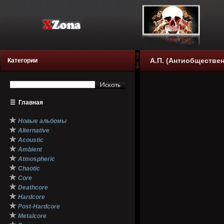
А.П. (Антиобществе
Категории
☰
Главная
★
Новые альбомы
★
Alternative
★
Acoustic
★
Ambient
★
Atmospheric
★
Chaotic
★
Core
★
Deathcore
★
Hardcore
★
Post-Hardcore
★
Metalcore