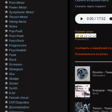
Скачать из архива сайта
★
Post-Metal
Скачать через торрент
★
Power Metal
★
Symphonic Metal
★
Thrash Metal
★
Viking Metal
★
Noise
★
Pop Punk
Оцените релиз
★
Post-Punk
Голосов (
3
)
★
Post-Rock
★
Progressive
Сообщить о нерабочей сс
★
Psychedelic
★
Пожаловаться на релиз
Punk
★
Rock
★
Screamo
★
Shoegaze
Revolta – Тем
★
Ska
Alternative
★
Sludge
★
Stoner
★
Synth
Коридор - Чё
★
8-bit
Rock
★
Female Vocal
★
СНГ/Зарубеж
★
Дискографии
Tremor - Темн
★
Death / Metal / 