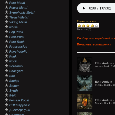
★
Post-Metal
★
Power Metal
★
Symphonic Metal
★
Thrash Metal
Оцените релиз
★
Viking Metal
★
Noise
Голосов (
2
)
★
Pop Punk
★
Post-Punk
Сообщить о нерабочей сс
★
Post-Rock
Пожаловаться на релиз
★
Progressive
★
Psychedelic
★
Punk
★
Rock
Ethir Anduin -
★
Screamo
Atmospheric / M
★
Shoegaze
★
Ska
★
Sludge
Ethir Anduin -
★
Metal / Black /
Stoner
★
Synth
★
8-bit
★
Female Vocal
Ethir Anduin - 
Metal / Black /
★
СНГ/Зарубеж
★
Дискографии
★