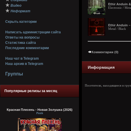
Сборники
Ethir Anduin &
★
Видео
Electronic / Met
★
Неформат
Скрыть категории
Ethir Anduin 
Metal / Black
Написать администрации сайта
Ответы на вопросы
Статистика сайта
Последние комментарии
Комментарии (0)
Наш чат в Telegram
Наш архив в Telegram
Информация
Группы
Посетители, находящиеся в гру
Популярные релизы за месяц
Красная Плесень - Новая Золушка (2026)
Punk