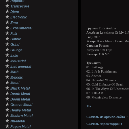
★
Rapcore
★
Trancecore
★
Djent
★
Electronic
★
Emo
★
Experimental
Группа:
Ethir Anduin
★
Альбом:
Loneliness Of My Lif
Folk
Год:
2018
★
Gothic
Жанр:
Black Metal / Doom Met
★
Grind
Страна:
Россия
★
Grunge
Битрейт:
320 kbps
★
Размер:
156 Мб
Indie
★
Industrial
Треклист:
★
Instrumental
01. Lethargy
★
Math
02. Life Is Punishment
03. Anchor
★
Melodic
04. Unhealed Wounds
★
Metal
05. Cold Embrace Of Death
★
Black Metal
06. In The Abyss Of Unconscio
★
07. 7:06 AM
Death Metal
08. Meaningless Existence
★
Doom Metal
★
Groove Metal
TG
★
Heavy Metal
★
Modern Metal
Скачать из архива сайта
★
Nu-Metal
Скачать через торрент
★
Pagan Metal