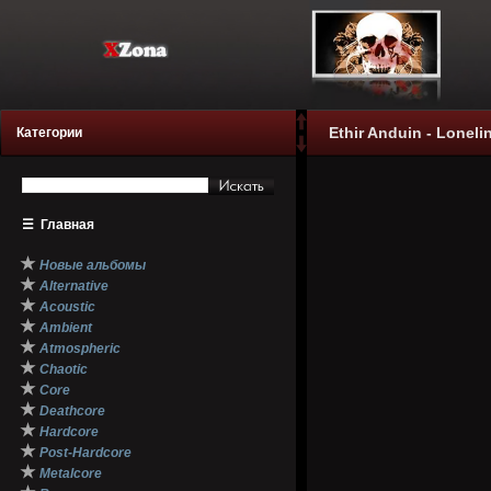
Ethir Anduin - Loneli
Категории
☰
Главная
★
Новые альбомы
★
Alternative
★
Acoustic
★
Ambient
★
Atmospheric
★
Chaotic
★
Core
★
Deathcore
★
Hardcore
★
Post-Hardcore
★
Metalcore